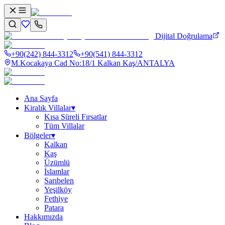
Dijital Doğrulama
+90(242) 844-3312
+90(541) 844-3312
M.Kocakaya Cad No:18/1 Kalkan Kaş/ANTALYA
Ana Sayfa
Kiralık Villalar
▾
Kısa Süreli Fırsatlar
Tüm Villalar
Bölgeler
▾
Kalkan
Kaş
Üzümlü
İslamlar
Sarıbelen
Yeşilköy
Fethiye
Patara
Hakkımızda