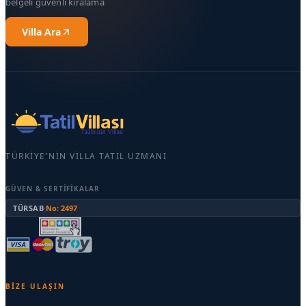
belgeli güvenli kiralama
Villa Ara
TÜRKIYE'NIN VILLA TATIL UZMANI
GÜVEN & SERTIFIKALAR
TÜRSAB
·
No: 2497
BIZE ULAŞIN