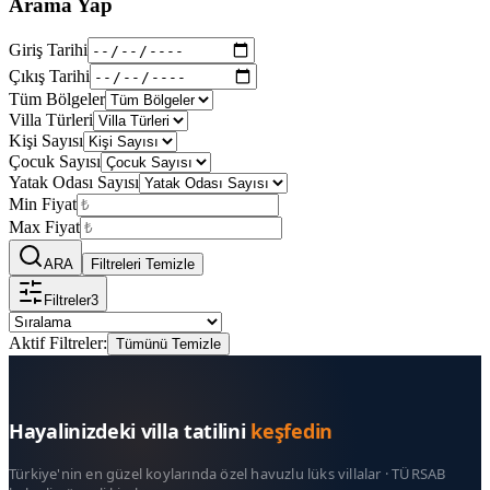
Arama Yap
Giriş Tarihi
Çıkış Tarihi
Tüm Bölgeler
Villa Türleri
Kişi Sayısı
Çocuk Sayısı
Yatak Odası Sayısı
Min Fiyat
Max Fiyat
ARA
Filtreleri Temizle
Filtreler
3
Aktif Filtreler:
Tümünü Temizle
Hayalinizdeki villa tatilini
keşfedin
Türkiye'nin en güzel koylarında özel havuzlu lüks villalar · TÜRSAB