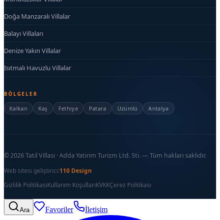
Doğa Manzaralı Villalar
Balayı Villaları
Denize Yakın Villalar
Isıtmalı Havuzlu Villalar
BÖLGELER
Kalkan
Kaş
Fethiye
Patara
Üzümlü
Antalya
©
2026
Tatil Villası · Adda Yatirim Turizm Ltd. Sti. — Tüm hakları saklıdır.
Web sitesi geliştirici:
110 Design
Gizlilik Politikası
Kullanım Koşulları
KVKK
Çerez Politikası
Favoriler
İletişim
Ara