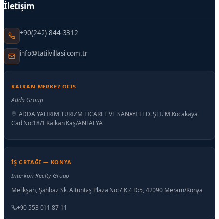
İletişim
+90(242) 844-3312
info@tatilvillasi.com.tr
KALKAN MERKEZ OFIS
Adda Group
ADDA YATIRIM TURİZM TİCARET VE SANAYİ LTD. ŞTİ. M.Kocakaya
Cad No:18/1 Kalkan Kaş/ANTALYA
İŞ ORTAĞI — KONYA
İnterkon Realty Group
Melikşah, Şahbaz Sk. Altuntaş Plaza No:7 K:4 D:5, 42090 Meram/Konya
+90 553 011 87 11