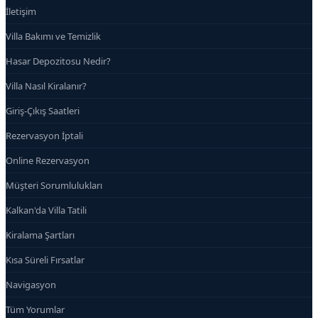
İletişim
Villa Bakımı ve Temizlik
Hasar Depozitosu Nedir?
Villa Nasıl Kiralanır?
Giriş-Çıkış Saatleri
Rezervasyon İptali
Online Rezervasyon
Müşteri Sorumlulukları
Kalkan'da Villa Tatili
Kiralama Şartları
Kısa Süreli Fırsatlar
Navigasyon
Tüm Yorumlar