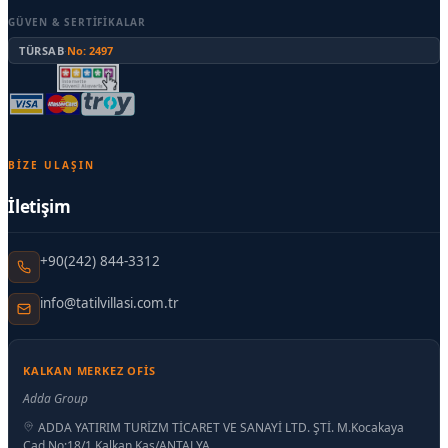
GÜVEN & SERTIFIKALAR
TÜRSAB
·
No: 2497
BIZE ULAŞIN
İletişim
+90(242) 844-3312
info@tatilvillasi.com.tr
KALKAN MERKEZ OFIS
Adda Group
ADDA YATIRIM TURİZM TİCARET VE SANAYİ LTD. ŞTİ. M.Kocakaya
Cad No:18/1 Kalkan Kaş/ANTALYA