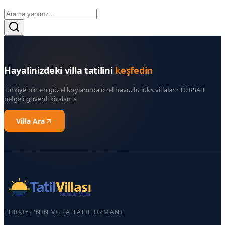
Hayalinizdeki villa tatilini
keşfedin
Türkiye'nin en güzel koylarında özel havuzlu lüks villalar · TÜRSAB
belgeli güvenli kiralama
Villa Ara
TÜRKIYE'NIN VILLA TATIL UZMANI