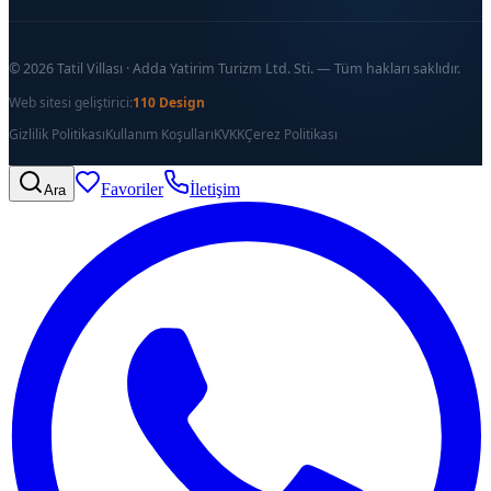
©
2026
Tatil Villası · Adda Yatirim Turizm Ltd. Sti. — Tüm hakları saklıdır.
Web sitesi geliştirici:
110 Design
Gizlilik Politikası
Kullanım Koşulları
KVKK
Çerez Politikası
Favoriler
İletişim
Ara