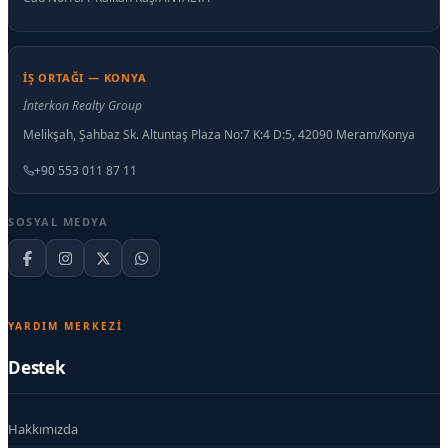
İŞ ORTAĞI — KONYA
İnterkon Realty Group
Melikşah, Şahbaz Sk. Altuntaş Plaza No:7 K:4 D:5, 42090 Meram/Konya
+90 553 011 87 11
SOSYAL MEDYA
YARDIM MERKEZI
Destek
Hakkımızda