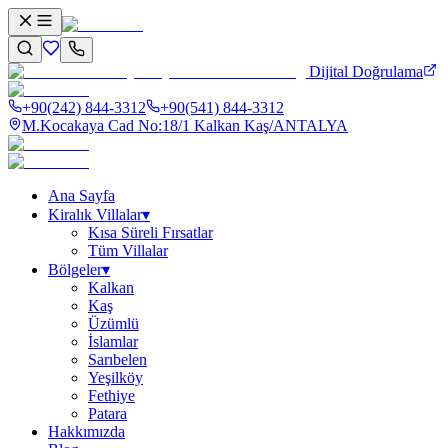
Dijital Doğrulama
+90(242) 844-3312
+90(541) 844-3312
M.Kocakaya Cad No:18/1 Kalkan Kaş/ANTALYA
Ana Sayfa
Kiralık Villalar
▾
Kısa Süreli Fırsatlar
Tüm Villalar
Bölgeler
▾
Kalkan
Kaş
Üzümlü
İslamlar
Sarıbelen
Yeşilköy
Fethiye
Patara
Hakkımızda