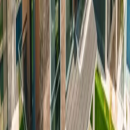
uğramalısınız. Burada dilerseniz denize girebilir, dilerseniz yamaç
paraşütü yaparak muhteşem manzarayı kuşbakışı izleyebilirsiniz.
Tekne turlarına katılarak Göcek Adaları, Kelebekler Vadisi ve
Saklıkent Kanyonu gibi doğa harikalarını keşfetmek de mümkün.
Kargı bölgesi, sakinliğiyle bilinen ve doğayla baş başa bir tatil
yapmak isteyenler için oldukça uygun bir yer. Çevrede bisiklet
sürmek, doğa yürüyüşleri yapmak ve organik ürünlerin satıldığı
pazarlara uğramak tatilinize farklı bir renk katabilir.
Villa Galaksi
Venüs 1
, hem dinlenmek hem de bölgeyi keşfetmek isteyenler için
harika bir seçenek!
Oda Bilgileri;
Salon:
Lüks mobilyalar ile dizayn edilmiş villamızın salonunda;
oturma grubu, sehpa, tv, klima, uydu alıcısı, kablosuz modem ve
havuz terasına çıkış bulunmaktadır.
Mutfak:
Amerikan tarzı mutfağı bulunan villamızda; çamaşır
makinası, bulaşık makinası, buzdolabı, mikrodalga, fırın, ocak, tost
makinası, yemek takımı, çatal & bıçak ve yemek masası
bulunmaktadır.
Havuz Terası & Bahçe:
Şezlong, güneş şemsiyesi, bahçe oturma