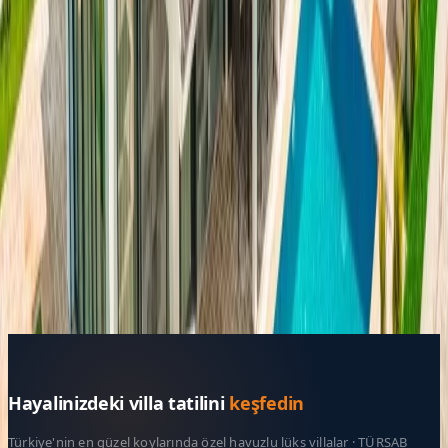
başlayan fiyatlarla
Resmi Belge
Kültür ve Turizm Bakanlığı
Belge No:
48-9291
Giriş - Çıkış Tarihi
Tarih aralığı seçin
Yetişkin Sayısı
Çocuk Sayısı
Rezerve Et
Hayalinizdeki villa tatilini
keşfedin
Türkiye'nin en güzel koylarında özel havuzlu lüks villalar · TÜRSAB