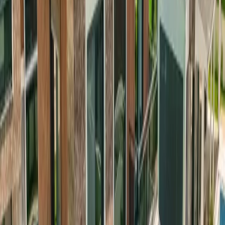
kişilik konaklama kapasitesiyle rahat ve huzurlu bir tatil deneyimi
vadediyor. Villamızda 4 yatak odası bulunuyor ve her biri konforlu
mobilyalarla döşenmiş durumda. Bütün odalar klimalı olup, sıcak
yaz günlerinde serin bir ortam sağlıyor. Geniş oturma alanımız,
sevdiklerinizle keyifli vakit geçirmeniz için ideal bir atmosfer
oluşturuyor. Tam donanımlı mutfağımızda yemek hazırlamak
oldukça pratik. Açık havada vakit geçirmek isteyenler için havuz
terasında şezlonglar, şemsiyeler ve rahat bir salıncak bulunuyor.
Bahçemizde barbekü alanı yer aldığı için akşamları mangal keyfi
yapmak mümkün. Villamız, 35 villadan oluşan bir site içerisinde yer
aldığı için yan yana villa kiralamak isteyen misafirlerimiz için harika
bir seçenek. Fethiye merkeze sadece 5 km uzaklıkta olup, en yakın
market ve restoran 50 metre mesafede bulunuyor. Tatiliniz boyunca
ihtiyacınız olan her şeye kolayca ulaşabilirsiniz.
Fethiye’de Yapılabilecek En Güzel
Aktiviteler
Fethiye, doğası ve aktiviteleriyle her yaştan tatilciye hitap eden bir
bölge. Villamızın plaja yürüme mesafesinde olması, denizin ve
güneşin tadını çıkarmak için büyük bir avantaj. Sabahları sahilde
yürüyüş yapabilir, gün boyunca serin sularda yüzerek vakit
geçirebilirsiniz. Bölgeye geldiğinizde Ölüdeniz’e mutlaka