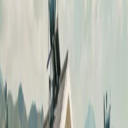
Blog
İletişim
Arama
Menü
Hayalinizdeki tatil
Keşfet
Ana Sayfa
Kiralık Villalar
Kısa Süreli Fırsatlar
Tüm Villalar
Bölgeler
Kalkan
Kaş