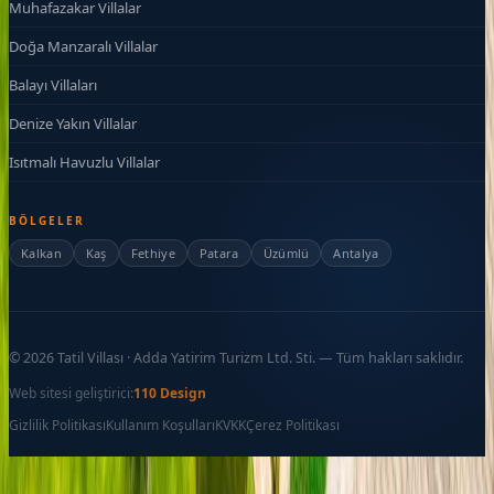
Muhafazakar Villalar
Doğa Manzaralı Villalar
Balayı Villaları
Denize Yakın Villalar
Isıtmalı Havuzlu Villalar
BÖLGELER
Kalkan
Kaş
Fethiye
Patara
Üzümlü
Antalya
©
2026
Tatil Villası · Adda Yatirim Turizm Ltd. Sti. — Tüm hakları saklıdır.
Web sitesi geliştirici:
110 Design
Gizlilik Politikası
Kullanım Koşulları
KVKK
Çerez Politikası
Favoriler
İletişim
Ara