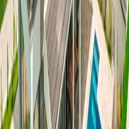
Kültür ve Turizm Bakanlığı
Belge No:
48-9291
Giriş - Çıkış Tarihi
Tarih aralığı seçin
Yetişkin
Çocuk
Konaklama Kuralı
Minimum
5
gece
Rezerve Et
Hızlı İletişim
+90(242) 844-3312
+90(541) 844-3312
info@tatilvillasi.com.tr
Başlangıç Fiyatı
₺
8.000
/geceden