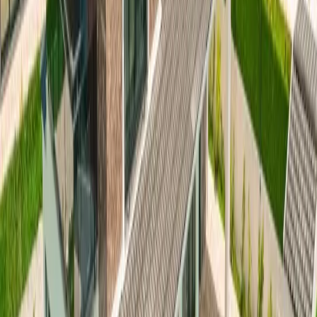
grubu, yemek masası ve barbekü bulunmaktadır.
Yatak Odaları;
1. Yatak Odası:
1 Adet çift kişilik yatak, komodin, makyaj masası,
elbise dolabı, klima, balkon, banyo & tuvalet bulunmaktadır.
2. Yatak Odası:
1 Adet çift kişilik yatak, komodin, makyaj masası,
elbise dolabı, klima, balkon ve banyo & tuvalet bulunmaktadır.
3. Yatak Odası:
2 Adet tek kişilik yatak, komodin, makyaj masası,
elbise dolabı, klima, balkon ve banyo & tuvalet bulunmaktadır.
4. Yatak Odası:
1 Adet çift kişilik yatak, komodin, makyaj masası,
elbise dolabı, klima, balkon ve banyo & tuvalet bulunmaktadır.
Başlangıç Fiyatı
₺
8.000
gecelik en düşük fiyat
başlayan fiyatlarla
Resmi Belge