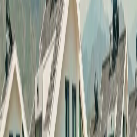
Üzümlü
İslamlar
Sarıbelen
Yeşilköy
Fethiye
Patara
Hakkımızda
Blog
İletişim
Hızlı Arama
Tarih Aralığı
Tarih aralığı seçiniz
Tüm Bölgelerde Ara
Bizi Ara
Villa Ara
Fethiye / Kargı
Villa Venüs 1
Favorilere Ekle