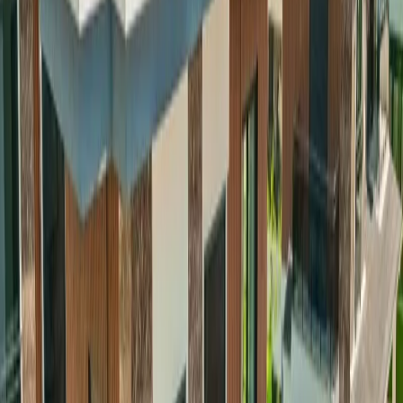
Giriş - Çıkış Tarihi
Tarih aralığı seçin
Yetişkin Sayısı
Çocuk Sayısı
Rezerve Et
AÇIKLAMA
ÖZELLİKLER
MESAFELER
FİYATLAR
TAKVİM
YORUMLAR
Villa Galaksi Venüs 1 | Fethiye'de Plaja
Yürüme Mesafesinde Villa
Fethiye’nin doğayla iç içe atmosferinde, plaja sadece birkaç
dakikalık yürüyüş mesafesinde yer alan Villa Galaksi Venüs 1, 8