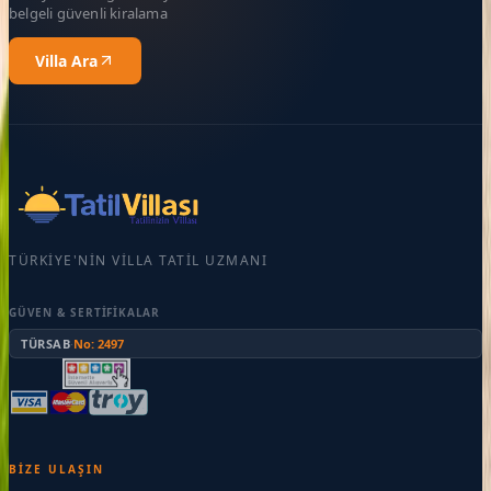
belgeli güvenli kiralama
Villa Ara
TÜRKIYE'NIN VILLA TATIL UZMANI
GÜVEN & SERTIFIKALAR
TÜRSAB
·
No: 2497
BIZE ULAŞIN