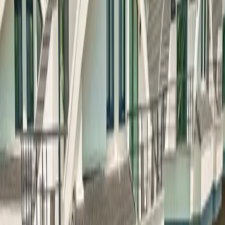
Tümünü Gör (
29
)
Tanıtım Videosu
1
/
29
Başlangıç Fiyatı
₺
8.000
gecelik en düşük fiyat
başlayan fiyatlarla
Resmi Belge
Kültür ve Turizm Bakanlığı
Belge No:
48-9291
Giriş - Çıkış Tarihi
Tarih aralığı seçin
Yetişkin
Çocuk
Konaklama Kuralı