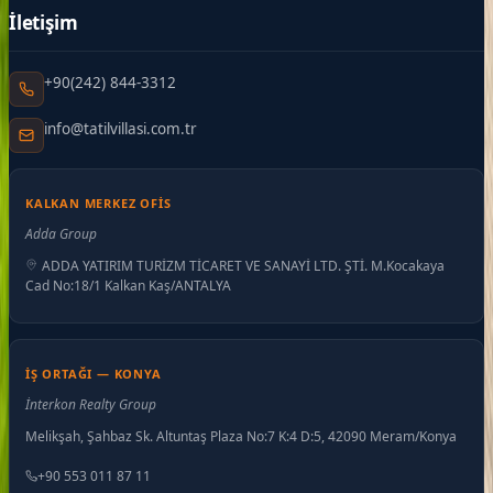
İletişim
+90(242) 844-3312
info@tatilvillasi.com.tr
KALKAN MERKEZ OFIS
Adda Group
ADDA YATIRIM TURİZM TİCARET VE SANAYİ LTD. ŞTİ. M.Kocakaya
Cad No:18/1 Kalkan Kaş/ANTALYA
İŞ ORTAĞI — KONYA
İnterkon Realty Group
Melikşah, Şahbaz Sk. Altuntaş Plaza No:7 K:4 D:5, 42090 Meram/Konya
+90 553 011 87 11