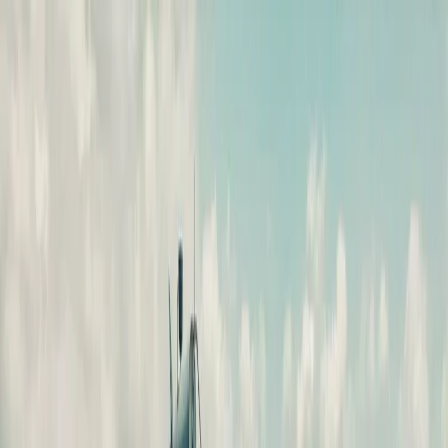
Dijital Doğrulama
+90(242) 844-3312
+90(541) 844-3312
M.Kocakaya Cad No:18/1 Kalkan Kaş/ANTALYA
Ana Sayfa
Kiralık Villalar
▾
Kısa Süreli Fırsatlar
Tüm Villalar
Bölgeler
▾
Kalkan
Kaş
Üzümlü
İslamlar
Sarıbelen
Yeşilköy
Fethiye
Patara
Hakkımızda