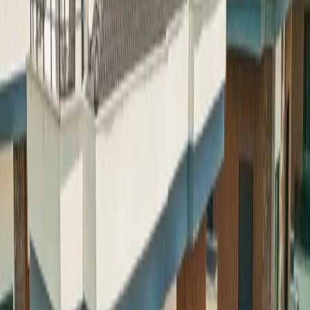
Minimum
5
gece
Rezerve Et
Hızlı İletişim
+90(242) 844-3312
+90(541) 844-3312
info@tatilvillasi.com.tr
Başlangıç Fiyatı
₺
8.000
/geceden
başlayan fiyatlarla
Resmi Belge
Kültür ve Turizm Bakanlığı
Belge No:
48-9291