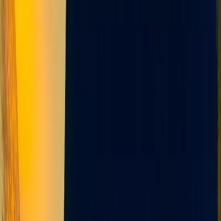
Blog
İletişim
Arama
Menü
Hayalinizdeki tatil
Keşfet
Ana Sayfa
Kiralık Villalar
Kısa Süreli Fırsatlar
Tüm Villalar
Bölgeler
Kalkan
Kaş