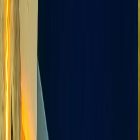
Minimum
4
gece
Rezerve Et
Hızlı İletişim
+90(242) 844-3312
+90(541) 844-3312
info@tatilvillasi.com.tr
Başlangıç Fiyatı
₺
6.000
/geceden
başlayan fiyatlarla
Resmi Belge
Kültür ve Turizm Bakanlığı
Belge No:
07-1793
Giriş - Çıkış Tarihi
Tarih aralığı seçin