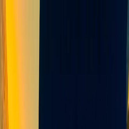
Dijital Doğrulama
+90(242) 844-3312
+90(541) 844-3312
M.Kocakaya Cad No:18/1 Kalkan Kaş/ANTALYA
Ana Sayfa
Kiralık Villalar
▾
Kısa Süreli Fırsatlar
Tüm Villalar
Bölgeler
▾
Kalkan
Kaş
Üzümlü
İslamlar
Sarıbelen
Yeşilköy
Fethiye
Patara
Hakkımızda