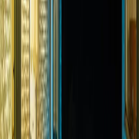
Giriş - Çıkış Tarihi
Tarih aralığı seçin
Yetişkin
Çocuk
Konaklama Kuralı
Minimum
4
gece
Rezerve Et
Hızlı İletişim
+90(242) 844-3312
+90(541) 844-3312
info@tatilvillasi.com.tr
Başlangıç Fiyatı
₺
6.000
/geceden
başlayan fiyatlarla
Resmi Belge