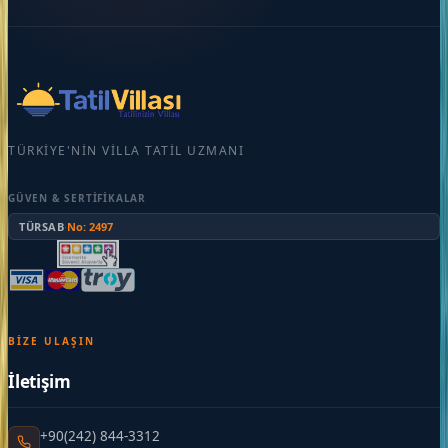
TÜRKIYE'NIN VILLA TATIL UZMANI
GÜVEN & SERTIFIKALAR
TÜRSAB
·
No: 2497
BIZE ULAŞIN
İletişim
+90(242) 844-3312