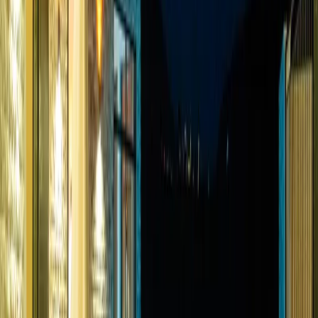
Yatak Odaları;
1. Yatak Odası :
Çift kişilik yatak, klima, komodin, makyaj masası,
jakuzi, banyo ve tuvalet bulunmaktadır.
2. Yatak Odası :
2 adet tek kişilik yatak, komodin, klima, makyaj
masası, elbise dolabı, banyo ve tuvalet bulunmaktadır.
NOT: Villamızda bulunan kapalı havuz ısıtma sistemi için
gecelik 1.500 TL ekstra ücret talep edilmektedir.
Başlangıç Fiyatı
₺
6.000
gecelik en düşük fiyat
başlayan fiyatlarla
Resmi Belge
Kültür ve Turizm Bakanlığı
Belge No:
07-1793