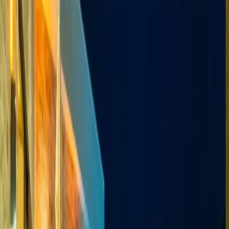
Yetişkin Sayısı
Çocuk Sayısı
Rezerve Et
AÇIKLAMA
ÖZELLİKLER
MESAFELER
FİYATLAR
TAKVİM
YORUMLAR
Villa Suyolu 2: Kalkanda Kapalı Havuzlu Tatil Villası
Villa Suyolu2, Kalkan Ulugöl mevkiinde konumlanan doğanın
huzur veren atmosferinde konumlanan 4 kişilik kapalı havuzlu tatil
villası, yılın her döneminde konforlu ve keyifli bir tatil deneyimi
sunmaktadır. Yemyeşil doğa manzarasına sahip olan villa, şehir
hayatının stresinden uzaklaşmak ve sevdikleriyle birlikte huzurlu bir
konaklama geçirmek isteyen misafirler için ideal bir seçenektir.
Modern mimarisi ve şık tasarımıyla dikkat çeken villa, ferah yaşam
alanları ve konforlu odalarıyla evinizin rahatlığını tatil boyunca