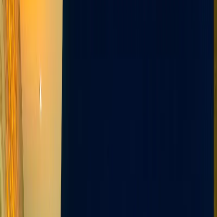
Üzümlü
İslamlar
Sarıbelen
Yeşilköy
Fethiye
Patara
Hakkımızda
Blog
İletişim
Hızlı Arama
Tarih Aralığı
Tarih aralığı seçiniz
Tüm Bölgelerde Ara
Bizi Ara
Villa Ara
Kalkan / Ulugöl
Villa Suyolu 2
Favorilere Ekle