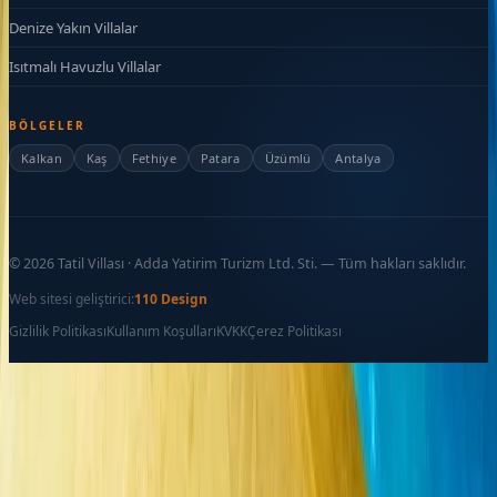
Denize Yakın Villalar
Isıtmalı Havuzlu Villalar
BÖLGELER
Kalkan
Kaş
Fethiye
Patara
Üzümlü
Antalya
©
2026
Tatil Villası · Adda Yatirim Turizm Ltd. Sti. — Tüm hakları saklıdır.
Web sitesi geliştirici:
110 Design
Gizlilik Politikası
Kullanım Koşulları
KVKK
Çerez Politikası
Favoriler
İletişim
Ara