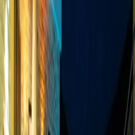
hissetmenizi sağlamaktadır. Villanın en özel özelliklerinden biri olan
kapalı havuz, mevsim koşullarından bağımsız olarak dört mevsim
yüzme keyfi yaşamanıza olanak tanımaktadır. Böylece yaz-kış fark
etmeksizin özel ve ayrıcalıklı bir tatil deneyimi yaşayabilirsiniz.
Doğa manzarasına hakim konumu sayesinde sabahları kuş sesleri
eşliğinde uyanabilir, gün boyunca temiz havanın ve sakin atmosferin
tadını çıkarabilirsiniz. Tam donanımlı mutfağı, kullanışlı yaşam
alanları ve konforlu yatak odalarıyla aileler ve arkadaş grupları için
rahat bir konaklama ortamı sunmaktadır.
4 kişilik kapasitesiyle çekirdek aileler ve arkadaş grupları için ideal
olan bu tatil villası, doğa manzarası ve kapalı havuz ayrıcalığını bir
araya getirerek unutulmaz bir tatil fırsatı sunmaktadır. Huzur, konfor
ve mahremiyetin ön planda olduğu bu özel villa, doğayla iç içe sakin
bir tatil geçirmek isteyen misafirlerin en çok tercih ettiği konaklama
seçenekleri arasında yer almaktadır.
Oda Bilgileri;
Salon :
Villamızın salonunda oturma grubu, TV, internet, yemek
masası, sehpa bulunmaktadır.
Mutfak :
Villamızın mutfağında Amerikan mutfak 4 kişilik yemek
takımı, buzdolabı, mikrodalga fırın, 4 lü ocak, tost makinası, kettle ,
çatal bıçak takımı, tencere tava takımı, bulaşık makinası
bulunmaktadır.
Havuz ve Bahçe :
Özel yüzme havuzu, şezlong, şemsiye, yemek
masası, salıncak ve barbekü bulunmaktadır.