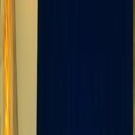
Tümünü Gör (
32
)
1
/
32
Başlangıç Fiyatı
₺
6.000
gecelik en düşük fiyat
başlayan fiyatlarla
Resmi Belge
Kültür ve Turizm Bakanlığı
Belge No:
07-1793
Giriş - Çıkış Tarihi
Tarih aralığı seçin
Yetişkin
Çocuk
Konaklama Kuralı