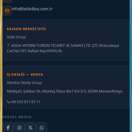
info@tatilvillasi.com.tr
KALKAN MERKEZ OFIS
Adda Group
ADDA YATIRIM TURİZM TİCARET VE SANAYİ LTD. ŞTİ. M.Kocakaya
Cad No:18/1 Kalkan Kaş/ANTALYA
İŞ ORTAĞI — KONYA
İnterkon Realty Group
Melikşah, Şahbaz Sk. Altuntaş Plaza No:7 K:4 D:5, 42090 Meram/Konya
+90 553 011 87 11
SOSYAL MEDYA