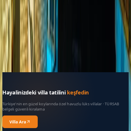
Kültür ve Turizm Bakanlığı
Belge No:
07-1793
Giriş - Çıkış Tarihi
Tarih aralığı seçin
Yetişkin Sayısı
Çocuk Sayısı
Rezerve Et
Hayalinizdeki villa tatilini
keşfedin
Türkiye'nin en güzel koylarında özel havuzlu lüks villalar · TÜRSAB
belgeli güvenli kiralama
Villa Ara