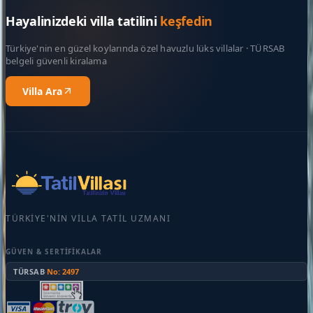
Hayalinizdeki villa tatilini
keşfedin
Türkiye'nin en güzel koylarında özel havuzlu lüks villalar · TÜRSAB
belgeli güvenli kiralama
Villa Ara
TÜRKIYE'NIN VILLA TATIL UZMANI
GÜVEN & SERTIFIKALAR
TÜRSAB
·
No: 2497