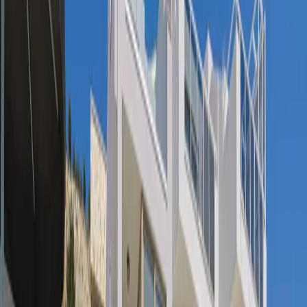
konforlu yatak odaları ve şık dekorasyon detayları bulunmaktadır.
Gün boyunca masmavi deniz manzarasının tadını çıkarabilir, özel
havuz alanında güneşlenerek sevdiklerinizle unutulmaz anlar
yaşayabilirsiniz. Geniş terası ve açık hava oturma alanları sayesinde
gün batımını izleyerek huzurlu vakit geçirebilirsiniz.
Kalabalık aileler ve arkadaş grupları için ideal olarak tasarlanan
villa, hem sakin bir tatil yapmak hem de merkezin sunduğu sosyal
olanaklardan faydalanmak isteyen misafirler için mükemmel bir
seçenektir. Modern donanımları ve konforlu yapısıyla evinizin
rahatlığını tatil boyunca hissetmenizi sağlar.
NOT: Villamız ingiliz siterlini ( GBP) üzerinden
fiyatlandırılmaktadır. TL karşılığı hesaplanırken rezervasyon
tarihindeki güncel GBP kuru esas alınır.
Kalan ödeme için villaya giriş günü geçerli olan GBP kuru
uygulanacaktır. Rezervasyon yapmadan önce lütfen iletişime
geçiniz.
2026 Haftalık Fiyatlar
* ⁠1-30 Haziran : 3.150 GBP
* ⁠1 Temmuz - 31 Ağustos : 4.200 GBP
* ⁠1-30 Eylül : 3.150 GBP
* ⁠1- 31 Ekim : 2.450 GBP
* 1-30 Kasım : 2.100 GBP
Oda Bilgileri;