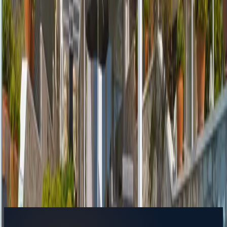
info@tatilvillasi.com.tr
Başlangıç Fiyatı
₺
19.206
/geceden
başlayan fiyatlarla
Resmi Belge
Kültür ve Turizm Bakanlığı
Belge No:
07-2343
Giriş - Çıkış Tarihi
Tarih aralığı seçin
Yetişkin Sayısı
Çocuk Sayısı
Rezerve Et