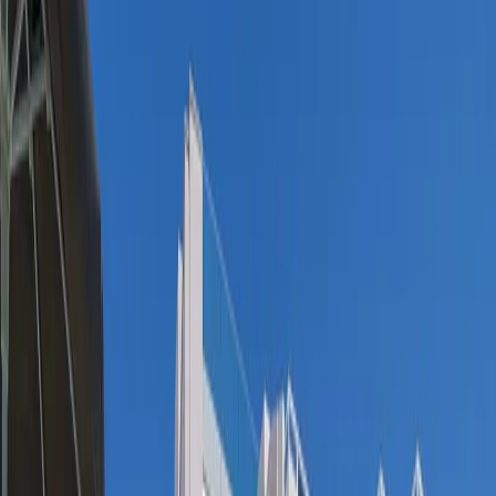
Yetişkin Sayısı
Çocuk Sayısı
Rezerve Et
AÇIKLAMA
ÖZELLİKLER
MESAFELER
FİYATLAR
TAKVİM
YORUMLAR
Villa Safran View: Kalkanda Deniz Manzaralı Lüks Tatil Villası
Villa Safran View, Kalkan Kalamar mevkiinde konumlanan eşsiz
deniz manzarası ve modern mimarisiyle dikkat çeken bu 8 kişilik
tatil villası, aileler ve arkadaş grupları için konforlu ve keyifli bir
konaklama deneyimi sunmaktadır. Merkeze yakın konumda bulunan
villa, restoranlara, marketlere, plajlara ve bölgenin turistik
noktalarına kolay ulaşım imkânı sağlayarak tatilinizi daha avantajlı
hale getirir.
Modern tasarımıyla öne çıkan villada geniş ve ferah yaşam alanları,