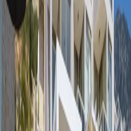
Salon:
Lüks mobilyalar ile dizayn edilmiş villamızın salonunda;
oturma grubu, TV sehpa, klima, uydu alıcısı ve Wİ-Fİ
bulunmaktadır. Havuz terasına çıkış yapılabilmektedir.
Mutfak:
Amerikan tarzı dizayn edilmiş mutfakta; buzdolabı, fırın,
ocak, mikrodalga, bulaşık makinası, elektrikli su ısıtıcısı, yemek
takımı, kahve makinası, yemek masası vb. gerekli tüm mutfak
ekipmanları bulunmaktadır.
Bahçe & Havuz Terası:
Bahçe oturma grubu, şezlong, şemsiye,
barbekü ve salıncak bulunmaktadır.
Yatak Odaları;
1. Yatak Odası:
1 Adet çift kişilik yatak, komodin, makyaj masası,
elbise dolabı, klima, banyo & tuvalet ve balkon bulunmaktadır.
2. Yatak Odası:
1 Adet çift kişilik yatak, komodin, makyaj masası,
elbise dolabı, klima, balkon ve banyo & tuvalet bulunmaktadır.
3. Yatak Odası:
2 Adet tek kişilik yatak, komodin, makyaj masası,
elbise dolabı, klima, balkon ve banyo & tuvalet bulunmaktadır.
NOT: Villamızda bulunan jakuzi teras katında yer almaktadır.
Başlangıç Fiyatı
₺
19.206
gecelik en düşük fiyat