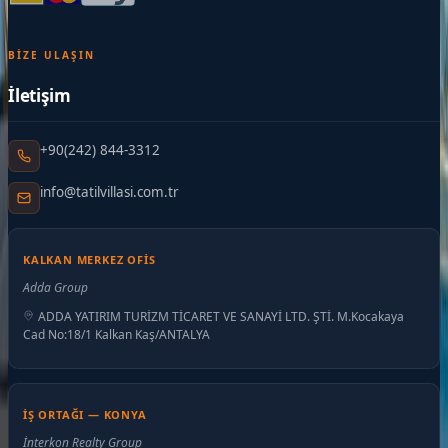
BIZE ULAŞIN
İletişim
+90(242) 844-3312
info@tatilvillasi.com.tr
KALKAN MERKEZ OFIS
Adda Group
ADDA YATIRIM TURİZM TİCARET VE SANAYİ LTD. ŞTİ. M.Kocakaya
Cad No:18/1 Kalkan Kaş/ANTALYA
İŞ ORTAĞI — KONYA
İnterkon Realty Group