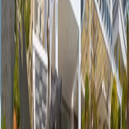
başlayan fiyatlarla
Resmi Belge
Kültür ve Turizm Bakanlığı
Belge No:
07-2343
Giriş - Çıkış Tarihi
Tarih aralığı seçin
Yetişkin
Çocuk
Konaklama Kuralı
Minimum
5
gece
Rezerve Et
Hızlı İletişim
+90(242) 844-3312
+90(541) 844-3312