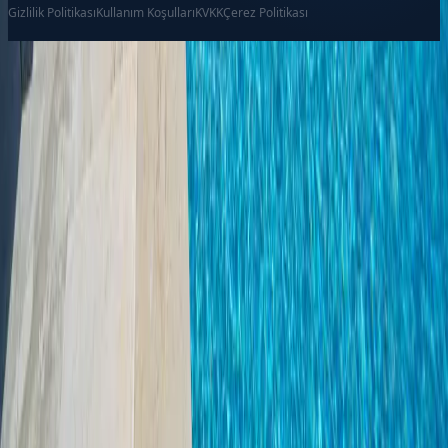
Gizlilik Politikası
Kullanım Koşulları
KVKK
Çerez Politikası
Favoriler
İletişim
Ara