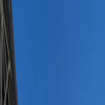
Minimum
5
gece
Rezerve Et
Hızlı İletişim
+90(242) 844-3312
+90(541) 844-3312
info@tatilvillasi.com.tr
Başlangıç Fiyatı
₺
19.206
/geceden
başlayan fiyatlarla
Resmi Belge
Kültür ve Turizm Bakanlığı
Belge No:
07-2343
Giriş - Çıkış Tarihi
Tarih aralığı seçin