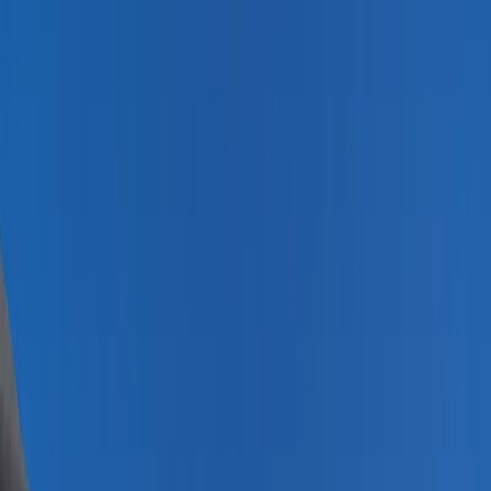
Üzümlü
İslamlar
Sarıbelen
Yeşilköy
Fethiye
Patara
Hakkımızda
Blog
İletişim
Hızlı Arama
Tarih Aralığı
Tarih aralığı seçiniz
Tüm Bölgelerde Ara
Bizi Ara
Villa Ara
Kalkan / Kalamar
Villa Safran View
Favorilere Ekle