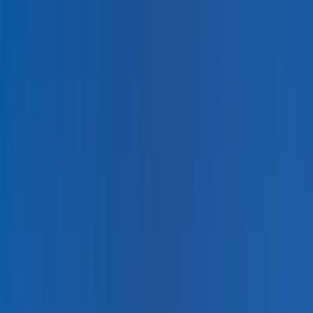
Dijital Doğrulama
+90(242) 844-3312
+90(541) 844-3312
M.Kocakaya Cad No:18/1 Kalkan Kaş/ANTALYA
Ana Sayfa
Kiralık Villalar
▾
Kısa Süreli Fırsatlar
Tüm Villalar
Bölgeler
▾
Kalkan
Kaş
Üzümlü
İslamlar
Sarıbelen
Yeşilköy
Fethiye
Patara
Hakkımızda