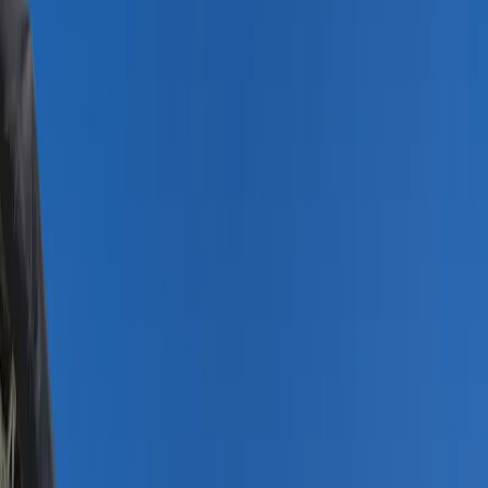
Tümünü Gör (
27
)
1
/
27
Başlangıç Fiyatı
₺
19.206
gecelik en düşük fiyat
başlayan fiyatlarla
Resmi Belge
Kültür ve Turizm Bakanlığı
Belge No:
07-2343
Giriş - Çıkış Tarihi
Tarih aralığı seçin
Yetişkin
Çocuk
Konaklama Kuralı