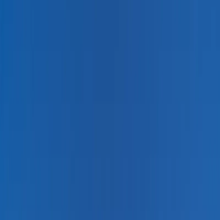
Blog
İletişim
Arama
Menü
Hayalinizdeki tatil
Keşfet
Ana Sayfa
Kiralık Villalar
Kısa Süreli Fırsatlar
Tüm Villalar
Bölgeler
Kalkan
Kaş