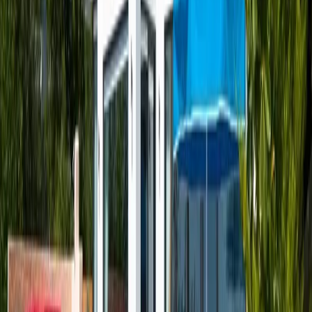
Havuz & Bahçe:
Havuz terasında güneşlenme terası, duş, özel
yüzme havuzu, şezlonglar, güneş şemsiyeleri, bahçe yemek masası
& sandalyeler ve barbekü bulunmaktadır.
Yatak Odaları;
Yatak Odası:
1 adet çift kişilik yatak, klima, komodin, makyaj
masası, banyo ve kapalı havuz bulunmaktadır.
NOT:
Villamızın havuz ısıtması isteğe bağlıdır ve 1 Haziran - 20
Eylül tarihleri arasında ekstra olarak rezervasyon süresince
açılmaktadır. 20 Eylül - 1 Haziran tarihleri arasında havuz ısıtma
ücreti fiyata dahildir.
NOT: EVCİL HAYVAN KABUL EDİLMEKTEDİR.
NOT: ELEKTRİK KESİNTİSİNE KARŞI JENERATÖR
BULUNMAKTADIR.
Başlangıç Fiyatı
₺
5.000
gecelik en düşük fiyat
başlayan fiyatlarla