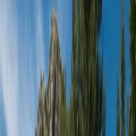
Tümünü Gör (
15
)
1
/
15
Başlangıç Fiyatı
₺
5.000
gecelik en düşük fiyat
başlayan fiyatlarla
Resmi Belge
Kültür ve Turizm Bakanlığı
Belge No:
07-756
Giriş - Çıkış Tarihi
Tarih aralığı seçin
Yetişkin
Çocuk
Konaklama Kuralı