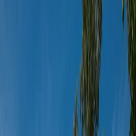
Blog
İletişim
Arama
Menü
Hayalinizdeki tatil
Keşfet
Ana Sayfa
Kiralık Villalar
Kısa Süreli Fırsatlar
Tüm Villalar
Bölgeler
Kalkan
Kaş