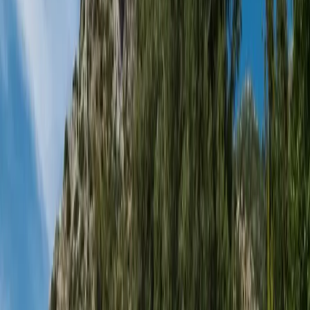
Minimum
3
gece
Rezerve Et
Hızlı İletişim
+90(242) 844-3312
+90(541) 844-3312
info@tatilvillasi.com.tr
Başlangıç Fiyatı
₺
5.000
/geceden
başlayan fiyatlarla
Resmi Belge
Kültür ve Turizm Bakanlığı
Belge No:
07-756
Giriş - Çıkış Tarihi
Tarih aralığı seçin