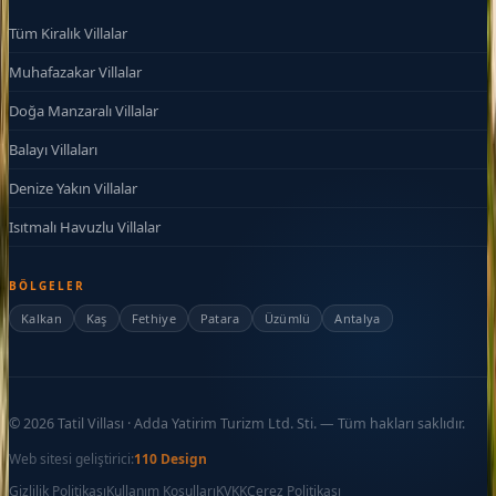
Tüm Kiralık Villalar
Muhafazakar Villalar
Doğa Manzaralı Villalar
Balayı Villaları
Denize Yakın Villalar
Isıtmalı Havuzlu Villalar
BÖLGELER
Kalkan
Kaş
Fethiye
Patara
Üzümlü
Antalya
©
2026
Tatil Villası · Adda Yatirim Turizm Ltd. Sti. — Tüm hakları saklıdır.
Web sitesi geliştirici:
110 Design
Gizlilik Politikası
Kullanım Koşulları
KVKK
Çerez Politikası