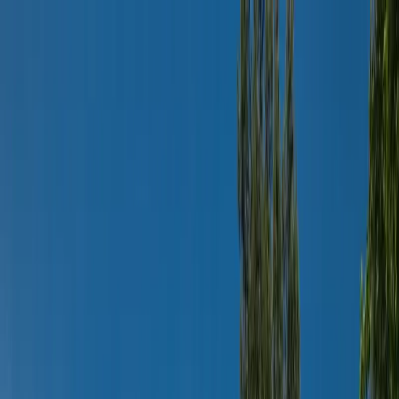
Dijital Doğrulama
+90(242) 844-3312
+90(541) 844-3312
M.Kocakaya Cad No:18/1 Kalkan Kaş/ANTALYA
Ana Sayfa
Kiralık Villalar
▾
Kısa Süreli Fırsatlar
Tüm Villalar
Bölgeler
▾
Kalkan
Kaş
Üzümlü
İslamlar
Sarıbelen
Yeşilköy
Fethiye
Patara
Hakkımızda