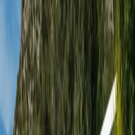
Yetişkin Sayısı
Çocuk Sayısı
Rezerve Et
AÇIKLAMA
ÖZELLİKLER
MESAFELER
FİYATLAR
TAKVİM
YORUMLAR
Villa Romeo | Kaş Üzümlü' de Kapalı
Havuzlu Balayı Villası
Balayı tatilinizi unutulmaz kılmak için doğa ile iç içe, huzur dolu bir
konaklama deneyimi mi arıyorsunuz? Villa Romeo, Kaş
Üzümlü’nün sakin atmosferinde, konfor ve mahremiyeti bir araya