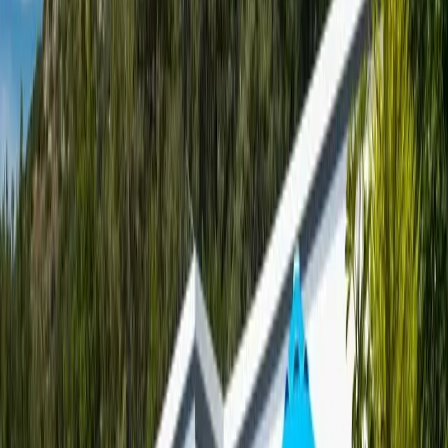
getiren özel bir balayı villasıdır. Tek yatak odalı olup, 2 kişi
konaklama kapasitesine sahiptir. İç mekanları modern ve şık bir
dekorasyona sahiptir. Rahat bir uyku deneyimi sunan geniş yatak,
günün yorgunluğunu atmanıza yardımcı olur. Villamızın en dikkat
çekici özelliklerinden biri ise yatak odasının içinde bulunan kapalı
havuzdur. Bu özel havuz, her mevsim keyifle vakit geçirmenizi
sağlar.
Tam donanımlı mutfağı sayesinde dilediğiniz yemeği rahatlıkla
hazırlayabilirsiniz. Doğa manzarasına açılan geniş camlar, içeriye
ferah bir atmosfer kazandırırken, gün ışığının tadını çıkarmanızı
sağlar. Villamız, korunaklı yapısı sayesinde dışarıdan görünmeyecek
şekilde tasarlanmıştır, böylece özel anlarınızı gönül rahatlığıyla
yaşayabilirsiniz. Kaş Kalkan merkeze 9 km, plaja ise 10 km
mesafede yer alması sayesinde, hem doğanın hem de denizin keyfini
çıkarabileceğiniz bir konumda bulunur. En yakın market 1 km,
restoran ise 2 km uzaklıktadır.
Doğanın İçinde Huzurlu Bir Tatil
Deneyimi
Villamız, yemyeşil doğanın tam ortasında, gürültüden ve
kalabalıktan uzak bir konumda yer alır. Sabahları kuş sesleriyle