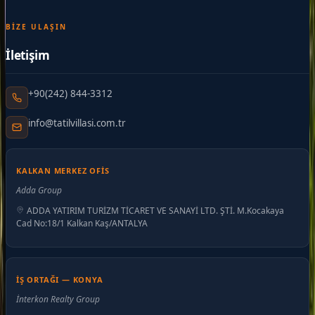
BIZE ULAŞIN
İletişim
+90(242) 844-3312
info@tatilvillasi.com.tr
KALKAN MERKEZ OFIS
Adda Group
ADDA YATIRIM TURİZM TİCARET VE SANAYİ LTD. ŞTİ. M.Kocakaya
Cad No:18/1 Kalkan Kaş/ANTALYA
İŞ ORTAĞI — KONYA
İnterkon Realty Group