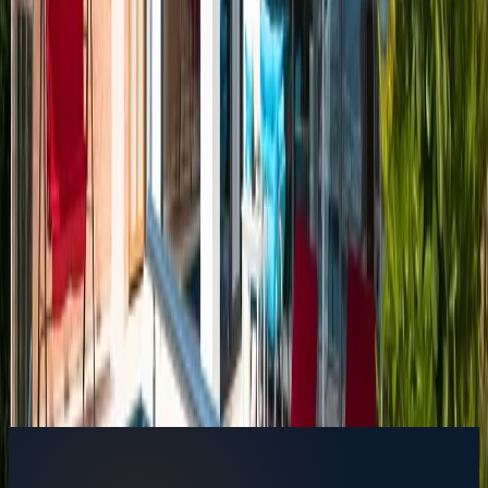
Başlangıç Fiyatı
₺
5.000
/geceden
başlayan fiyatlarla
Resmi Belge
Kültür ve Turizm Bakanlığı
Belge No:
07-756
Giriş - Çıkış Tarihi
Tarih aralığı seçin
Yetişkin Sayısı
Çocuk Sayısı
Rezerve Et