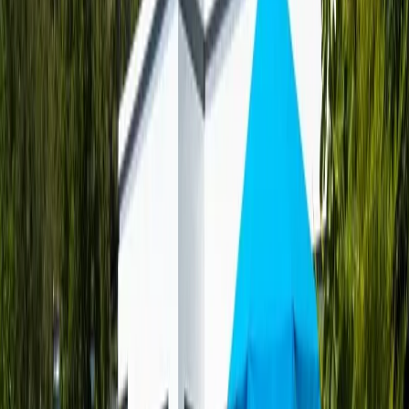
uyanıp, tertemiz havada huzurlu bir kahvaltı yapabilirsiniz. Gün
boyunca doğanın sunduğu eşsiz manzarayı izleyerek rahatlayabilir,
akşamları ise yıldızların altında romantik anlar yaşayabilirsiniz.
Üzümlü bölgesi, doğa yürüyüşleri ve keşif turları için harika bir
ortam sunar. Bölgedeki temiz hava ve sakinlik, şehrin stresinden
uzaklaşmanızı sağlar. Villamızın konumu sayesinde, Kaş ve
Kalkan’ın eşsiz koylarını keşfetmek de oldukça kolaydır. Ayrıca,
yakın çevrede birçok tarihi ve doğal güzellik yer almaktadır. Gün
içinde Saklıkent Kanyonu’nu ziyaret edebilir, Patara Plajı’nda
yürüyüş yapabilir ya da tekne turları ile turkuaz suların keyfini
çıkarabilirsiniz.
Oda Bilgileri;
Mutfak:
Buzdolabı, bulaşık makinesi, çamaşır makinesi, ankastre
fırın, ankastre 4’lü ocak, elektrikli su ısıtıcısı, yemek masası, çatal &
bıçak takımı ve gerekli tüm mutfak ekipmanlar mevcuttur.
Salon:
Amerikan mutfağa sahip olan salonumuzda; oturma grubu,
TV, klima ve yemek masası bulunmaktadır.