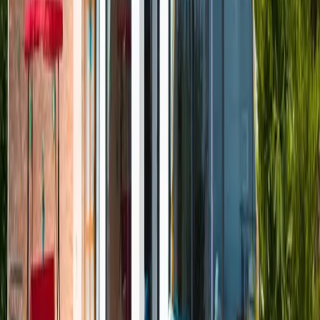
Resmi Belge
Kültür ve Turizm Bakanlığı
Belge No:
07-756
Giriş - Çıkış Tarihi
Tarih aralığı seçin
Yetişkin
Çocuk
Konaklama Kuralı
Minimum
3
gece
Rezerve Et
Hızlı İletişim
+90(242) 844-3312
+90(541) 844-3312
info@tatilvillasi.com.tr