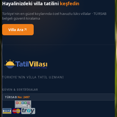
Hayalinizdeki villa tatilini
keşfedin
Türkiye'nin en güzel koylarında özel havuzlu lüks villalar · TÜRSAB
belgeli güvenli kiralama
Villa Ara
TÜRKIYE'NIN VILLA TATIL UZMANI
GÜVEN & SERTIFIKALAR
TÜRSAB
·
No: 2497