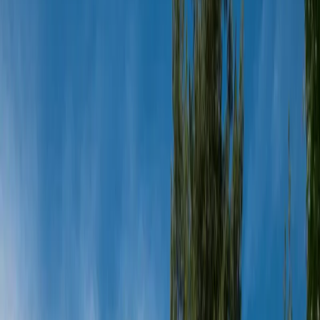
Üzümlü
İslamlar
Sarıbelen
Yeşilköy
Fethiye
Patara
Hakkımızda
Blog
İletişim
Hızlı Arama
Tarih Aralığı
Tarih aralığı seçiniz
Tüm Bölgelerde Ara
Bizi Ara
Villa Ara
Kalkan / Üzümlü
Villa Romeo
Favorilere Ekle