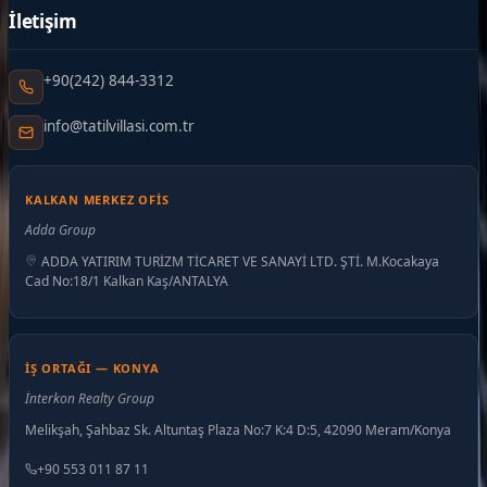
İletişim
+90(242) 844-3312
info@tatilvillasi.com.tr
KALKAN MERKEZ OFIS
Adda Group
ADDA YATIRIM TURİZM TİCARET VE SANAYİ LTD. ŞTİ. M.Kocakaya
Cad No:18/1 Kalkan Kaş/ANTALYA
İŞ ORTAĞI — KONYA
İnterkon Realty Group
Melikşah, Şahbaz Sk. Altuntaş Plaza No:7 K:4 D:5, 42090 Meram/Konya
+90 553 011 87 11