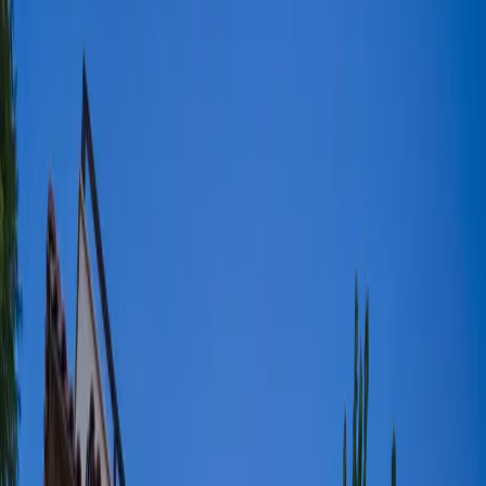
Blog
İletişim
Arama
Menü
Hayalinizdeki tatil
Keşfet
Ana Sayfa
Kiralık Villalar
Kısa Süreli Fırsatlar
Tüm Villalar
Bölgeler
Kalkan
Kaş