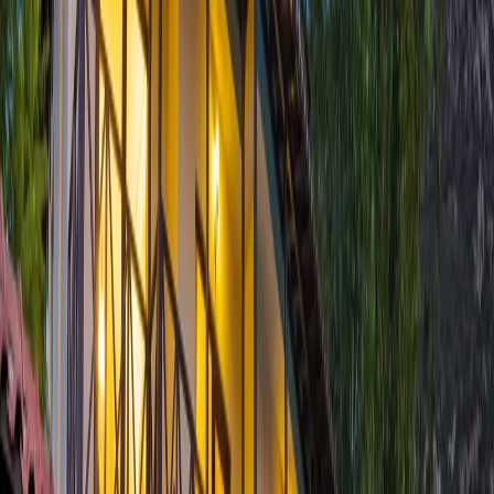
Yetişkin Sayısı
Çocuk Sayısı
Rezerve Et
AÇIKLAMA
ÖZELLİKLER
MESAFELER
FİYATLAR
TAKVİM
YORUMLAR
Villa Otantik;
Antalya Kaş Kalkan
mevkiinde konumlanmış,
doğanın renkleriyle bütünleşmiş, ismi gibi otantik olan
Kiralık Tatil
Villası
dır. Villamız, geniş ve
Korunaklı
bir havuza sahip olup
vaktinizi dilediğinizce geçirebileceğiniz seçenekleri de sizlere
sunmaktadır. 11 kişilik kapasitesi olan Villa Otantik, 6 adet yatak
odası ve
jakuzi
bulunmaktadır. Doğa ve
Deniz Manzaralı
Villa
Kiralama
yapmak isteyen misafirlerimiz için inşa edilmiş olan
Villa
Otantik
'in Tüm odaları Doğa ve
Deniz Manzaralı
olup sizlere
eşsiz bir konfor sunmaktadır. Son derece huzurlu ve kaliteli bir tatil