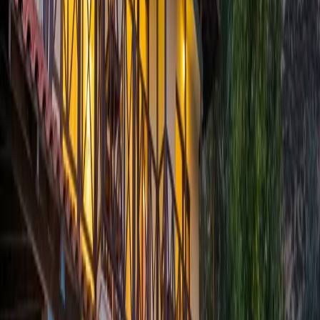
için
Villa Otantik
sizleri bekliyor...
Mutfak :
Adı gibi otantik olan mutfağımızda; buzdolabı, bulaşık
makinesi, kettle, yemek takımı ve gerekli tüm mutfak ekipmanları
bulunmaktadır.
Salon :
Oturma grubu, Tv, şömine ve klims bulunmaktadır.
Yatak Odaları;
1. Yatak Odası:
1 adet çift kişilik yatak, komodin, ortak banyo,
klima ve oturup kahvenizi yudumlarken manzaranın büyüsüne
kapılmanıza yardımcı olacak 2 adet berjer bulunmaktadır. (Zemin
Kat)
2. Yatak Odası:
Suit Klimalı yatak odasıdır. Yatak odasında elbise
dolabı, 2 adet tek kişilik yatak, komodin, banyo ve balkon
bulunmaktadır. (1. Kat)
3. Yatak Odası:
Suit Klimalı aile yatak odasıdır. Yatak odasında 1
adet çift kişilik yatak, jakuzi, komodin, banyo ve balkon
bulunmaktadır. (1. Kat)
4. Yatak Odası:
Suit Klimalı aile yatak odasıdır. Yatak odasında
balkon, 1 adet çift kişilik yatak, komodin, banyo ve balkon