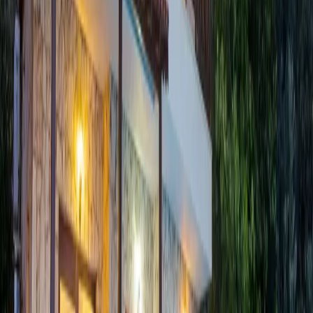
Kültür ve Turizm Bakanlığı
Belge No:
07-8041
Giriş - Çıkış Tarihi
Tarih aralığı seçin
Yetişkin
Çocuk
Konaklama Kuralı
Minimum
3
gece
Rezerve Et
Hızlı İletişim
+90(242) 844-3312
+90(541) 844-3312
info@tatilvillasi.com.tr
Başlangıç Fiyatı
₺
14.860
/geceden