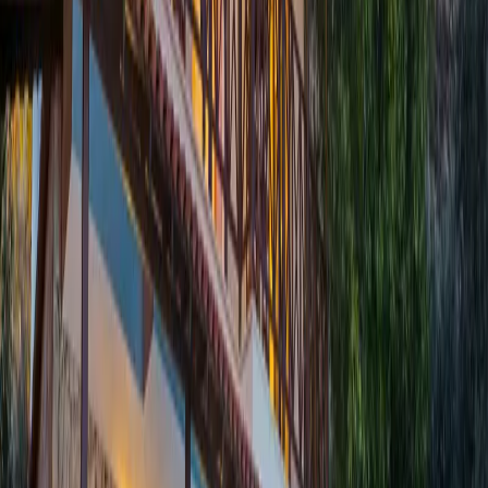
bulunmaktadır. (1. Kat)
5. Yatak Odası:
Suit Klimalı yatak odasıdır. Yatak odasında 2 adet
tek kişilik yatak, komodin, elbise dolabı, ortak banyo, balkon ve
balkonda bulunan masa
ve sandalye mevcuttur. (Teras Kat)
6.Yatak Odası:
Suit klimalı yatak odasıdır. 1 adet tek kişilik yatak
ve klima ve ortak banyo bulunmaktadır. (Teras Kat)
Bahçe;
Özel korunaklı yüzme havuzu, şemsiye, 8 adet şezlong ve
keyifli vakit geçirmenize yardımcı olarak köşk ve barbekümüz
bulunmaktadır. Bakımlı, geniş ve özel bahçede güneşlenme terası
bulunmaktadır.
Başlangıç Fiyatı
₺
14.860
gecelik en düşük fiyat
başlayan fiyatlarla
Resmi Belge