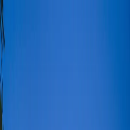
Dijital Doğrulama
+90(242) 844-3312
+90(541) 844-3312
M.Kocakaya Cad No:18/1 Kalkan Kaş/ANTALYA
Ana Sayfa
Kiralık Villalar
▾
Kısa Süreli Fırsatlar
Tüm Villalar
Bölgeler
▾
Kalkan
Kaş
Üzümlü
İslamlar
Sarıbelen
Yeşilköy
Fethiye
Patara
Hakkımızda