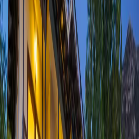
Minimum
3
gece
Rezerve Et
Hızlı İletişim
+90(242) 844-3312
+90(541) 844-3312
info@tatilvillasi.com.tr
Başlangıç Fiyatı
₺
14.860
/geceden
başlayan fiyatlarla
Resmi Belge
Kültür ve Turizm Bakanlığı
Belge No:
07-8041
Giriş - Çıkış Tarihi
Tarih aralığı seçin