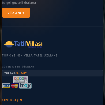
belgeli güvenli kiralama
Villa Ara
TÜRKIYE'NIN VILLA TATIL UZMANI
GÜVEN & SERTIFIKALAR
TÜRSAB
·
No: 2497
BIZE ULAŞIN