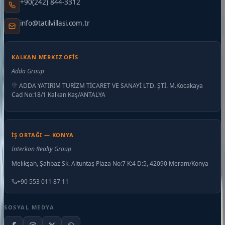
+90(242) 844-3312
info@tatilvillasi.com.tr
KALKAN MERKEZ OFIS
Adda Group
ADDA YATIRIM TURİZM TİCARET VE SANAYİ LTD. ŞTİ. M.Kocakaya
Cad No:18/1 Kalkan Kaş/ANTALYA
İŞ ORTAĞI — KONYA
İnterkon Realty Group
Melikşah, Şahbaz Sk. Altuntaş Plaza No:7 K:4 D:5, 42090 Meram/Konya
+90 553 011 87 11
SOSYAL MEDYA