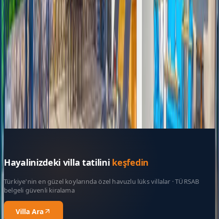
Resmi Belge
Kültür ve Turizm Bakanlığı
Belge No:
07-11280
Giriş - Çıkış Tarihi
Tarih aralığı seçin
Yetişkin Sayısı
Çocuk Sayısı
Rezerve Et
Hayalinizdeki villa tatilini
keşfedin
Türkiye'nin en güzel koylarında özel havuzlu lüks villalar · TÜRSAB
belgeli güvenli kiralama
Villa Ara