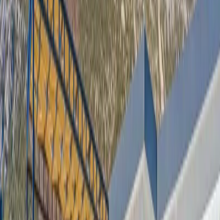
Yetişkin Sayısı
Çocuk Sayısı
Rezerve Et
AÇIKLAMA
ÖZELLİKLER
MESAFELER
FİYATLAR
TAKVİM
YORUMLAR
Villa Ortaç 3: Korunaklı Havuzlu Tatil Villası
Villa Ortaç 3, Kalkan Bezirgan mevkiinde konumlanan doğanın
huzur veren atmosferinde konumlanan 5 kişilik muhafazakar tatil
villası, gözlerden uzak ve konforlu bir tatil geçirmek isteyen aileler
için ideal bir konaklama seçeneği sunmaktadır. Yemyeşil doğa
manzarasına sahip olan villa, sakin konumu ve korunaklı yapısıyla
mahremiyetine önem veren misafirlerin beklentilerini karşılayacak
şekilde tasarlanmıştır.
Modern mimarisi ve şık dekorasyonu ile dikkat çeken villa, ferah