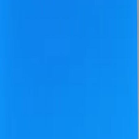
Üzümlü
İslamlar
Sarıbelen
Yeşilköy
Fethiye
Patara
Hakkımızda
Blog
İletişim
Hızlı Arama
Tarih Aralığı
Tarih aralığı seçiniz
Tüm Bölgelerde Ara
Bizi Ara
Villa Ara
Kalkan / Bezirgan
Villa Ortaç 3
Favorilere Ekle