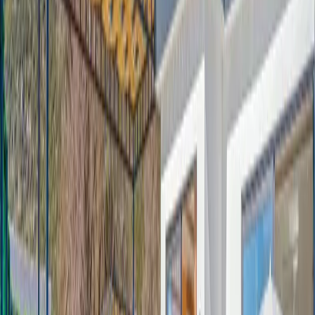
yaşam alanları ve konforlu odalarıyla evinizin rahatlığını tatil
boyunca hissetmenizi sağlamaktadır. Doğa ile iç içe konumu
sayesinde sabahları kuş sesleri eşliğinde güne başlayabilir, temiz
havanın ve huzurlu ortamın tadını çıkarabilirsiniz. Şehir hayatının
stresinden uzaklaşmak isteyen misafirler için eşsiz bir dinlenme
ortamı sunmaktadır.
Korunaklı yapısı sayesinde aileler gönül rahatlığıyla tatillerini
geçirebilirken, geniş bahçe ve açık yaşam alanları doğanın keyfini
doyasıya yaşama imkânı sağlamaktadır. Hem dinlenmek hem de
sevdiklerinizle kaliteli zaman geçirmek isteyen misafirler için ideal
olan villa, huzur ve konforu bir arada sunmaktadır.
5 kişilik kapasitesiyle çekirdek aileler ve küçük arkadaş grupları için
uygun olan bu muhafazakar tatil villası, doğa manzarası ve sakin
atmosferiyle unutulmaz bir villa tatili deneyimi sunmaktadır.
Doğayla baş başa kalabileceğiniz, mahremiyetinizi koruyarak
konforlu bir tatil geçirebileceğiniz bu özel villa sizleri bekliyor.
Oda Bilgileri;
Salon :
Villamızın salonunda oturma grubu, TV, internet, yemek
masası, sehpa bulunmaktadır.
Mutfak :
Villamızın mutfağında Amerikan mutfak 4 kişilik yemek
takımı, buzdolabı, mikrodalga fırın, 4 lü ocak, tost makinası, kettle ,
çatal bıçak takımı, tencere tava takımı, bulaşık makinası
bulunmaktadır.