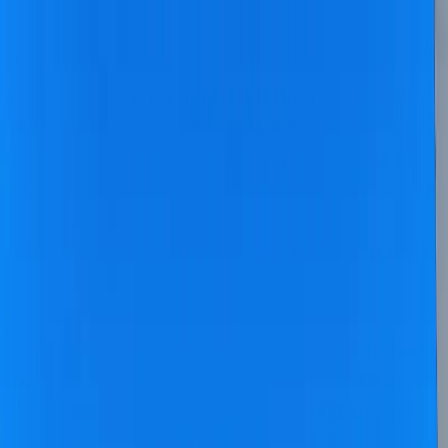
Dijital Doğrulama
+90(242) 844-3312
+90(541) 844-3312
M.Kocakaya Cad No:18/1 Kalkan Kaş/ANTALYA
Ana Sayfa
Kiralık Villalar
▾
Kısa Süreli Fırsatlar
Tüm Villalar
Bölgeler
▾
Kalkan
Kaş
Üzümlü
İslamlar
Sarıbelen
Yeşilköy
Fethiye
Patara
Hakkımızda