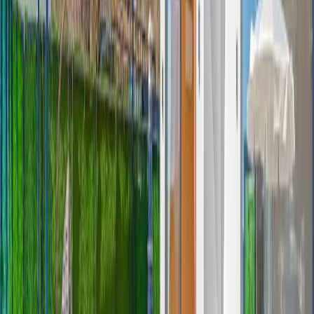
Havuz ve Bahçe :
Villamızın özel yüzme havuzun muhafazakar
olup dışardan görünmemektedir. Şezlong, şemsiye, yemek masası,
barbekü bulunmaktadır.
Yatak Odaları;
1. Yatak Odası :
Çift kişilik yatak, klima, komodin, makyaj masası,
jakuzi, banyo ve tuvalet bulunmaktadır.
2. Yatak Odası :
1 adet çift kişilik yatak, 1 adet tek kişilik yatak,
komodin, klima, makyaj masası, elbise dolabı, banyo ve tuvalet
bulunmaktadır.
Başlangıç Fiyatı
₺
5.500
gecelik en düşük fiyat
başlayan fiyatlarla
Resmi Belge
Kültür ve Turizm Bakanlığı
Belge No:
07-11280