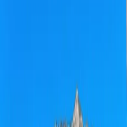
Tümünü Gör (
33
)
1
/
33
Başlangıç Fiyatı
₺
5.500
gecelik en düşük fiyat
başlayan fiyatlarla
Resmi Belge
Kültür ve Turizm Bakanlığı
Belge No:
07-11280
Giriş - Çıkış Tarihi
Tarih aralığı seçin
Yetişkin
Çocuk
Konaklama Kuralı