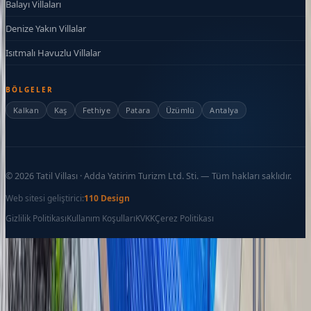
Balayı Villaları
Denize Yakın Villalar
Isıtmalı Havuzlu Villalar
BÖLGELER
Kalkan
Kaş
Fethiye
Patara
Üzümlü
Antalya
©
2026
Tatil Villası · Adda Yatirim Turizm Ltd. Sti. — Tüm hakları saklıdır.
Web sitesi geliştirici:
110 Design
Gizlilik Politikası
Kullanım Koşulları
KVKK
Çerez Politikası
Favoriler
İletişim
Ara