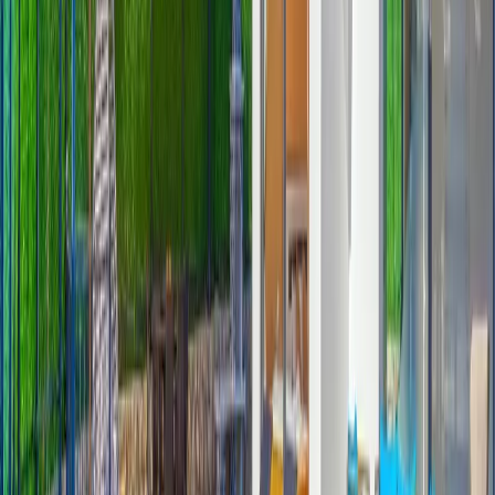
Giriş - Çıkış Tarihi
Tarih aralığı seçin
Yetişkin
Çocuk
Konaklama Kuralı
Minimum
3
gece
Rezerve Et
Hızlı İletişim
+90(242) 844-3312
+90(541) 844-3312
info@tatilvillasi.com.tr
Başlangıç Fiyatı
₺
5.500
/geceden
başlayan fiyatlarla