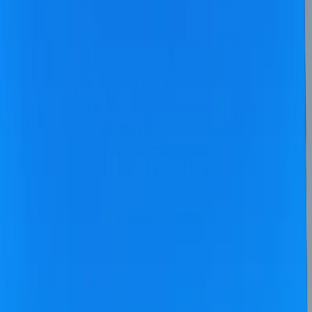
Blog
İletişim
Arama
Menü
Hayalinizdeki tatil
Keşfet
Ana Sayfa
Kiralık Villalar
Kısa Süreli Fırsatlar
Tüm Villalar
Bölgeler
Kalkan
Kaş