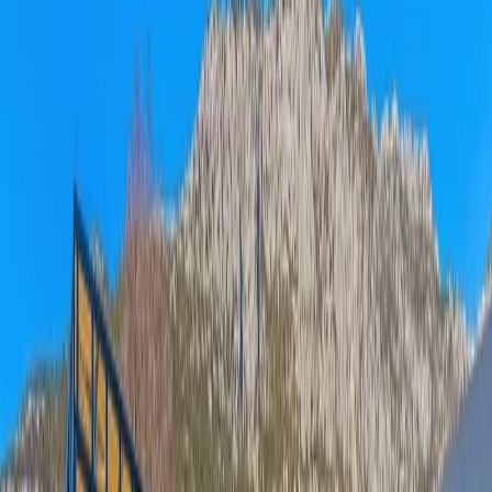
Minimum
3
gece
Rezerve Et
Hızlı İletişim
+90(242) 844-3312
+90(541) 844-3312
info@tatilvillasi.com.tr
Başlangıç Fiyatı
₺
5.500
/geceden
başlayan fiyatlarla
Resmi Belge
Kültür ve Turizm Bakanlığı
Belge No:
07-11280
Giriş - Çıkış Tarihi
Tarih aralığı seçin