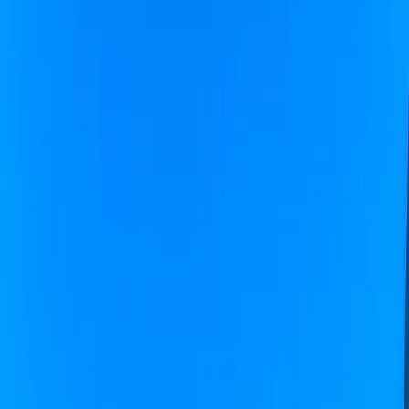
Blog
İletişim
Arama
Menü
Hayalinizdeki tatil
Keşfet
Ana Sayfa
Kiralık Villalar
Kısa Süreli Fırsatlar
Tüm Villalar
Bölgeler
Kalkan
Kaş