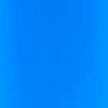
Dijital Doğrulama
+90(242) 844-3312
+90(541) 844-3312
M.Kocakaya Cad No:18/1 Kalkan Kaş/ANTALYA
Ana Sayfa
Kiralık Villalar
▾
Kısa Süreli Fırsatlar
Tüm Villalar
Bölgeler
▾
Kalkan
Kaş
Üzümlü
İslamlar
Sarıbelen
Yeşilköy
Fethiye
Patara
Hakkımızda