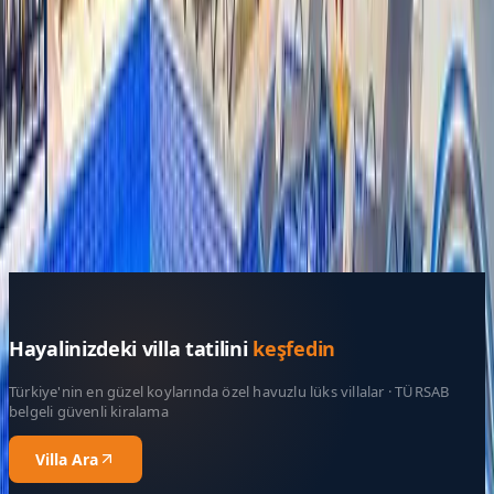
Kültür ve Turizm Bakanlığı
Belge No:
07-11281
Giriş - Çıkış Tarihi
Tarih aralığı seçin
Yetişkin Sayısı
Çocuk Sayısı
Rezerve Et
Hayalinizdeki villa tatilini
keşfedin
Türkiye'nin en güzel koylarında özel havuzlu lüks villalar · TÜRSAB
belgeli güvenli kiralama
Villa Ara