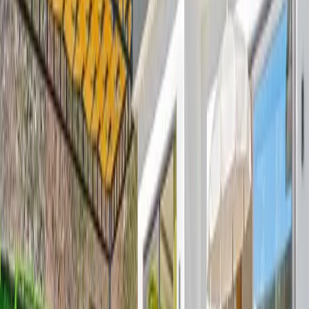
Yetişkin Sayısı
Çocuk Sayısı
Rezerve Et
AÇIKLAMA
ÖZELLİKLER
MESAFELER
FİYATLAR
TAKVİM
YORUMLAR
Villa Ortaç 1: Korunaklı Havuzlu Tatil Villası
Villa Ortaç 1, Kalkan Bezirgan mevkiinde konumlanan doğanın
huzur veren atmosferinde konumlanan 5 kişilik muhafazakar tatil
villası, gözlerden uzak ve konforlu bir tatil geçirmek isteyen aileler
için ideal bir konaklama seçeneği sunmaktadır. Yemyeşil doğa
manzarasına sahip olan villa, sakin konumu ve korunaklı yapısıyla
mahremiyetine önem veren misafirlerin beklentilerini karşılayacak
şekilde tasarlanmıştır.
Modern mimarisi ve şık dekorasyonu ile dikkat çeken villa, ferah