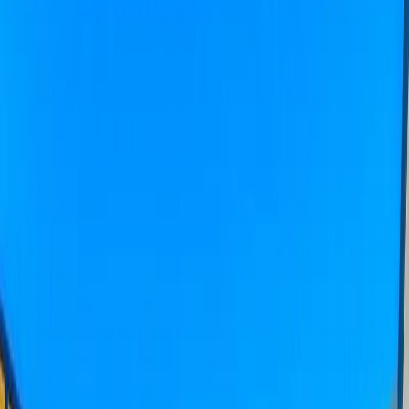
Üzümlü
İslamlar
Sarıbelen
Yeşilköy
Fethiye
Patara
Hakkımızda
Blog
İletişim
Hızlı Arama
Tarih Aralığı
Tarih aralığı seçiniz
Tüm Bölgelerde Ara
Bizi Ara
Villa Ara
Kalkan / Bezirgan
Villa Ortaç 1
Favorilere Ekle