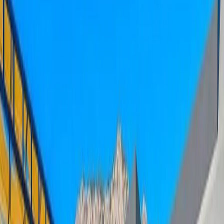
Tümünü Gör (
40
)
1
/
40
Başlangıç Fiyatı
₺
6.500
gecelik en düşük fiyat
başlayan fiyatlarla
Resmi Belge
Kültür ve Turizm Bakanlığı
Belge No:
07-11281
Giriş - Çıkış Tarihi
Tarih aralığı seçin
Yetişkin
Çocuk
Konaklama Kuralı