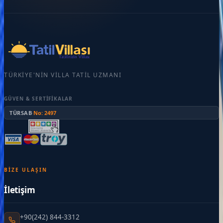
TÜRKIYE'NIN VILLA TATIL UZMANI
GÜVEN & SERTIFIKALAR
TÜRSAB
·
No: 2497
BIZE ULAŞIN
İletişim
+90(242) 844-3312