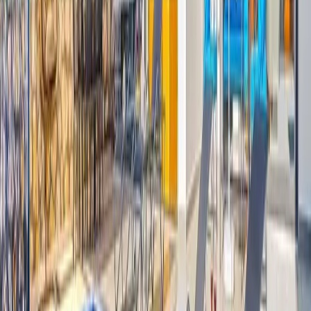
Giriş - Çıkış Tarihi
Tarih aralığı seçin
Yetişkin
Çocuk
Konaklama Kuralı
Minimum
3
gece
Rezerve Et
Hızlı İletişim
+90(242) 844-3312
+90(541) 844-3312
info@tatilvillasi.com.tr
Başlangıç Fiyatı
₺
6.500
/geceden
başlayan fiyatlarla
Resmi Belge