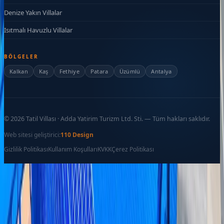
Denize Yakın Villalar
Isıtmalı Havuzlu Villalar
BÖLGELER
Kalkan
Kaş
Fethiye
Patara
Üzümlü
Antalya
©
2026
Tatil Villası · Adda Yatirim Turizm Ltd. Sti. — Tüm hakları saklıdır.
Web sitesi geliştirici:
110 Design
Gizlilik Politikası
Kullanım Koşulları
KVKK
Çerez Politikası
Favoriler
İletişim
Ara