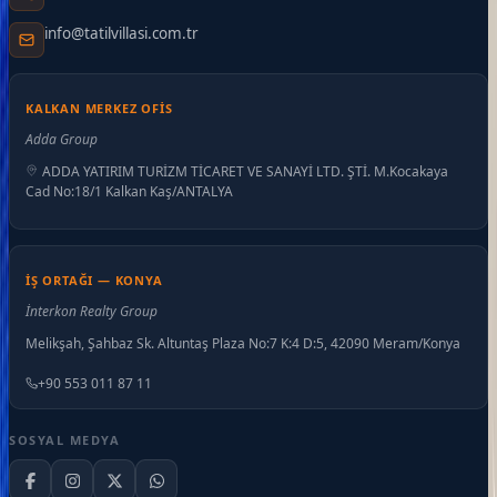
info@tatilvillasi.com.tr
KALKAN MERKEZ OFIS
Adda Group
ADDA YATIRIM TURİZM TİCARET VE SANAYİ LTD. ŞTİ. M.Kocakaya
Cad No:18/1 Kalkan Kaş/ANTALYA
İŞ ORTAĞI — KONYA
İnterkon Realty Group
Melikşah, Şahbaz Sk. Altuntaş Plaza No:7 K:4 D:5, 42090 Meram/Konya
+90 553 011 87 11
SOSYAL MEDYA