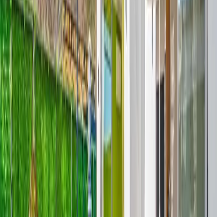
yaşam alanları ve konforlu odalarıyla evinizin rahatlığını tatil
boyunca hissetmenizi sağlamaktadır. Doğa ile iç içe konumu
sayesinde sabahları kuş sesleri eşliğinde güne başlayabilir, temiz
havanın ve huzurlu ortamın tadını çıkarabilirsiniz. Şehir hayatının
stresinden uzaklaşmak isteyen misafirler için eşsiz bir dinlenme
ortamı sunmaktadır.
Korunaklı yapısı sayesinde aileler gönül rahatlığıyla tatillerini
geçirebilirken, geniş bahçe ve açık yaşam alanları doğanın keyfini
doyasıya yaşama imkânı sağlamaktadır. Hem dinlenmek hem de
sevdiklerinizle kaliteli zaman geçirmek isteyen misafirler için ideal
olan villa, huzur ve konforu bir arada sunmaktadır.
5 kişilik kapasitesiyle çekirdek aileler ve küçük arkadaş grupları için
uygun olan bu muhafazakar tatil villası, doğa manzarası ve sakin
atmosferiyle unutulmaz bir villa tatili deneyimi sunmaktadır.
Doğayla baş başa kalabileceğiniz, mahremiyetinizi koruyarak
konforlu bir tatil geçirebileceğiniz bu özel villa sizleri bekliyor.
Oda Bilgileri;
Salon :
Villamızın salonunda oturma grubu, TV, internet, yemek
masası, sehpa bulunmaktadır.
Mutfak :
Villamızın mutfağında Amerikan mutfak 4 kişilik yemek
takımı, buzdolabı, mikrodalga fırın, 4 lü ocak, tost makinası, kettle ,
çatal bıçak takımı, tencere tava takımı, bulaşık makinası
bulunmaktadır.
Havuz ve Bahçe :
Villamızın özel yüzme havuzun muhafazakar