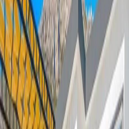
Minimum
3
gece
Rezerve Et
Hızlı İletişim
+90(242) 844-3312
+90(541) 844-3312
info@tatilvillasi.com.tr
Başlangıç Fiyatı
₺
6.500
/geceden
başlayan fiyatlarla
Resmi Belge
Kültür ve Turizm Bakanlığı
Belge No:
07-11281
Giriş - Çıkış Tarihi
Tarih aralığı seçin