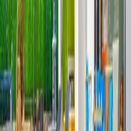
olup dışardan görünmemektedir. Şezlong, şemsiye, yemek masası,
barbekü bulunmaktadır.
Yatak Odaları;
1. Yatak Odası :
Çift kişilik yatak, klima, komodin, makyaj masası,
jakuzi, banyo ve tuvalet bulunmaktadır.
2. Yatak Odası :
1 adet çift kişilik yatak, 1 adet tek kişilik yatak,
komodin, klima, makyaj masası, elbise dolabı, banyo ve tuvalet
bulunmaktadır.
Başlangıç Fiyatı
₺
6.500
gecelik en düşük fiyat
başlayan fiyatlarla
Resmi Belge
Kültür ve Turizm Bakanlığı
Belge No:
07-11281