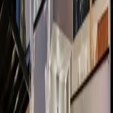
Mutfak:
Amerikan tarzı mutfağı bulunan villamızda; çamaşır
makinası, bulaşık makinası, buzdolabı, mikrodalga, fırın, ocak, tost
makinası, yemek takımı, çatal & bıçak ve yemek masası
bulunmaktadır.
Havuz Terası & Bahçe:
Şezlong, güneş şemsiyesi, bahçe oturma
grubu, yemek masası barbekü, salıncak ve jakuzi bulunmaktadır.
Yatak Odaları;
1. Yatak Odası:
1 Adet çift kişilik yatak, komodin, makyaj masası,
elbise dolabı, klima, banyo & tuvalet bulunmaktadır.
2. Yatak Odası:
1 Adet çift kişilik yatak, komodin, makyaj masası,
elbise dolabı, klima, banyo & tuvalet bulunmaktadır.
3. Yatak Odası:
1 Adet çift kişilik yatak, komodin, makyaj masası,
elbise dolabı, klima, banyo & tuvalet bulunmaktadır.
4. Yatak Odası:
1 Adet çift kişilik yatak, komodin, makyaj masası,
elbise dolabı, klima, banyo & tuvalet bulunmaktadır.
Başlangıç Fiyatı
₺
17.145