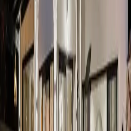
gecelik en düşük fiyat
başlayan fiyatlarla
Resmi Belge
Kültür ve Turizm Bakanlığı
Belge No:
07-10374
Giriş - Çıkış Tarihi
Tarih aralığı seçin
Yetişkin
Çocuk
Konaklama Kuralı
Minimum
1
gece
Rezerve Et
Hızlı İletişim