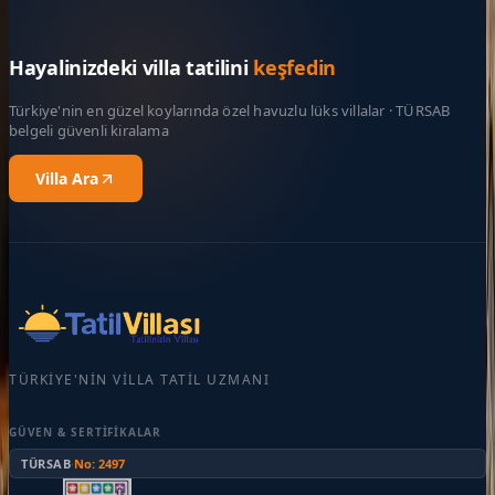
Hayalinizdeki villa tatilini
keşfedin
Türkiye'nin en güzel koylarında özel havuzlu lüks villalar · TÜRSAB
belgeli güvenli kiralama
Villa Ara
TÜRKIYE'NIN VILLA TATIL UZMANI
GÜVEN & SERTIFIKALAR
TÜRSAB
·
No: 2497