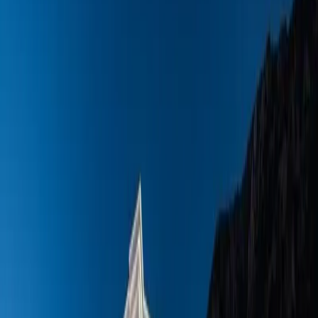
Blog
İletişim
Arama
Menü
Hayalinizdeki tatil
Keşfet
Ana Sayfa
Kiralık Villalar
Kısa Süreli Fırsatlar
Tüm Villalar
Bölgeler
Kalkan
Kaş