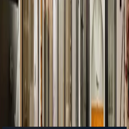
+90(242) 844-3312
+90(541) 844-3312
info@tatilvillasi.com.tr
Başlangıç Fiyatı
₺
17.145
/geceden
başlayan fiyatlarla
Resmi Belge
Kültür ve Turizm Bakanlığı
Belge No:
07-10374
Giriş - Çıkış Tarihi
Tarih aralığı seçin
Yetişkin Sayısı
Çocuk Sayısı
Rezerve Et