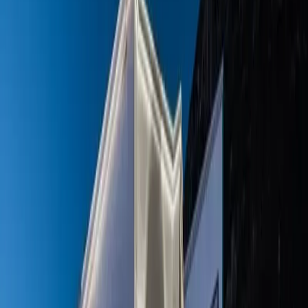
Üzümlü
İslamlar
Sarıbelen
Yeşilköy
Fethiye
Patara
Hakkımızda
Blog
İletişim
Hızlı Arama
Tarih Aralığı
Tarih aralığı seçiniz
Tüm Bölgelerde Ara
Bizi Ara
Villa Ara
Kalkan / Kızıltaş
Villa Nisa
Favorilere Ekle