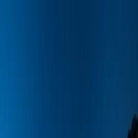
Dijital Doğrulama
+90(242) 844-3312
+90(541) 844-3312
M.Kocakaya Cad No:18/1 Kalkan Kaş/ANTALYA
Ana Sayfa
Kiralık Villalar
▾
Kısa Süreli Fırsatlar
Tüm Villalar
Bölgeler
▾
Kalkan
Kaş
Üzümlü
İslamlar
Sarıbelen
Yeşilköy
Fethiye
Patara
Hakkımızda