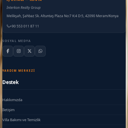
İnterkon Realty Group
Melikşah, Şahbaz Sk. Altuntaş Plaza No:7 K:4 D:5, 42090 Meram/Konya
+90 553 011 87 11
SOSYAL MEDYA
YARDIM MERKEZI
Destek
Hakkımızda
İletişim
Villa Bakımı ve Temizlik