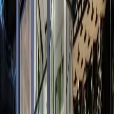
Yetişkin Sayısı
Çocuk Sayısı
Rezerve Et
AÇIKLAMA
ÖZELLİKLER
MESAFELER
FİYATLAR
TAKVİM
YORUMLAR
Villa Nisa | Kalkan'da 8 Kişilik Deniz
Manzaralı Tatil Villası
Villa Nisa, Antalya’nın Kaş ilçesine bağlı Kalkan beldesinin gözde
bölgelerinden biri olan Kızıltaş’ta yer alıyor. Eşsiz deniz
manzarasına karşı konumlanan villamız, özellikle geniş aileler ve