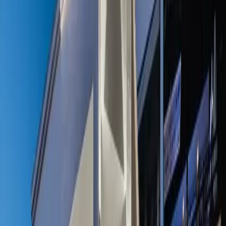
Tümünü Gör (
25
)
1
/
25
Başlangıç Fiyatı
₺
17.145
gecelik en düşük fiyat
başlayan fiyatlarla
Resmi Belge
Kültür ve Turizm Bakanlığı
Belge No:
07-10374
Giriş - Çıkış Tarihi
Tarih aralığı seçin
Yetişkin
Çocuk
Konaklama Kuralı