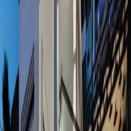
Minimum
1
gece
Rezerve Et
Hızlı İletişim
+90(242) 844-3312
+90(541) 844-3312
info@tatilvillasi.com.tr
Başlangıç Fiyatı
₺
17.145
/geceden
başlayan fiyatlarla
Resmi Belge
Kültür ve Turizm Bakanlığı
Belge No:
07-10374
Giriş - Çıkış Tarihi
Tarih aralığı seçin