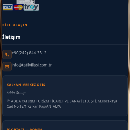
BIZE ULAŞIN
İletişim
+90(242) 844-3312
info@tatilvillasi.com.tr
KALKAN MERKEZ OFIS
Adda Group
ADDA YATIRIM TURİZM TİCARET VE SANAYİ LTD. ŞTİ. M.Kocakaya
Cad No:18/1 Kalkan Kaş/ANTALYA
İŞ ORTAĞI — KONYA