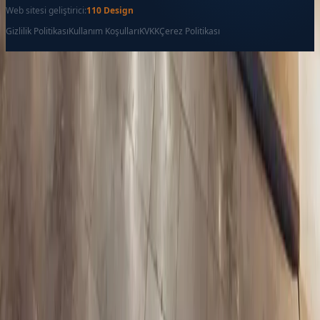
Web sitesi geliştirici:
110 Design
Gizlilik Politikası
Kullanım Koşulları
KVKK
Çerez Politikası
Favoriler
İletişim
Ara