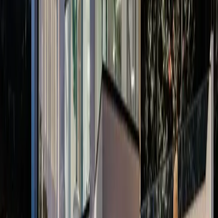
arkadaş grupları için mükemmel bir tatil imkânı sunuyor. Toplam 4
yatak odasına sahip olan Villa Nisa’da her odada 1 adet çift kişilik
yatak bulunuyor ve toplamda 8 kişilik konaklama kapasitesiyle
hizmet veriyor. Tatil boyunca ihtiyaç duyabileceğiniz her şeyin
düşünüldüğü bu villada konfor, şıklık ve huzur bir arada. Villamızın
iç mekânı ferah bir yaşam alanı, tam donanımlı bir mutfak ve lüks
banyo-tuvaletlerle donatılmış durumda. Kullanılan tüm mobilyalar
özenle seçilmiş, modern ve kaliteli ürünlerden oluşuyor. Eğer tatilde
de formunu korumak isterseniz, Villa Nisa’nın içerisinde özel bir
spor odası da mevcut. Bu alan sayesinde hem bedeninizi dinç
tutabilir hem de tatilinizi daha keyifli hale getirebilirsiniz. Ancak
Villa Nisa’yı özel kılan en önemli detaylardan biri, hiç şüphesiz
harika bir deniz manzarasına sahip olması. Sabah uyandığınızda ya
da akşam güneşi batırırken bu manzaranın keyfini çıkarmak paha
biçilemez.
Oda Bilgileri;
Salon:
Lüks mobilyalar ile dizayn edilmiş villamızın salonunda;
oturma grubu, sehpa, tv, klima, uydu alıcısı, kablosuz modem ve
havuz terasına çıkış bulunmaktadır.