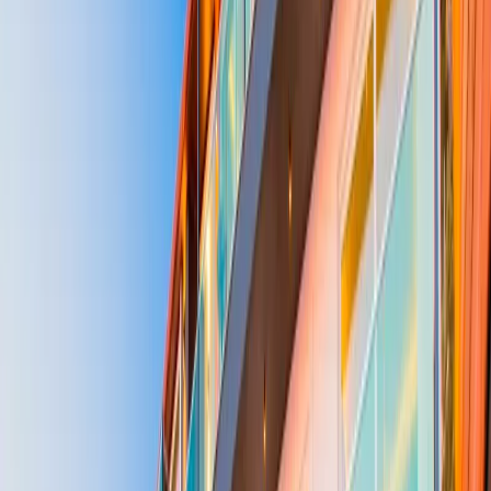
Minimum
4
gece
Rezerve Et
Hızlı İletişim
+90(242) 844-3312
+90(541) 844-3312
info@tatilvillasi.com.tr
Başlangıç Fiyatı
₺
18.566
/geceden
başlayan fiyatlarla
Resmi Belge
Kültür ve Turizm Bakanlığı
Belge No:
07-6069
Giriş - Çıkış Tarihi
Tarih aralığı seçin