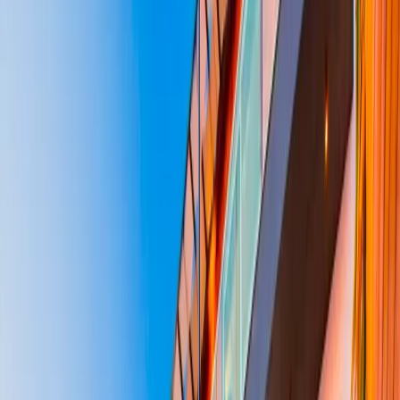
Üzümlü
İslamlar
Sarıbelen
Yeşilköy
Fethiye
Patara
Hakkımızda
Blog
İletişim
Hızlı Arama
Tarih Aralığı
Tarih aralığı seçiniz
Tüm Bölgelerde Ara
Bizi Ara
Villa Ara
Kalkan / Kördere
Villa Montana
Favorilere Ekle