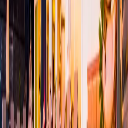
Salon :
Villa Montana'nın klimalı salonu deniz manzaralı, geniş ve
ferahtır. Salon içerisinde rahat oturma grubu, uydu alıcı, LCD TV,
DVD player, müzik sistemi, internet için modem yer almaktadır.
Salondan havuz kenarına çıkış vardır. Salon havuz katındadır.
Mutfak :
Villa Montana modern High Class Amerikan mutfağa
sahiptir. Amerikan mutfakta mikrodalga fırın, fırın, buzdolabı,
bulaşık makinası, ekmek kızartma makinası, elektrikli su ısıtıcı
kettle, ankastre 4 lü ocak,14 kişilik yemek takımı, kaşık ve çatal
takımı, tencere ve tava takımı, bardaklar yer almaktadır. Mutfak
havuz katındadır.
Havuz :
Özel yüzme havuzu boyutları uzunluk 15m genişlik 5 m
derinlik 1.5m'dir. Ayrıca havuz içinde sığ havuz bulunmaktadır.
Güneşlenme terası bulunmaktadır. Bahçe ve havuz bakım ve
temizliği günde 1 kez sabah veya akşam yapılmaktadır.
Havuz Terası :
Villa Montana havuz terasında özel yüzme havuzu,
güneş şemsiyesi, güneşlenme alanı, şezlonglar, bahçe yemek masası
ve sandalyeler, barbekü bulunmaktadır
NOT :
Villamızın dış havuzunda ısıtma sistemi bulunmaktadır. Kış
aylarında istenildiği takdirde günlük 2000 ₺ karşılığında hizmete
açılmaktadır.