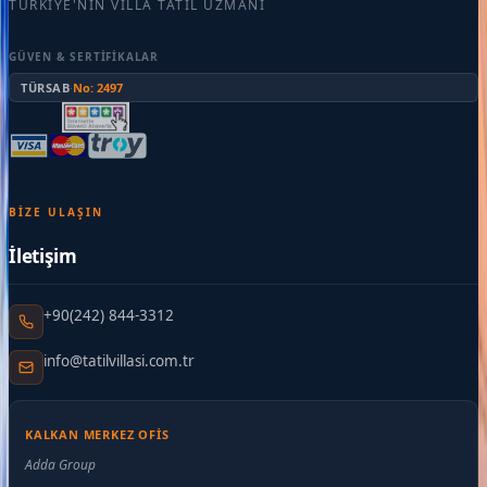
TÜRKIYE'NIN VILLA TATIL UZMANI
GÜVEN & SERTIFIKALAR
TÜRSAB
·
No: 2497
BIZE ULAŞIN
İletişim
+90(242) 844-3312
info@tatilvillasi.com.tr
KALKAN MERKEZ OFIS
Adda Group