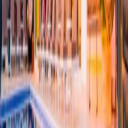
NOT 2 :
Villamızda jeneratör bulunmaktadır.
Başlangıç Fiyatı
₺
18.566
gecelik en düşük fiyat
başlayan fiyatlarla
Resmi Belge
Kültür ve Turizm Bakanlığı
Belge No:
07-6069
Giriş - Çıkış Tarihi
Tarih aralığı seçin
Yetişkin
Çocuk
Konaklama Kuralı
Minimum
4
gece