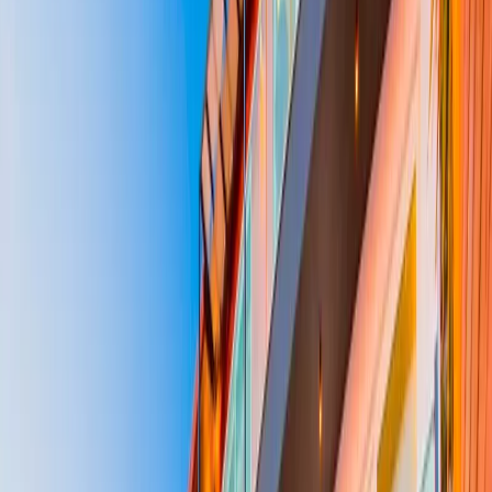
Tümünü Gör (
46
)
1
/
46
Başlangıç Fiyatı
₺
18.566
gecelik en düşük fiyat
başlayan fiyatlarla
Resmi Belge
Kültür ve Turizm Bakanlığı
Belge No:
07-6069
Giriş - Çıkış Tarihi
Tarih aralığı seçin
Yetişkin
Çocuk
Konaklama Kuralı