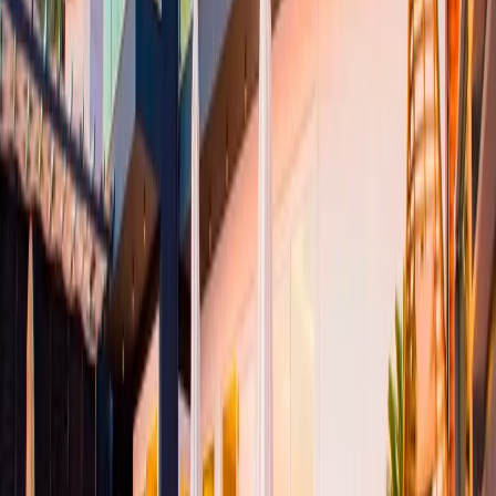
3. Yatak Odası:
klimalı ve deniz manzaralı suit yatak odasıdır. Yatak
odasında komodin, 1 adet çift kişilik yatak, elbise dolabı, makyaj
masası, banyo ve tuvalet bulunmaktadır.
4. Yatak Odası:
klimalı ve deniz manzaralı suit yatak odasıdır. Yatak
odasında elbise dolabı, 1 adet çift kişilik yatak, komodin, makyaj
masası, banyo ve tuvalet bulunmaktadır.
5. Yatak Odası:
klimalı ve deniz manzaralı suit yatak odasıdır. Yatak
odasında elbise dolabı,1 adet çift kişilik yatak, makyaj masası,
komodin, banyo ve tuvalet bulunmaktadır.
6. Yatak Odası:
klimalı ve deniz manzaralı suit genç yatak odasıdır.
Yatak odasında makyaj masası, komodin, elbise dolabı,2 adet tek
kişilik yatak, banyo ve tuvalet bulunmaktadır.
7. Yatak Odası:
Klimalı ve deniz manzaralı suit genç yatak odasıdır.
Yatak odasında elbise dolabı,2 adet tek kişilik yatak, komodin,
makyaj masası, banyo ve tuvalet bulunmaktadır.
Yatak odalarında temiz nevresim takımları ve havlu takımları yer
almaktadır. Yatak odalarının hepsi klimalıdır.
Oda Bilgileri;