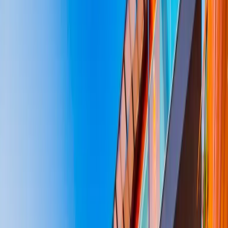
Blog
İletişim
Arama
Menü
Hayalinizdeki tatil
Keşfet
Ana Sayfa
Kiralık Villalar
Kısa Süreli Fırsatlar
Tüm Villalar
Bölgeler
Kalkan
Kaş