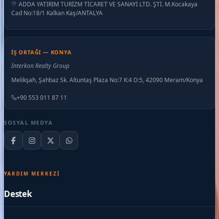
ADDA YATIRIM TURİZM TİCARET VE SANAYİ LTD. ŞTİ. M.Kocakaya
Cad No:18/1 Kalkan Kaş/ANTALYA
İŞ ORTAĞI — KONYA
İnterkon Realty Group
Melikşah, Şahbaz Sk. Altuntaş Plaza No:7 K:4 D:5, 42090 Meram/Konya
+90 553 011 87 11
SOSYAL MEDYA
YARDIM MERKEZI
Destek