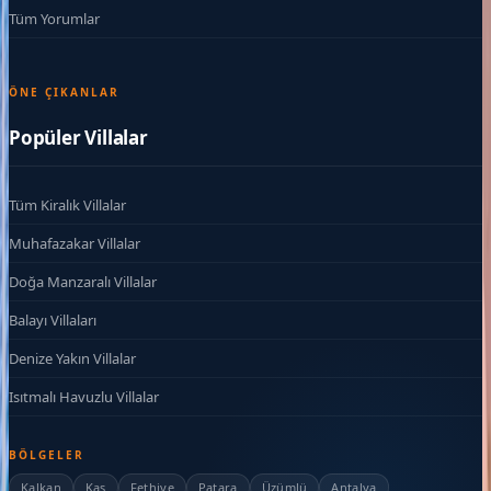
Tüm Yorumlar
ÖNE ÇIKANLAR
Popüler Villalar
Tüm Kiralık Villalar
Muhafazakar Villalar
Doğa Manzaralı Villalar
Balayı Villaları
Denize Yakın Villalar
Isıtmalı Havuzlu Villalar
BÖLGELER
Kalkan
Kaş
Fethiye
Patara
Üzümlü
Antalya