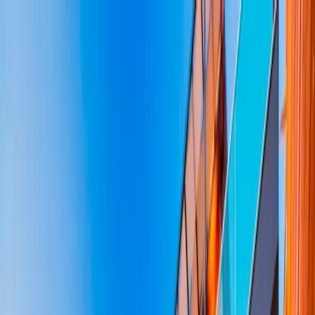
Dijital Doğrulama
+90(242) 844-3312
+90(541) 844-3312
M.Kocakaya Cad No:18/1 Kalkan Kaş/ANTALYA
Ana Sayfa
Kiralık Villalar
▾
Kısa Süreli Fırsatlar
Tüm Villalar
Bölgeler
▾
Kalkan
Kaş
Üzümlü
İslamlar
Sarıbelen
Yeşilköy
Fethiye
Patara
Hakkımızda