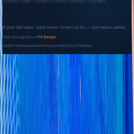
©
2026
Tatil Villası · Adda Yatirim Turizm Ltd. Sti. — Tüm hakları saklıdır.
Web sitesi geliştirici:
110 Design
Gizlilik Politikası
Kullanım Koşulları
KVKK
Çerez Politikası
Favoriler
İletişim
Ara