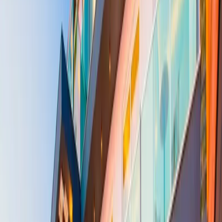
Yetişkin Sayısı
Çocuk Sayısı
Rezerve Et
AÇIKLAMA
ÖZELLİKLER
MESAFELER
FİYATLAR
TAKVİM
YORUMLAR
Villa Montana: Deniz Manzaralı Lüks Tatil Villası
Villa Montana, Antalya Kaş Kalkan da Villa Kiralamak isteyen
misafirlerimiz için Kalkan merkeze yakın bir bölgede inşa edilen
Villa Montana, Kalkan beldesinin Kördere mevkiinde
konumlanmıştır. Kalkan da Villa Tatilini en özel şekilde
yaşayacağınız Lüks Tatil Villamızda 7 suit yatak odası,14 yatak
kapasitesi bulunup, özellikle geniş aile ve gruplar için ideal kiralık
villalarımızdandır. Yapımı 2014 yılında tamamlanan bu kiralık