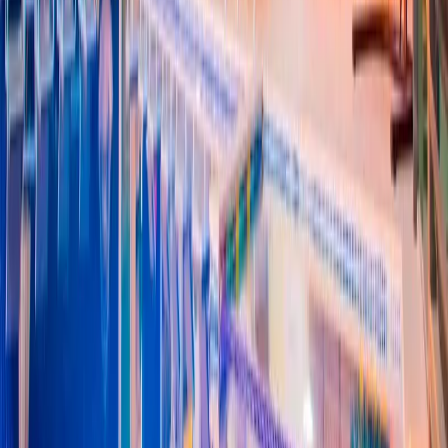
Rezerve Et
Hızlı İletişim
+90(242) 844-3312
+90(541) 844-3312
info@tatilvillasi.com.tr
Başlangıç Fiyatı
₺
18.566
/geceden
başlayan fiyatlarla
Resmi Belge
Kültür ve Turizm Bakanlığı
Belge No:
07-6069
Giriş - Çıkış Tarihi
Tarih aralığı seçin
Yetişkin Sayısı