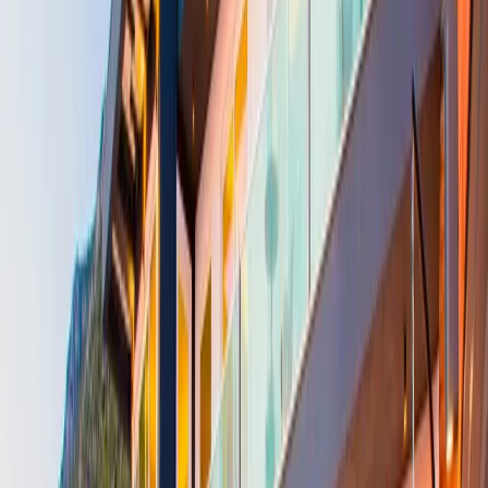
villamız Tam Korunaklı olup 1200 m2’lik bir alana inşa edilmiştir.
Bu kiralık yazlığımızın, Çocuk Havuzlu, Jakuzili olmasının yanı sıra
15 m uzunluğa 5m genişliğe sahip; sığ havuzlu, Sonsuzluk Havuzu
bulunuyor. Zeytin ağaçları ile çevrili bir yamaçta bulunan villa,
konumunun verdiği avantaj ile kesintisiz bir Deniz Manzarasına
sahiptir. Oldukça geniş bir güneşlenme terası olan villanın
bahçesinde bulunan barbeküsünde mangalınızı yapabilirsiniz. Son
derece modern ve lüks döşenmiş villamızda kapalı devre güvenlik
kamera sistemi ve alarm mevcuttur. Ayrıca değerli eşyalarınız için
odalarda kilitli kasası da bulunmaktadır. Ayrıca masa tenisi, bilardo,
buhar sauna, mini sinema, fitness alanı gibi aktivite bölümleriyle de
misafirlerimizin keyifli vakit geçirmesini sağlamaktadır.
Portföyümüzdeki bu kiralık villamız, tüm Kalkan koyuna hakim
açık deniz manzarası ile sizi mavinin ve yeşilin misafiri olmaya
davet ediyor. Modern döşenmiş Lüks Tatil Villasında kendinizi özel
hissedeceğiniz bir tatil sizi bekliyor....
NOT: Villamız ingiliz siterlini ( GBP) üzerinden
fiyatlandırılmaktadır. TL karşılığı hesaplanırken rezervasyon
tarihindeki güncel GBP kurı esas alınır.
Kalan ödeme için villaya giriş günü geçerli olan GBP kuru
uygulanacaktır. Rezervasyon yapmadan önce lütfen iletişime
geçiniz.