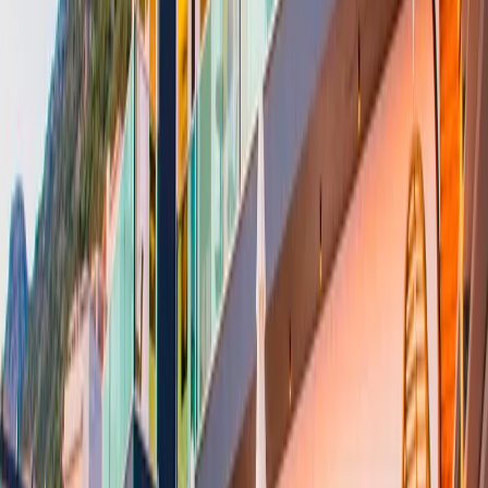
2026 Haftalık Fiyatlar
* 1-30 Nisan : 2.275 GBP
* ⁠1-31 Mayıs : 2.520 GBP
* ⁠1-30 Haziran : 3.500 GBP
* ⁠1-31 Temmuz : 5.775 GBP
* ⁠1-31 Ağustos : 5.880 GBP
* ⁠1-30 Eylül : 3.500 GBP
* ⁠1-31 Ekim : 2.275 GBP
* ⁠1-30 Kasım : 2.030 GBP
Yatak Odaları;
1. Yatak Odası:
klimalı ve deniz manzaralı suit yatak odasıdır. Yatak
odasında komodin,1 adet çift kişilik yatak, elbise dolabı, makyaj
masası, banyo ve tuvalet bulunmaktadır.
2. Yatak Odası:
klimalı ve deniz manzaralı suit genç yatak odasıdır.
Yatak odasında komodin,2 adet tek kişilik yatak, makyaj masası,
elbise dolabı, banyo ve tuvalet bulunmaktadır.