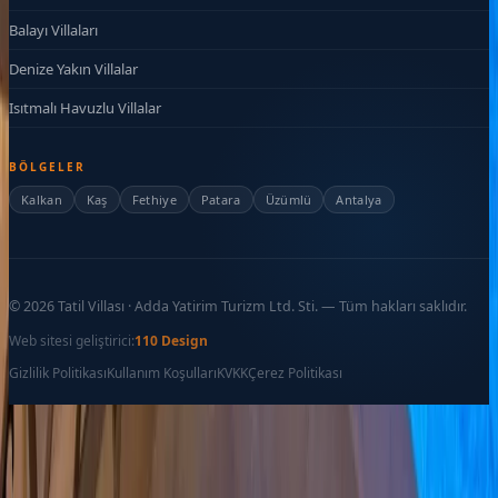
Balayı Villaları
Denize Yakın Villalar
Isıtmalı Havuzlu Villalar
BÖLGELER
Kalkan
Kaş
Fethiye
Patara
Üzümlü
Antalya
©
2026
Tatil Villası · Adda Yatirim Turizm Ltd. Sti. — Tüm hakları saklıdır.
Web sitesi geliştirici:
110 Design
Gizlilik Politikası
Kullanım Koşulları
KVKK
Çerez Politikası
Favoriler
İletişim
Ara