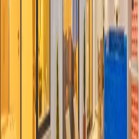
Belge No:
07-1874
Giriş - Çıkış Tarihi
Tarih aralığı seçin
Yetişkin
Çocuk
Konaklama Kuralı
Minimum
3
gece
Rezerve Et
Hızlı İletişim
+90(242) 844-3312
+90(541) 844-3312
info@tatilvillasi.com.tr
Başlangıç Fiyatı
₺
6.000
/geceden
başlayan fiyatlarla