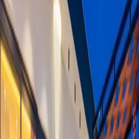
Yetişkin Sayısı
Çocuk Sayısı
Rezerve Et
AÇIKLAMA
ÖZELLİKLER
MESAFELER
FİYATLAR
TAKVİM
YORUMLAR
Özel Havuzlu Villa - Villa Milid | Muhafazakar Tatil
Villası
Villa Milid, muhafazakar aileler ve çiftler için tasarlanmış bir
cennettir. Bu eşsiz villa, huzurlu bir tatil deneyimi sunar, özellikle de
size özel modern bir havuzun ve geniş bir bahçenin tadını çıkarmak
isteyenler için mükemmel bir seçimdir. Gizliliğinize önem veriyoruz