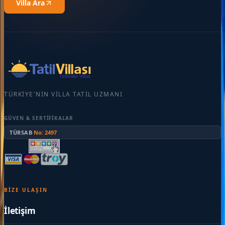
Villa Ara
TÜRKIYE'NIN VILLA TATIL UZMANI
GÜVEN & SERTIFIKALAR
TÜRSAB
·
No: 2497
BIZE ULAŞIN
İletişim