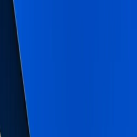
Blog
İletişim
Arama
Menü
Hayalinizdeki tatil
Keşfet
Ana Sayfa
Kiralık Villalar
Kısa Süreli Fırsatlar
Tüm Villalar
Bölgeler
Kalkan
Kaş