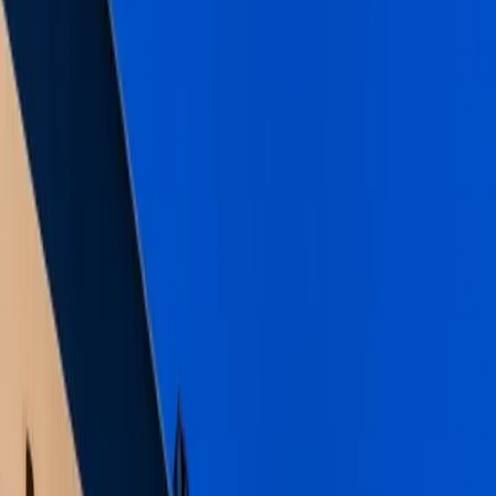
Üzümlü
İslamlar
Sarıbelen
Yeşilköy
Fethiye
Patara
Hakkımızda
Blog
İletişim
Hızlı Arama
Tarih Aralığı
Tarih aralığı seçiniz
Tüm Bölgelerde Ara
Bizi Ara
Villa Ara
Kalkan / Üzümlü
Villa Milid
Favorilere Ekle