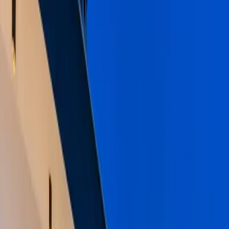
Tümünü Gör (
33
)
1
/
33
Başlangıç Fiyatı
₺
6.000
gecelik en düşük fiyat
başlayan fiyatlarla
Resmi Belge
Kültür ve Turizm Bakanlığı
Belge No:
07-1874
Giriş - Çıkış Tarihi
Tarih aralığı seçin
Yetişkin
Çocuk
Konaklama Kuralı