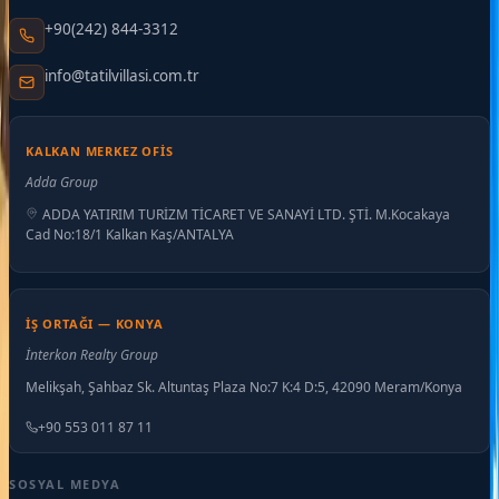
+90(242) 844-3312
info@tatilvillasi.com.tr
KALKAN MERKEZ OFIS
Adda Group
ADDA YATIRIM TURİZM TİCARET VE SANAYİ LTD. ŞTİ. M.Kocakaya
Cad No:18/1 Kalkan Kaş/ANTALYA
İŞ ORTAĞI — KONYA
İnterkon Realty Group
Melikşah, Şahbaz Sk. Altuntaş Plaza No:7 K:4 D:5, 42090 Meram/Konya
+90 553 011 87 11
SOSYAL MEDYA