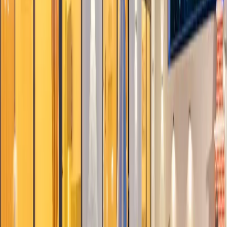
bulunmaktadır.
Havuz Terası :
Yemek masası , şezlong , şemsiye , barbekü ve
salıncak bulunmaktadır.
Yatak Odaları;
1. Yatak Odası :
1 Adet çift kişilik yatak , komodin , makyaj masası
, elbise dolabı , klima , TV, jakuzi ve banyo & tuvalet
bulunmaktadır.
2. Yatak Odası :
2 Adet tek kişilik yatak , komodin , makyaj masası
, elbise dolabı , TV, klima ve banyo & tuvalet bulunmaktadır.
Başlangıç Fiyatı
₺
6.000
gecelik en düşük fiyat
başlayan fiyatlarla
Resmi Belge
Kültür ve Turizm Bakanlığı