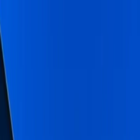
Dijital Doğrulama
+90(242) 844-3312
+90(541) 844-3312
M.Kocakaya Cad No:18/1 Kalkan Kaş/ANTALYA
Ana Sayfa
Kiralık Villalar
▾
Kısa Süreli Fırsatlar
Tüm Villalar
Bölgeler
▾
Kalkan
Kaş
Üzümlü
İslamlar
Sarıbelen
Yeşilköy
Fethiye
Patara
Hakkımızda