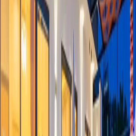
ve Villa Milid, size sadece bunu değil, aynı zamanda konforlu ve
lüks bir tatil deneyimi sunuyor. Villa Milid'in en büyük
avantajlarından biri, kendinize ait bir havuzun olmasıdır. Bu havuz,
dış dünyadan tamamen izole bir şekilde, sadece sizin ve
sevdiklerinizin kullanımına sunulmuş olup, muhafazakar tatilciler
için ideal bir seçenektir. Havuz başında güneşlenirken veya serin
suların içinde yüzüp dinlenirken, dış dünya ile bağlantınızı tamamen
kesebilirsiniz. Villa Milid, modern ve şık bir şekilde dekore
edilmiştir. Geniş ve konforlu yatak odaları, tam donanımlı bir mutfak
ve rahat bir oturma alanı ile siz ve sevdikleriniz için mükemmel bir
kaçış noktası sunuyor. Villa, lüks bir tatil deneyimi yaşamanız için
tüm detayların düşünüldüğü bir yerdir.Villa Milid, doğa severler için
ideal bir konumda yer almaktadır. Villanın çevresi, eşsiz bir manzara
ve huzurlu bir atmosfer sunan yeşil alanlarla çevrilidir. Sabahları kuş
cıvıltılarıyla uyanacak, gün boyunca doğanın güzelliklerini
keşfedecek ve geceleri yıldızlı gökyüzünün altında dinleneceksiniz.
Oda Bilgileri;
Salon :
Oturma grubu , sehpa , klima , uydu alıcısı , kablosuz
modem bulunmaktadır.
Mutfak :
Amerikan tarzı mutfağı bulunan villamızda ; bulaşık
makinası , buz dolabı , fırın , ocak , elektrikli su ısıtıcısı , tost
makinası , çatal & bıçak takımı , yemek takımı ve yemek masası