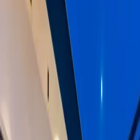
Minimum
3
gece
Rezerve Et
Hızlı İletişim
+90(242) 844-3312
+90(541) 844-3312
info@tatilvillasi.com.tr
Başlangıç Fiyatı
₺
6.000
/geceden
başlayan fiyatlarla
Resmi Belge
Kültür ve Turizm Bakanlığı
Belge No:
07-1874
Giriş - Çıkış Tarihi
Tarih aralığı seçin