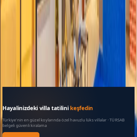
Resmi Belge
Kültür ve Turizm Bakanlığı
Belge No:
07-1874
Giriş - Çıkış Tarihi
Tarih aralığı seçin
Yetişkin Sayısı
Çocuk Sayısı
Rezerve Et
Hayalinizdeki villa tatilini
keşfedin
Türkiye'nin en güzel koylarında özel havuzlu lüks villalar · TÜRSAB
belgeli güvenli kiralama