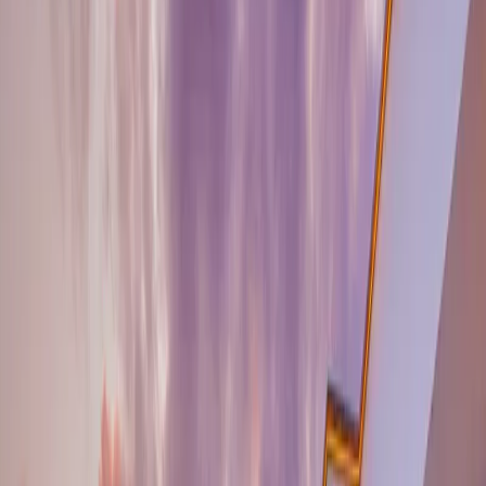
Tümünü Gör (
46
)
1
/
46
Başlangıç Fiyatı
₺
8.750
gecelik en düşük fiyat
başlayan fiyatlarla
Resmi Belge
Kültür ve Turizm Bakanlığı
Belge No:
07-10248
Giriş - Çıkış Tarihi
Tarih aralığı seçin
Yetişkin
Çocuk
Konaklama Kuralı