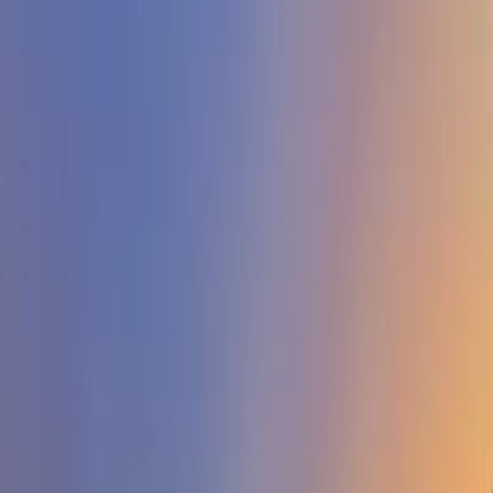
Tümünü Gör (
42
)
1
/
42
Başlangıç Fiyatı
₺
12.858
gecelik en düşük fiyat
başlayan fiyatlarla
Resmi Belge
Kültür ve Turizm Bakanlığı
Belge No:
07-11493
Giriş - Çıkış Tarihi
Tarih aralığı seçin
Yetişkin
Çocuk
Konaklama Kuralı