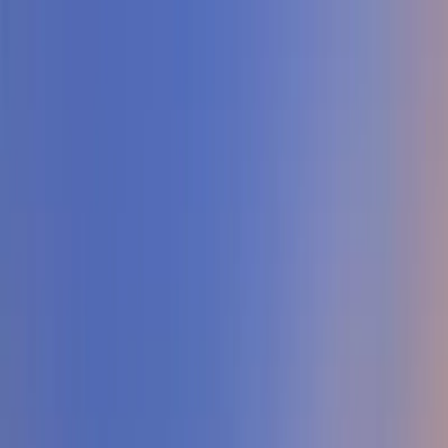
Dijital Doğrulama
+90(242) 844-3312
+90(541) 844-3312
M.Kocakaya Cad No:18/1 Kalkan Kaş/ANTALYA
Ana Sayfa
Kiralık Villalar
▾
Kısa Süreli Fırsatlar
Tüm Villalar
Bölgeler
▾
Kalkan
Kaş
Üzümlü
İslamlar
Sarıbelen
Yeşilköy
Fethiye
Patara
Hakkımızda