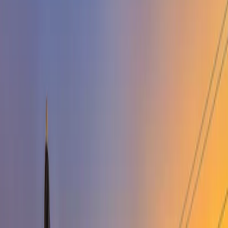
Minimum
5
gece
Rezerve Et
Hızlı İletişim
+90(242) 844-3312
+90(541) 844-3312
info@tatilvillasi.com.tr
Başlangıç Fiyatı
₺
12.858
/geceden
başlayan fiyatlarla
Resmi Belge
Kültür ve Turizm Bakanlığı
Belge No:
07-11493
Giriş - Çıkış Tarihi
Tarih aralığı seçin