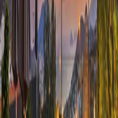
gecelik en düşük fiyat
başlayan fiyatlarla
Resmi Belge
Kültür ve Turizm Bakanlığı
Belge No:
07-11493
Giriş - Çıkış Tarihi
Tarih aralığı seçin
Yetişkin
Çocuk
Konaklama Kuralı
Minimum
5
gece
Rezerve Et