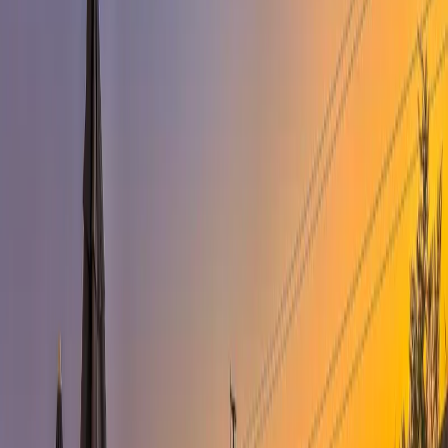
Yetişkin Sayısı
Çocuk Sayısı
Rezerve Et
AÇIKLAMA
ÖZELLİKLER
MESAFELER
FİYATLAR
TAKVİM
YORUMLAR
Villa Maidan F: Kalkan'da Deniz Manzaralı Lüks Tatil Villası
Villa Maidan F, Antalya’nın Kaş ilçesine bağlı Kalkan Kızıltaş
mevkiinde, muhteşem deniz manzarasıyla sizleri bekleyen bir lüks
tatil villasıdır. Üç yatak odasıyla altı kişiye kadar konaklama imkanı
sunan villamız, özenle dekore edilmiş şık iç mekanı ve konforlu
yaşam alanlarıyla keyifli bir tatil için idealdir. Tam donanımlı
mutfağımızda lezzetli yemekler hazırlayabilir, bahçemizde ya da
terasta açık hava keyfi yapabilirsiniz. Modern mimarisi ve estetik
dokunuşlarıyla dikkat çeken Villa Maidan F, Kalkan merkeze ve