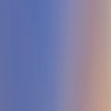
Üzümlü
İslamlar
Sarıbelen
Yeşilköy
Fethiye
Patara
Hakkımızda
Blog
İletişim
Hızlı Arama
Tarih Aralığı
Tarih aralığı seçiniz
Tüm Bölgelerde Ara
Bizi Ara
Villa Ara
Kalkan / Kızıltaş
Villa Maidan F
Favorilere Ekle