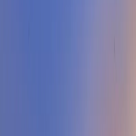
Blog
İletişim
Arama
Menü
Hayalinizdeki tatil
Keşfet
Ana Sayfa
Kiralık Villalar
Kısa Süreli Fırsatlar
Tüm Villalar
Bölgeler
Kalkan
Kaş