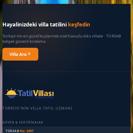
Rezerve Et
Hayalinizdeki villa tatilini
keşfedin
Türkiye'nin en güzel koylarında özel havuzlu lüks villalar · TÜRSAB
belgeli güvenli kiralama
Villa Ara
TÜRKIYE'NIN VILLA TATIL UZMANI
GÜVEN & SERTIFIKALAR
TÜRSAB
·
No: 2497