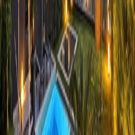
Hızlı İletişim
+90(242) 844-3312
+90(541) 844-3312
info@tatilvillasi.com.tr
Başlangıç Fiyatı
₺
12.858
/geceden
başlayan fiyatlarla
Resmi Belge
Kültür ve Turizm Bakanlığı
Belge No:
07-11493
Giriş - Çıkış Tarihi
Tarih aralığı seçin
Yetişkin Sayısı
Çocuk Sayısı