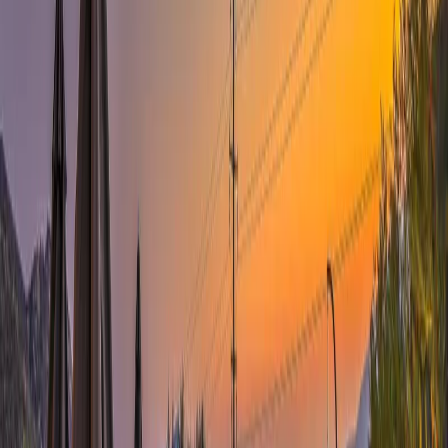
plaja yalnızca 1 km mesafede olup, rahat bir tatil geçirmeniz için her
türlü detaya sahiptir.
Oda Bilgileri;
Salon:
Lüks mobilyalar ile dizayn edilmiş villamızın salonunda;
oturma grubu, TV sehpa, klima, uydu alıcısı ve Wİ-Fİ
bulunmaktadır. Havuz terasına çıkış yapılabilmektedir.
Mutfak:
Amerikan tarzı dizayn edilmiş mutfakta; buzdolabı, fırın,
ocak, mikrodalga, bulaşık makinası, elektrikli su ısıtıcısı, yemek
takımı, kahve makinası, yemek masası vb. gerekli tüm mutfak
ekipmanları bulunmaktadır.
Bahçe & Havuz Terası:
Bahçe oturma grubu, şezlong, şemsiye,
barbekü ve salıncak bulunmaktadır.
Yatak Odaları;
1. Yatak Odası:
1 Adet çift kişilik yatak, komodin, makyaj masası,
elbise dolabı, klima, banyo & tuvalet ve balkon bulunmaktadır.
2. Yatak Odası:
1 Adet çift kişilik yatak, komodin, makyaj masası,
elbise dolabı, klima, balkon ve banyo & tuvalet bulunmaktadır.
3. Yatak Odası:
1 Adet çift kişilik yatak, komodin, makyaj masası,
elbise dolabı, klima, balkon ve banyo & tuvalet bulunmaktadır.
Başlangıç Fiyatı
₺
12.858