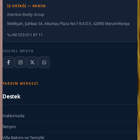
İŞ ORTAĞI — KONYA
İnterkon Realty Group
Melikşah, Şahbaz Sk. Altuntaş Plaza No:7 K:4 D:5, 42090 Meram/Konya
+90 553 011 87 11
SOSYAL MEDYA
YARDIM MERKEZI
Destek
Hakkımızda
İletişim
Villa Bakımı ve Temizlik