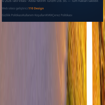
©
2026
Tatil Villası · Adda Yatirim Turizm Ltd. Sti. — Tüm hakları saklıdır.
Web sitesi geliştirici:
110 Design
Gizlilik Politikası
Kullanım Koşulları
KVKK
Çerez Politikası
Favoriler
İletişim
Ara