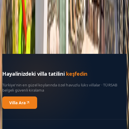
Belge No:
07-8913
Giriş - Çıkış Tarihi
Tarih aralığı seçin
Yetişkin Sayısı
Çocuk Sayısı
Rezerve Et
Hayalinizdeki villa tatilini
keşfedin
Türkiye'nin en güzel koylarında özel havuzlu lüks villalar · TÜRSAB
belgeli güvenli kiralama
Villa Ara