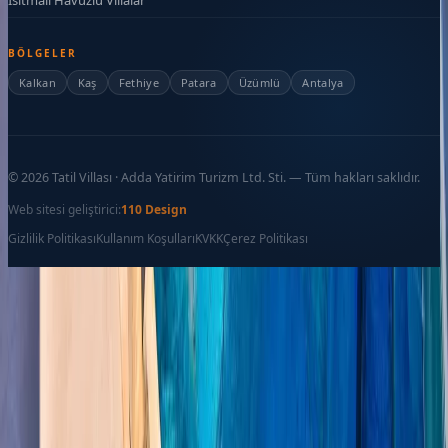
BÖLGELER
Kalkan
Kaş
Fethiye
Patara
Üzümlü
Antalya
©
2026
Tatil Villası · Adda Yatirim Turizm Ltd. Sti. — Tüm hakları saklıdır.
Web sitesi geliştirici:
110 Design
Gizlilik Politikası
Kullanım Koşulları
KVKK
Çerez Politikası
Favoriler
İletişim
Ara