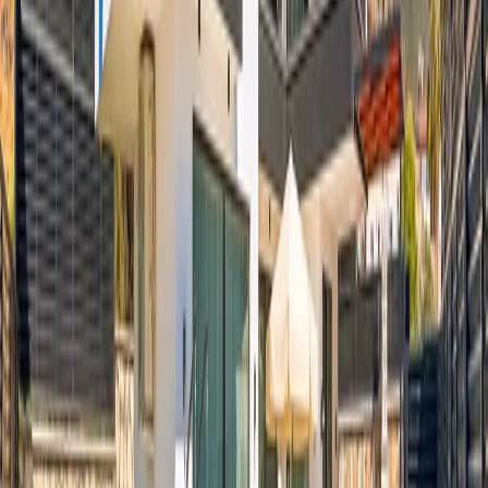
Yatak Odaları:
1.Yatak Odası:
1 adet çift kişilik yatak, elbise dolabı, makyaj
masası, jakuzi, komodin ve banyo bulunmaktadır
2.Yatak Odası:
2 adet çift kişilik yatak, elbise dolabı, makyaj
masası, jakuzi, komodin ve banyo bulunmaktadır
Başlangıç Fiyatı
₺
5.710
gecelik en düşük fiyat
başlayan fiyatlarla
Resmi Belge
Kültür ve Turizm Bakanlığı
Belge No:
07-8913
Giriş - Çıkış Tarihi
Tarih aralığı seçin
Yetişkin
Çocuk