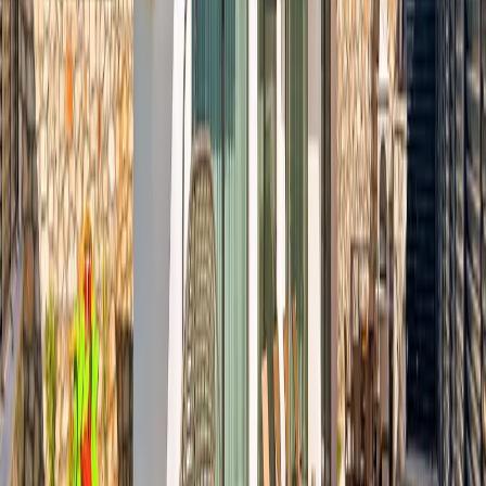
Konaklama Kuralı
Minimum
4
gece
Rezerve Et
Hızlı İletişim
+90(242) 844-3312
+90(541) 844-3312
info@tatilvillasi.com.tr
Başlangıç Fiyatı
₺
5.710
/geceden
başlayan fiyatlarla
Resmi Belge
Kültür ve Turizm Bakanlığı