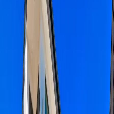
Tümünü Gör (
28
)
1
/
28
Başlangıç Fiyatı
₺
5.710
gecelik en düşük fiyat
başlayan fiyatlarla
Resmi Belge
Kültür ve Turizm Bakanlığı
Belge No:
07-8913
Giriş - Çıkış Tarihi
Tarih aralığı seçin
Yetişkin
Çocuk
Konaklama Kuralı