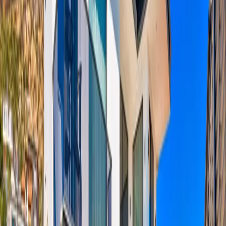
Yetişkin Sayısı
Çocuk Sayısı
Rezerve Et
AÇIKLAMA
ÖZELLİKLER
MESAFELER
FİYATLAR
TAKVİM
YORUMLAR
Villa Liva Duo: Çift Jakuzili Saunalı Modern Tatil Villası
Villa Liva Duo, Kalkan Yeşilköy mevkiinde konumlanan doğanın
huzur veren atmosferinde unutulmaz bir tatil deneyimi yaşamak
isteyen misafirler için tasarlanan bu 4 kişilik tatil villası, konforu ve
lüks detayları bir arada sunmaktadır. Eşsiz doğa manzarasına sahip
villa, sakin ve huzurlu bir ortamda dinlenmek isteyen aileler ve
arkadaş grupları için ideal bir seçenektir.
Modern mimarisi ve şık dekorasyonu ile dikkat çeken villada, günün