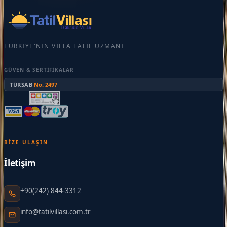
TÜRKIYE'NIN VILLA TATIL UZMANI
GÜVEN & SERTIFIKALAR
TÜRSAB
·
No: 2497
BIZE ULAŞIN
İletişim
+90(242) 844-3312
info@tatilvillasi.com.tr