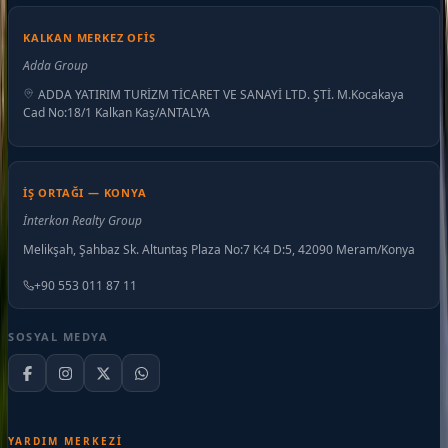
KALKAN MERKEZ OFIS
Adda Group
ADDA YATIRIM TURİZM TİCARET VE SANAYİ LTD. ŞTİ. M.Kocakaya
Cad No:18/1 Kalkan Kaş/ANTALYA
İŞ ORTAĞI — KONYA
İnterkon Realty Group
Melikşah, Şahbaz Sk. Altuntaş Plaza No:7 K:4 D:5, 42090 Meram/Konya
+90 553 011 87 11
SOSYAL MEDYA
YARDIM MERKEZI