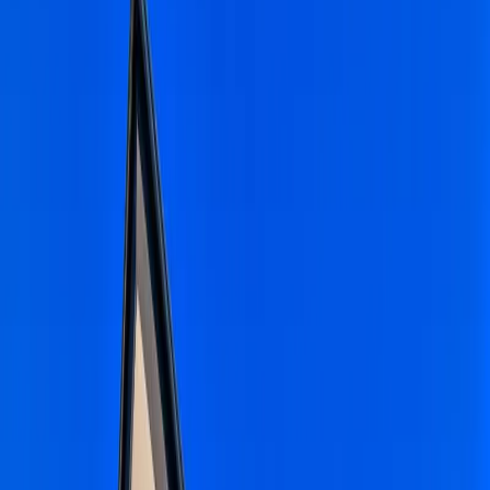
Blog
İletişim
Arama
Menü
Hayalinizdeki tatil
Keşfet
Ana Sayfa
Kiralık Villalar
Kısa Süreli Fırsatlar
Tüm Villalar
Bölgeler
Kalkan
Kaş