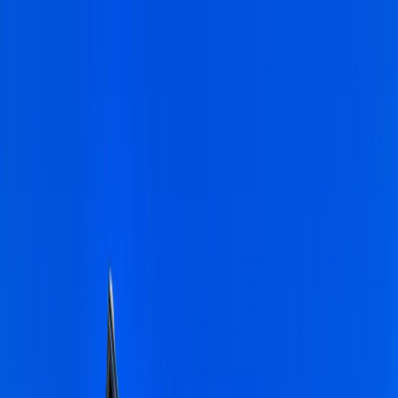
Dijital Doğrulama
+90(242) 844-3312
+90(541) 844-3312
M.Kocakaya Cad No:18/1 Kalkan Kaş/ANTALYA
Ana Sayfa
Kiralık Villalar
▾
Kısa Süreli Fırsatlar
Tüm Villalar
Bölgeler
▾
Kalkan
Kaş
Üzümlü
İslamlar
Sarıbelen
Yeşilköy
Fethiye
Patara
Hakkımızda