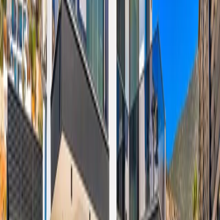
yorgunluğunu atabileceğiniz çift jakuzi ve rahatlatıcı bir sauna
bulunmaktadır. Geniş ve ferah yaşam alanları sayesinde konforlu bir
konaklama sunan villa, özel havuzu ve doğayla iç içe bahçe alanıyla
misafirlerine keyifli anlar yaşatır.
Tam donanımlı mutfağı, konforlu yatak odaları ve modern
ekipmanlarıyla evinizin rahatlığını tatilde de hissetmenizi sağlayan
bu özel villa, şehir gürültüsünden uzaklaşarak doğanın tadını
çıkarmak isteyenler için mükemmel bir tercihtir.
Kalkan, Kaş ve çevresindeki doğal güzelliklere kolay ulaşım imkânı
sunan villa, hem dinlenmek hem de bölgenin eşsiz koylarını ve tarihi
noktalarını keşfetmek isteyen misafirler için avantajlı bir konuma
sahiptir.
Oda Bilgileri;
Mutfak:
Modern Amerikan mutfakta buz dolabı, bulaşık makinası,
4lü ocak, fırın, mikrodalga fırın, ekmek kızartma makinesi , kettle,4
kişilik yemek masası, yemek takımları, çatal ve bıçak takımları,
tencere ve tava takımları, bardaklar bulunmaktadır.
Salon:
Salonumuzda oturma grubu, LCD TV, klima, sehpa
bulunmaktadır.
Havuz & Bahçe :
Havuz terası korunaklı olup dışarıdan
gözükmemektedir. Villamızın havuz terasında şezlong, şemsiye,
barbekü ve oturma grubu bulunmaktadır.