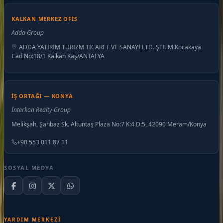
KALKAN MERKEZ OFIS
Adda Group
ADDA YATIRIM TURİZM TİCARET VE SANAYİ LTD. ŞTİ. M.Kocakaya
Cad No:18/1 Kalkan Kaş/ANTALYA
İŞ ORTAĞI — KONYA
İnterkon Realty Group
Melikşah, Şahbaz Sk. Altuntaş Plaza No:7 K:4 D:5, 42090 Meram/Konya
+90 553 011 87 11
SOSYAL MEDYA
YARDIM MERKEZI