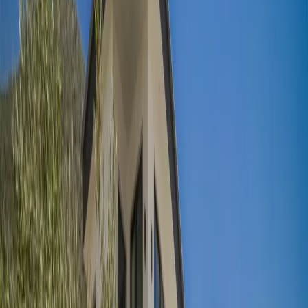
Tümünü Gör (
27
)
1
/
27
Başlangıç Fiyatı
₺
5.710
gecelik en düşük fiyat
başlayan fiyatlarla
Resmi Belge
Kültür ve Turizm Bakanlığı
Belge No:
07-8914
Giriş - Çıkış Tarihi
Tarih aralığı seçin
Yetişkin
Çocuk
Konaklama Kuralı