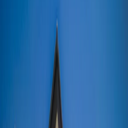
Blog
İletişim
Arama
Menü
Hayalinizdeki tatil
Keşfet
Ana Sayfa
Kiralık Villalar
Kısa Süreli Fırsatlar
Tüm Villalar
Bölgeler
Kalkan
Kaş