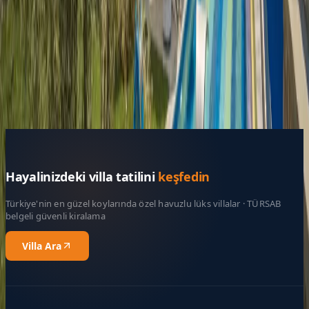
Belge No:
07-8914
Giriş - Çıkış Tarihi
Tarih aralığı seçin
Yetişkin Sayısı
Çocuk Sayısı
Rezerve Et
Hayalinizdeki villa tatilini
keşfedin
Türkiye'nin en güzel koylarında özel havuzlu lüks villalar · TÜRSAB
belgeli güvenli kiralama
Villa Ara