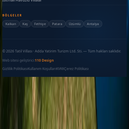
BÖLGELER
Kalkan
Kaş
Fethiye
Patara
Üzümlü
Antalya
©
2026
Tatil Villası · Adda Yatirim Turizm Ltd. Sti. — Tüm hakları saklıdır.
Web sitesi geliştirici:
110 Design
Gizlilik Politikası
Kullanım Koşulları
KVKK
Çerez Politikası
Favoriler
İletişim
Ara