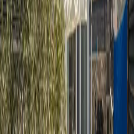
Yatak Odaları:
1.Yatak Odası:
1 adet çift kişilik yatak, elbise dolabı, makyaj
masası, jakuzi, komodin ve banyo bulunmaktadır
2.Yatak Odası:
2 adet çift kişilik yatak, elbise dolabı, makyaj
masası, jakuzi, komodin ve banyo bulunmaktadır
Başlangıç Fiyatı
₺
5.710
gecelik en düşük fiyat
başlayan fiyatlarla
Resmi Belge
Kültür ve Turizm Bakanlığı
Belge No:
07-8914
Giriş - Çıkış Tarihi
Tarih aralığı seçin
Yetişkin
Çocuk