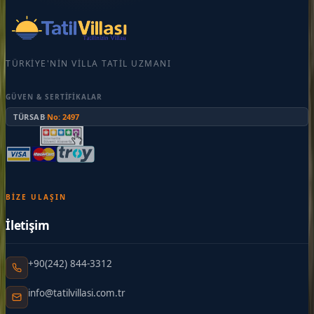
TÜRKIYE'NIN VILLA TATIL UZMANI
GÜVEN & SERTIFIKALAR
TÜRSAB
·
No: 2497
BIZE ULAŞIN
İletişim
+90(242) 844-3312
info@tatilvillasi.com.tr