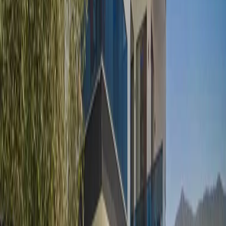
Yetişkin Sayısı
Çocuk Sayısı
Rezerve Et
AÇIKLAMA
ÖZELLİKLER
MESAFELER
FİYATLAR
TAKVİM
YORUMLAR
Villa Liva: Çift Jakuzili Saunalı Modern Tatil Villası
Villa Liva, Kalkan Yeşilköy mevkiinde konumlanan doğanın huzur
veren atmosferinde unutulmaz bir tatil deneyimi yaşamak isteyen
misafirler için tasarlanan bu 4 kişilik tatil villası, konforu ve lüks
detayları bir arada sunmaktadır. Eşsiz doğa manzarasına sahip villa,
sakin ve huzurlu bir ortamda dinlenmek isteyen aileler ve arkadaş
grupları için ideal bir seçenektir.
Modern mimarisi ve şık dekorasyonu ile dikkat çeken villada, günün