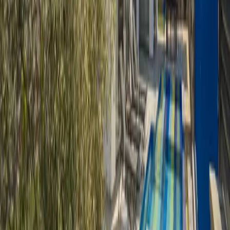
Konaklama Kuralı
Minimum
4
gece
Rezerve Et
Hızlı İletişim
+90(242) 844-3312
+90(541) 844-3312
info@tatilvillasi.com.tr
Başlangıç Fiyatı
₺
5.710
/geceden
başlayan fiyatlarla
Resmi Belge
Kültür ve Turizm Bakanlığı