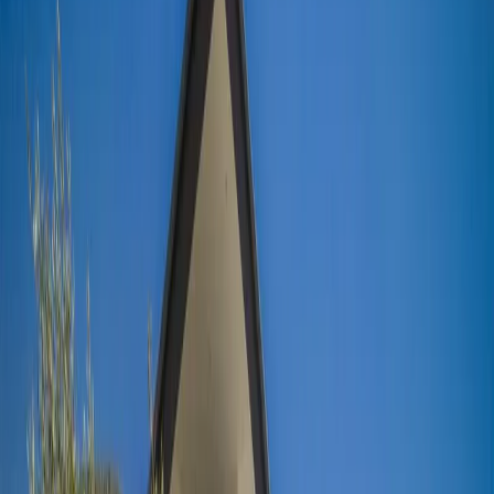
Üzümlü
İslamlar
Sarıbelen
Yeşilköy
Fethiye
Patara
Hakkımızda
Blog
İletişim
Hızlı Arama
Tarih Aralığı
Tarih aralığı seçiniz
Tüm Bölgelerde Ara
Bizi Ara
Villa Ara
Kalkan / Yeşilköy
Villa Liva
Favorilere Ekle