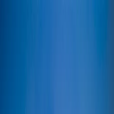
Dijital Doğrulama
+90(242) 844-3312
+90(541) 844-3312
M.Kocakaya Cad No:18/1 Kalkan Kaş/ANTALYA
Ana Sayfa
Kiralık Villalar
▾
Kısa Süreli Fırsatlar
Tüm Villalar
Bölgeler
▾
Kalkan
Kaş
Üzümlü
İslamlar
Sarıbelen
Yeşilköy
Fethiye
Patara
Hakkımızda