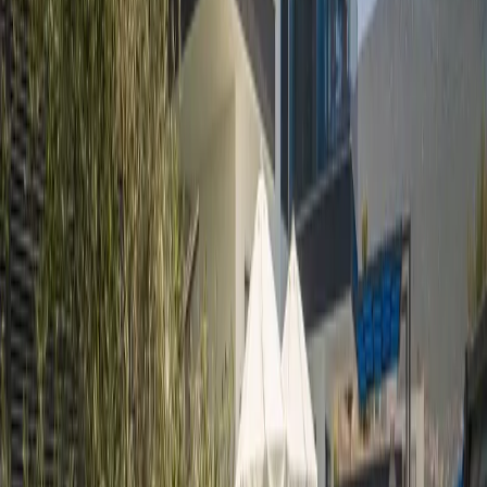
yorgunluğunu atabileceğiniz çift jakuzi ve rahatlatıcı bir sauna
bulunmaktadır. Geniş ve ferah yaşam alanları sayesinde konforlu bir
konaklama sunan villa, özel havuzu ve doğayla iç içe bahçe alanıyla
misafirlerine keyifli anlar yaşatır.
Tam donanımlı mutfağı, konforlu yatak odaları ve modern
ekipmanlarıyla evinizin rahatlığını tatilde de hissetmenizi sağlayan
bu özel villa, şehir gürültüsünden uzaklaşarak doğanın tadını
çıkarmak isteyenler için mükemmel bir tercihtir.
Kalkan, Kaş ve çevresindeki doğal güzelliklere kolay ulaşım imkânı
sunan villa, hem dinlenmek hem de bölgenin eşsiz koylarını ve tarihi
noktalarını keşfetmek isteyen misafirler için avantajlı bir konuma
sahiptir.
Oda Bilgileri;
Mutfak:
Modern Amerikan mutfakta buz dolabı, bulaşık makinası,
4lü ocak, fırın, mikrodalga fırın, ekmek kızartma makinesi , kettle,4
kişilik yemek masası, yemek takımları, çatal ve bıçak takımları,
tencere ve tava takımları, bardaklar bulunmaktadır.
Salon:
Salonumuzda oturma grubu, LCD TV, klima, sehpa
bulunmaktadır.
Havuz & Bahçe :
Havuz terası korunaklı olup dışarıdan
gözükmemektedir. Villamızın havuz terasında şezlong, şemsiye,
barbekü ve oturma grubu bulunmaktadır.