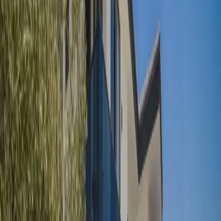
Minimum
4
gece
Rezerve Et
Hızlı İletişim
+90(242) 844-3312
+90(541) 844-3312
info@tatilvillasi.com.tr
Başlangıç Fiyatı
₺
5.710
/geceden
başlayan fiyatlarla
Resmi Belge
Kültür ve Turizm Bakanlığı
Belge No:
07-8914
Giriş - Çıkış Tarihi
Tarih aralığı seçin