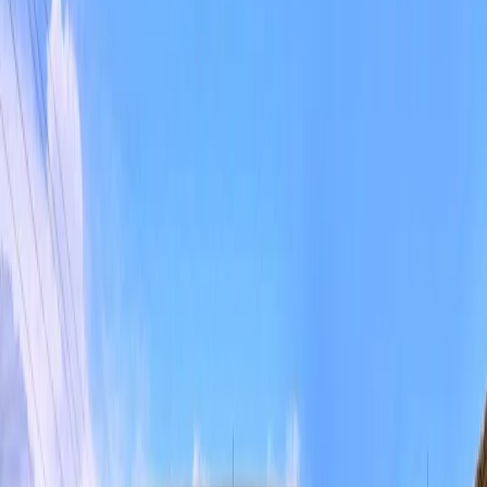
Tümünü Gör (
28
)
1
/
28
Başlangıç Fiyatı
₺
6.000
gecelik en düşük fiyat
başlayan fiyatlarla
Resmi Belge
Kültür ve Turizm Bakanlığı
Belge No:
07-10691
Giriş - Çıkış Tarihi
Tarih aralığı seçin
Yetişkin
Çocuk
Konaklama Kuralı