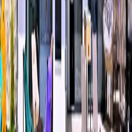
Rezerve Et
Hızlı İletişim
+90(242) 844-3312
+90(541) 844-3312
info@tatilvillasi.com.tr
Başlangıç Fiyatı
₺
6.000
/geceden
başlayan fiyatlarla
Resmi Belge
Kültür ve Turizm Bakanlığı
Belge No:
07-10691
Giriş - Çıkış Tarihi
Tarih aralığı seçin
Yetişkin Sayısı
Çocuk Sayısı