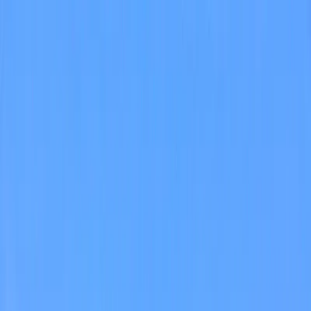
Dijital Doğrulama
+90(242) 844-3312
+90(541) 844-3312
M.Kocakaya Cad No:18/1 Kalkan Kaş/ANTALYA
Ana Sayfa
Kiralık Villalar
▾
Kısa Süreli Fırsatlar
Tüm Villalar
Bölgeler
▾
Kalkan
Kaş
Üzümlü
İslamlar
Sarıbelen
Yeşilköy
Fethiye
Patara
Hakkımızda