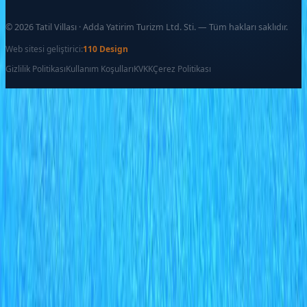
©
2026
Tatil Villası · Adda Yatirim Turizm Ltd. Sti. — Tüm hakları saklıdır.
Web sitesi geliştirici:
110 Design
Gizlilik Politikası
Kullanım Koşulları
KVKK
Çerez Politikası
Favoriler
İletişim
Ara