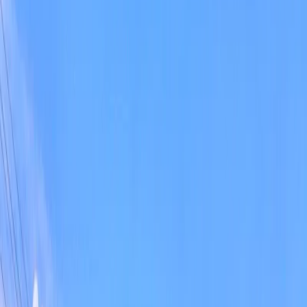
Üzümlü
İslamlar
Sarıbelen
Yeşilköy
Fethiye
Patara
Hakkımızda
Blog
İletişim
Hızlı Arama
Tarih Aralığı
Tarih aralığı seçiniz
Tüm Bölgelerde Ara
Bizi Ara
Villa Ara
Kalkan / Çavdır
Villa Karatepe 2
Favorilere Ekle