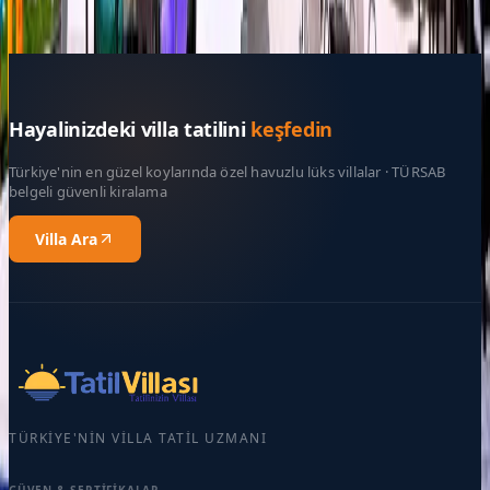
Rezerve Et
Hayalinizdeki villa tatilini
keşfedin
Türkiye'nin en güzel koylarında özel havuzlu lüks villalar · TÜRSAB
belgeli güvenli kiralama
Villa Ara
TÜRKIYE'NIN VILLA TATIL UZMANI
GÜVEN & SERTIFIKALAR