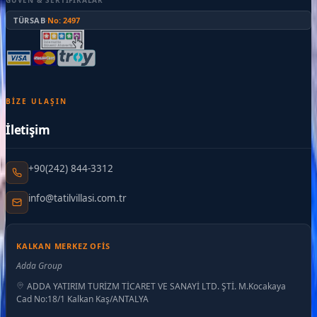
TÜRSAB
·
No: 2497
BIZE ULAŞIN
İletişim
+90(242) 844-3312
info@tatilvillasi.com.tr
KALKAN MERKEZ OFIS
Adda Group
ADDA YATIRIM TURİZM TİCARET VE SANAYİ LTD. ŞTİ. M.Kocakaya
Cad No:18/1 Kalkan Kaş/ANTALYA