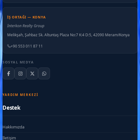
İŞ ORTAĞI — KONYA
İnterkon Realty Group
Melikşah, Şahbaz Sk. Altuntaş Plaza No:7 K:4 D:5, 42090 Meram/Konya
+90 553 011 87 11
SOSYAL MEDYA
YARDIM MERKEZI
Destek
Hakkımızda
İletişim