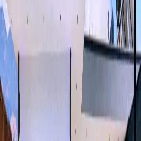
Yetişkin Sayısı
Çocuk Sayısı
Rezerve Et
AÇIKLAMA
ÖZELLİKLER
MESAFELER
FİYATLAR
TAKVİM
YORUMLAR
Villa Karatepe 2: Jakuzili Doğa Manzaralı Kiralık Tatil Villası
Villa Karatepe 2, Kalkan Çaydır mevkiinde konumlanan gözlerden
uzak ve huzurlu bir tatil arayan misafirler için özel olarak
tasarlanmıştır. 4 kişi konaklama kapasitesine sahip olan villamız,
muhafazakar aileler ve balayı çiftleri için ideal bir tatil imkânı
sunmaktadır. Modern ve konforlu bir şekilde dekore edilen
villamızda 2 yatak odası, ferah bir salon, tam donanımlı mutfak ve
ihtiyaç duyabileceğiniz tüm temel ekipmanlar bulunmaktadır.
Korunaklı yapıya sahip özel yüzme havuzu ve güneşlenme alanı