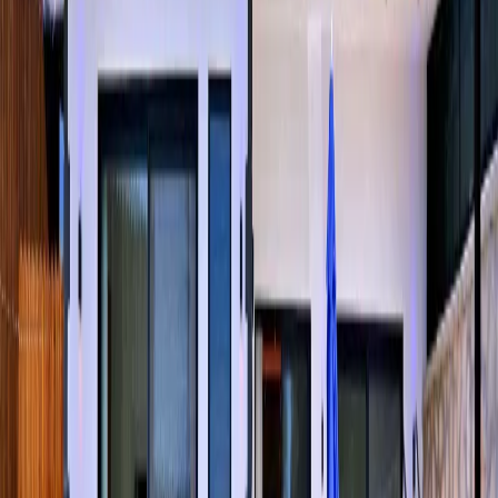
sayesinde tatiliniz boyunca mahremiyetinizi koruyarak keyifli vakit
geçirebilirsiniz. Doğa ile iç içe konumu sayesinde şehir
gürültüsünden uzak bir atmosfer sunan villamız, aynı zamanda tenis
langırt ve çocuklara özel oyun alanı ile siz müşterilerimizin tatiliniz
boyunca eğlenceli vakit geçirmesine olanak sağlamaktadır.
Oda Bilgileri;
Mutfak:
Amerikan mutfağımızda; buzdolabı, bulaşık makinesi,
çamaşır makinesi, fırın, çatal & bıçak takımı, yemek takımı, tencere
ve tava takımı, kettle vb. mutfak ekipmanları bulunmaktadır.
Salon:
Salonumuzda oturma grubu, klima, televizyon, sehpa, uydu
alıcı bulunmaktadır. aynı zamanda salonumuzdan Havuz terasına
çıkışımız mevcuttur.
Havuz & Bahçe:
Havuz terasında güneşlenme terası, duş, özel
yüzme havuzu, şezlonglar, güneş şemsiyeleri, masa tenisi, langırt,
çocuklara özel oyun alanı, bahçe yemek masası & sandalyeler,
pergola ve barbekü bulunmaktadır.
Yatak Odaları;
1.Yatak Odası:
1 adet çift kişilik yatak, klima, komodin, makyaj
masası, elbise dolabı, jakuzi, banyo ve tuvalet bulunmaktadır.
2.Yatak Odası:
2 adet tek kişilik yatak, klima, komodin, makyaj
masası, elbise dolabı, banyo ve tuvalet bulunmaktadır.