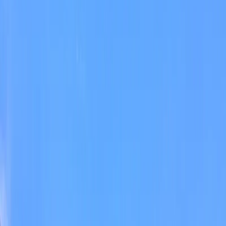
Blog
İletişim
Arama
Menü
Hayalinizdeki tatil
Keşfet
Ana Sayfa
Kiralık Villalar
Kısa Süreli Fırsatlar
Tüm Villalar
Bölgeler
Kalkan
Kaş