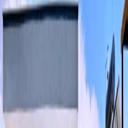
Minimum
4
gece
Rezerve Et
Hızlı İletişim
+90(242) 844-3312
+90(541) 844-3312
info@tatilvillasi.com.tr
Başlangıç Fiyatı
₺
6.000
/geceden
başlayan fiyatlarla
Resmi Belge
Kültür ve Turizm Bakanlığı
Belge No:
07-10691
Giriş - Çıkış Tarihi
Tarih aralığı seçin