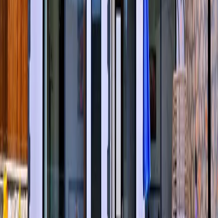
Başlangıç Fiyatı
₺
6.000
gecelik en düşük fiyat
başlayan fiyatlarla
Resmi Belge
Kültür ve Turizm Bakanlığı
Belge No:
07-10691
Giriş - Çıkış Tarihi
Tarih aralığı seçin
Yetişkin
Çocuk
Konaklama Kuralı
Minimum
4
gece