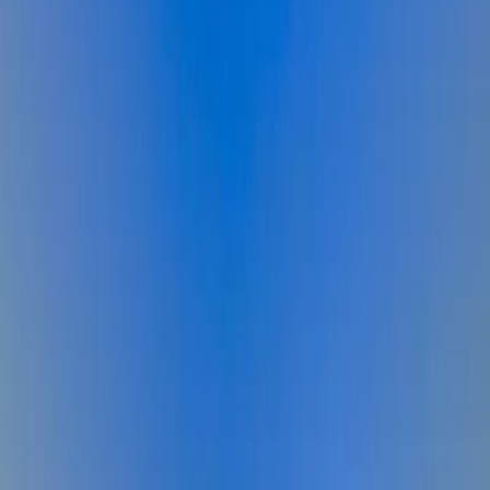
Üzümlü
İslamlar
Sarıbelen
Yeşilköy
Fethiye
Patara
Hakkımızda
Blog
İletişim
Hızlı Arama
Tarih Aralığı
Tarih aralığı seçiniz
Tüm Bölgelerde Ara
Bizi Ara
Villa Ara
Kalkan / Patara
Villa Flower Blue
Favorilere Ekle