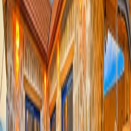
Yetişkin Sayısı
Çocuk Sayısı
Rezerve Et
AÇIKLAMA
ÖZELLİKLER
MESAFELER
FİYATLAR
TAKVİM
YORUMLAR
Villa Flower Blue: Çift Jakuzili Tatil Villası
Villa Flower Blue, Kalkan Patara mevkiinde konumlanan doğayla iç
içe konumda yer alan 4 kişilik korunaklı havuzlu villa, gözlerden
uzak ve huzurlu bir tatil geçirmek isteyen misafirler için özel olarak
tasarlanmıştır. Özellikle muhafazakâr aileler ve balayı çiftleri
tarafından tercih edilen villa, korunaklı havuz alanı sayesinde
maksimum mahremiyet sunmaktadır.
Modern ve konforlu bir mimariye sahip olan villada 2 yatak odası,