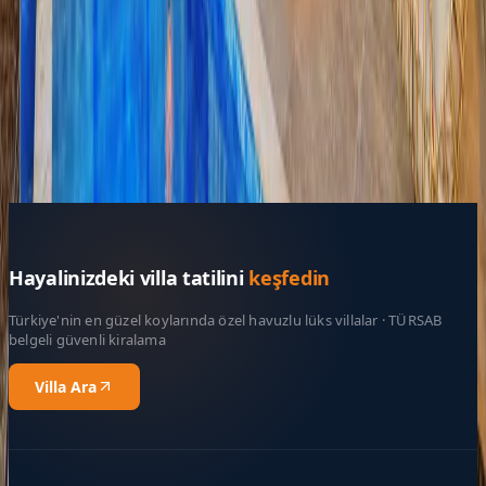
Belge No:
07-2256
Giriş - Çıkış Tarihi
Tarih aralığı seçin
Yetişkin Sayısı
Çocuk Sayısı
Rezerve Et
Hayalinizdeki villa tatilini
keşfedin
Türkiye'nin en güzel koylarında özel havuzlu lüks villalar · TÜRSAB
belgeli güvenli kiralama
Villa Ara