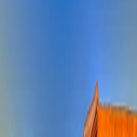
Tümünü Gör (
31
)
1
/
31
Başlangıç Fiyatı
₺
6.430
gecelik en düşük fiyat
başlayan fiyatlarla
Resmi Belge
Kültür ve Turizm Bakanlığı
Belge No:
07-2256
Giriş - Çıkış Tarihi
Tarih aralığı seçin
Yetişkin
Çocuk
Konaklama Kuralı