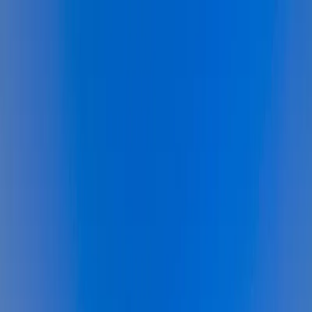
Dijital Doğrulama
+90(242) 844-3312
+90(541) 844-3312
M.Kocakaya Cad No:18/1 Kalkan Kaş/ANTALYA
Ana Sayfa
Kiralık Villalar
▾
Kısa Süreli Fırsatlar
Tüm Villalar
Bölgeler
▾
Kalkan
Kaş
Üzümlü
İslamlar
Sarıbelen
Yeşilköy
Fethiye
Patara
Hakkımızda