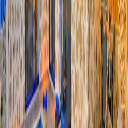
Yatak Odaları;
1. Yatak Odası :
1 adet çift kişilik yatak, klima, jakuzi, komodin,
elbise dolabı, makyaj masası, banyo ve lavabo bulunmaktadır.
2. Yatak Odası :
2 adet tek kişilik yatak, klima, komodin, jakuzi,
elbise dolabı, makyaj masası, banyo ve lavabo bulunmaktadır.
Başlangıç Fiyatı
₺
6.430
gecelik en düşük fiyat
başlayan fiyatlarla
Resmi Belge
Kültür ve Turizm Bakanlığı
Belge No:
07-2256
Giriş - Çıkış Tarihi
Tarih aralığı seçin
Yetişkin
Çocuk