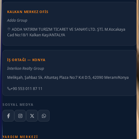
KALKAN MERKEZ OFIS
Adda Group
ADDA YATIRIM TURİZM TİCARET VE SANAYİ LTD. ŞTİ. M.Kocakaya
Cad No:18/1 Kalkan Kaş/ANTALYA
İŞ ORTAĞI — KONYA
İnterkon Realty Group
Melikşah, Şahbaz Sk. Altuntaş Plaza No:7 K:4 D:5, 42090 Meram/Konya
+90 553 011 87 11
SOSYAL MEDYA
YARDIM MERKEZI