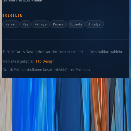
BÖLGELER
Kalkan
Kaş
Fethiye
Patara
Üzümlü
Antalya
©
2026
Tatil Villası · Adda Yatirim Turizm Ltd. Sti. — Tüm hakları saklıdır.
Web sitesi geliştirici:
110 Design
Gizlilik Politikası
Kullanım Koşulları
KVKK
Çerez Politikası
Favoriler
İletişim
Ara