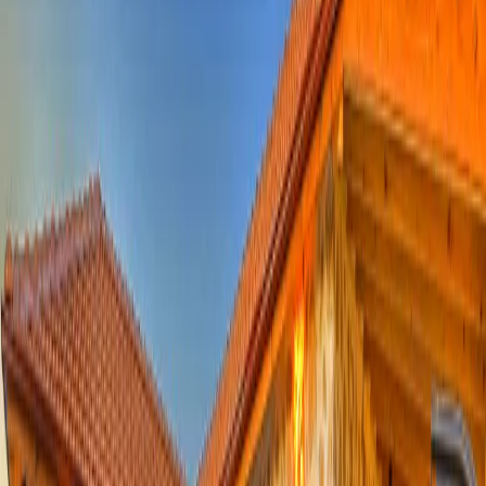
Minimum
3
gece
Rezerve Et
Hızlı İletişim
+90(242) 844-3312
+90(541) 844-3312
info@tatilvillasi.com.tr
Başlangıç Fiyatı
₺
6.430
/geceden
başlayan fiyatlarla
Resmi Belge
Kültür ve Turizm Bakanlığı
Belge No:
07-2256
Giriş - Çıkış Tarihi
Tarih aralığı seçin