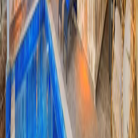
Konaklama Kuralı
Minimum
3
gece
Rezerve Et
Hızlı İletişim
+90(242) 844-3312
+90(541) 844-3312
info@tatilvillasi.com.tr
Başlangıç Fiyatı
₺
6.430
/geceden
başlayan fiyatlarla
Resmi Belge
Kültür ve Turizm Bakanlığı