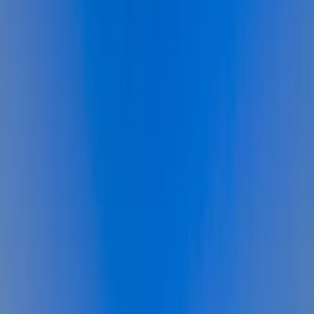
Blog
İletişim
Arama
Menü
Hayalinizdeki tatil
Keşfet
Ana Sayfa
Kiralık Villalar
Kısa Süreli Fırsatlar
Tüm Villalar
Bölgeler
Kalkan
Kaş