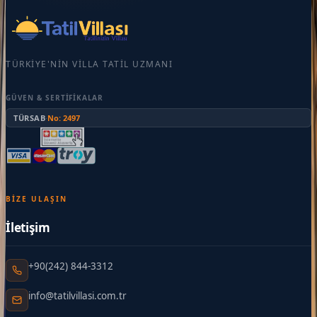
TÜRKIYE'NIN VILLA TATIL UZMANI
GÜVEN & SERTIFIKALAR
TÜRSAB
·
No: 2497
BIZE ULAŞIN
İletişim
+90(242) 844-3312
info@tatilvillasi.com.tr