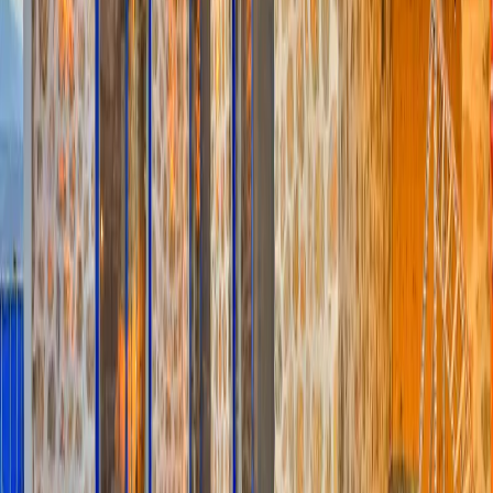
geniş salon, tam donanımlı mutfak ve ferah yaşam alanları
bulunmaktadır. Özel yüzme havuzu dışarıdan görünmeyecek şekilde
korunaklı olarak tasarlanmış olup, tatiliniz boyunca rahat ve özgür
bir kullanım imkânı sağlar.
Geniş bahçesi ve güneşlenme alanlarıyla dikkat çeken villa, günün
yorgunluğunu atabileceğiniz sakin bir atmosfer sunar. Şehrin
kalabalığından uzak, doğa manzarası eşliğinde keyifli vakit
geçirebilir, aileniz ve sevdiklerinizle unutulmaz anılar
biriktirebilirsiniz.
4 kişilik korunaklı villa seçeneği, hem konforlu hem de güvenli bir
tatil arayan misafirler için ideal bir tercihtir. Özel havuzlu yapısı,
huzurlu konumu ve modern donanımlarıyla yılın her döneminde
keyifli bir villa tatili deneyimi sunmaktadır. Tatilinizi ayrıcalıklı hale
getirecek bu özel villada, mahremiyet ve konforu bir arada
yaşayabilirsiniz.
Oda Bilgileri;
Mutfak & Salon :
Amerikan mutfağımızda; buzdolabı, bulaşık
makinesi, fırın, çatal & bıçak takımı, yemek takımı, kettle vb. mutfak
ekipmanları bulunmaktadır.
Havuz & Bahçe:
Havuz terasında güneşlenme terası, özel yüzme
havuzu, şezlonglar, güneş şemsiyeleri, bahçe yemek masası &
sandalyeler ve barbekü bulunmaktadır.