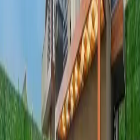
anılar biriktirmek için ideal bir ortam sunar. Aileler ve arkadaş
grupları için uygun olan bu villa, hem dinlenmek hem de eğlenceyi
bir arada yaşamak isteyenler için mükemmel bir tercihtir.
Oda Bilgileri;
Salon:
Şık mobilyalar ile dizayn edilmiş salonda; Oturma grubu, tv,
sehpa, klima, uydu alıcısı ve modem bulunmaktadır.
Mutfak:
Amerikan tarzı mutfağı bulunan villamızda; Buzdolabı,
fırın, ocak, su ısıtıcı, çamaşır makinesi, bulaşık makinesi,
mikrodalga, yemek masası, yemek takımı, çatal & bıçak takımı
bulunmaktadır .
Bahçe:
Özel havuz, şezlong, şemsiye, barbekü, yemek masası ve
oturma grubu bulunmaktadır
Yatak Odaları;
1. Yatak Odası:
1 Adet çift kişilik yatak, komodin, elbise dolabı,
makyaj masası, klima ve banyo & tuvalet, balkon bulunmaktadır .
2. Yatak Odası:
1 Adet çift kişilik yatak, komodin, elbise dolabı,
makyaj masası, klima ve banyo & tuvalet, balkon bulunmaktadır .
3. Yatak Odası: 1
Adet çift kişilik yatak, komodin, elbise dolabı,
makyaj masası, klima ve banyo & tuvalet, balkon bulunmaktadır .
4. Yatak Odası:
1 Adet çift kişilik yatak, komodin, elbise dolabı,
makyaj masası, klima ve banyo & tuvalet, balkon bulunmaktadı
r .
NOT: Villamızın havuzuna entegre jakuzi sistemi