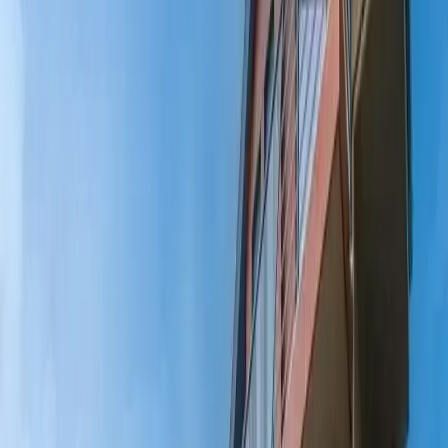
Üzümlü
İslamlar
Sarıbelen
Yeşilköy
Fethiye
Patara
Hakkımızda
Blog
İletişim
Hızlı Arama
Tarih Aralığı
Tarih aralığı seçiniz
Tüm Bölgelerde Ara
Bizi Ara
Villa Ara
Fethiye / Ovacık
Villa Elif Fethiye
Favorilere Ekle