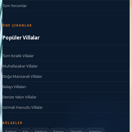
Tüm Yorumlar
ÖNE ÇIKANLAR
Popüler Villalar
Tüm Kiralık Villalar
Muhafazakar Villalar
Doğa Manzaralı Villalar
Balayı Villaları
Denize Yakın Villalar
Isıtmalı Havuzlu Villalar
BÖLGELER
Kalkan
Kaş
Fethiye
Patara
Üzümlü
Antalya