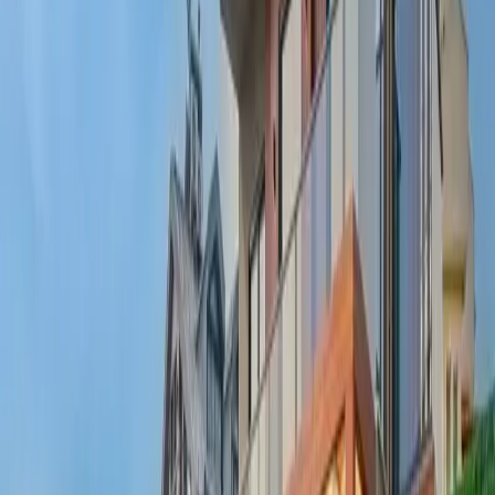
Yetişkin Sayısı
Çocuk Sayısı
Rezerve Et
AÇIKLAMA
ÖZELLİKLER
MESAFELER
FİYATLAR
TAKVİM
YORUMLAR
Villa Elif: 8 Kişilik Fethiye Tatil Villası
Villa Elif, Fethiye Ovacık mevkiinde konumlanan kalabalık aileler
ve arkadaş grupları için özel olarak tasarlanmış 8 kişilik tatil villası,
eğlence ve konforu bir arada sunan ayrıcalıklı bir konaklama
deneyimi sağlar. Geniş yaşam alanları ve modern tasarımıyla dikkat
çeken villa, keyifli bir tatil için ihtiyacınız olan tüm detayları
barındırır. Şık ve konforlu iç dizaynı, ferah oturma alanı ve tam
donanımlı mutfağı ile evinizin rahatlığını aratmaz. Geniş bahçe alanı
ise açık havada vakit geçirmek, dinlenmek ve sevdiklerinizle güzel