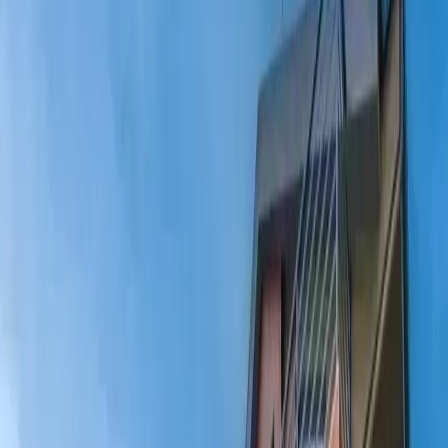
Blog
İletişim
Arama
Menü
Hayalinizdeki tatil
Keşfet
Ana Sayfa
Kiralık Villalar
Kısa Süreli Fırsatlar
Tüm Villalar
Bölgeler
Kalkan
Kaş