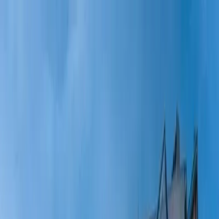
Dijital Doğrulama
+90(242) 844-3312
+90(541) 844-3312
M.Kocakaya Cad No:18/1 Kalkan Kaş/ANTALYA
Ana Sayfa
Kiralık Villalar
▾
Kısa Süreli Fırsatlar
Tüm Villalar
Bölgeler
▾
Kalkan
Kaş
Üzümlü
İslamlar
Sarıbelen
Yeşilköy
Fethiye
Patara
Hakkımızda