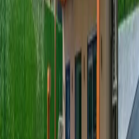
bulunmaktadır.
Başlangıç Fiyatı
₺
9.000
gecelik en düşük fiyat
başlayan fiyatlarla
Resmi Belge
Kültür ve Turizm Bakanlığı
Belge No:
48-5384
Giriş - Çıkış Tarihi
Tarih aralığı seçin
Yetişkin
Çocuk
Konaklama Kuralı
Minimum
4
gece