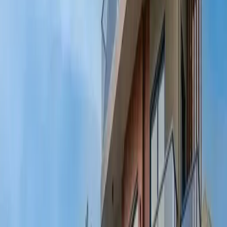
Minimum
4
gece
Rezerve Et
Hızlı İletişim
+90(242) 844-3312
+90(541) 844-3312
info@tatilvillasi.com.tr
Başlangıç Fiyatı
₺
9.000
/geceden
başlayan fiyatlarla
Resmi Belge
Kültür ve Turizm Bakanlığı
Belge No:
48-5384
Giriş - Çıkış Tarihi
Tarih aralığı seçin