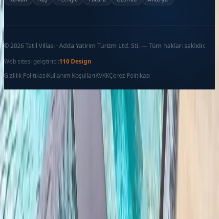
©
2026
Tatil Villası · Adda Yatirim Turizm Ltd. Sti. — Tüm hakları saklıdır.
Web sitesi geliştirici:
110 Design
Gizlilik Politikası
Kullanım Koşulları
KVKK
Çerez Politikası
Favoriler
İletişim
Ara