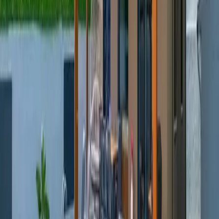
Rezerve Et
Hızlı İletişim
+90(242) 844-3312
+90(541) 844-3312
info@tatilvillasi.com.tr
Başlangıç Fiyatı
₺
9.000
/geceden
başlayan fiyatlarla
Resmi Belge
Kültür ve Turizm Bakanlığı
Belge No:
48-5384
Giriş - Çıkış Tarihi
Tarih aralığı seçin
Yetişkin Sayısı