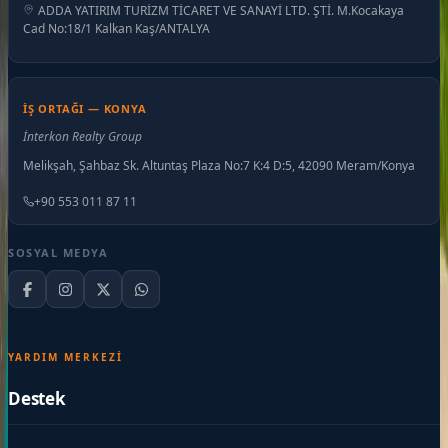
ADDA YATIRIM TURİZM TİCARET VE SANAYİ LTD. ŞTİ. M.Kocakaya
Cad No:18/1 Kalkan Kaş/ANTALYA
İŞ ORTAĞI — KONYA
İnterkon Realty Group
Melikşah, Şahbaz Sk. Altuntaş Plaza No:7 K:4 D:5, 42090 Meram/Konya
+90 553 011 87 11
SOSYAL MEDYA
YARDIM MERKEZI
Destek