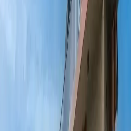
Tümünü Gör (
21
)
1
/
21
Başlangıç Fiyatı
₺
9.000
gecelik en düşük fiyat
başlayan fiyatlarla
Resmi Belge
Kültür ve Turizm Bakanlığı
Belge No:
48-5384
Giriş - Çıkış Tarihi
Tarih aralığı seçin
Yetişkin
Çocuk
Konaklama Kuralı