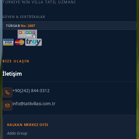
TÜRKIYE'NIN VILLA TATIL UZMANI
GÜVEN & SERTIFIKALAR
TÜRSAB
·
No: 2497
BIZE ULAŞIN
İletişim
+90(242) 844-3312
info@tatilvillasi.com.tr
KALKAN MERKEZ OFIS
Adda Group