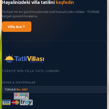
Hayalinizdeki villa tatilini
keşfedin
Türkiye'nin en güzel koylarında özel havuzlu lüks villalar · TÜRSAB
belgeli güvenli kiralama
Villa Ara
TÜRKIYE'NIN VILLA TATIL UZMANI
GÜVEN & SERTIFIKALAR
TÜRSAB
·
No: 2497