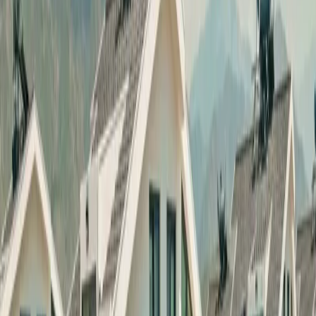
Üzümlü
İslamlar
Sarıbelen
Yeşilköy
Fethiye
Patara
Hakkımızda
Blog
İletişim
Hızlı Arama
Tarih Aralığı
Tarih aralığı seçiniz
Tüm Bölgelerde Ara
Bizi Ara
Villa Ara
Fethiye / Kargı
Villa Dünya 2
Favorilere Ekle