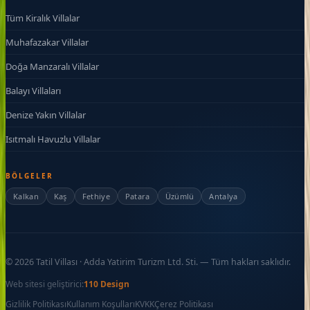
Tüm Kiralık Villalar
Muhafazakar Villalar
Doğa Manzaralı Villalar
Balayı Villaları
Denize Yakın Villalar
Isıtmalı Havuzlu Villalar
BÖLGELER
Kalkan
Kaş
Fethiye
Patara
Üzümlü
Antalya
©
2026
Tatil Villası · Adda Yatirim Turizm Ltd. Sti. — Tüm hakları saklıdır.
Web sitesi geliştirici:
110 Design
Gizlilik Politikası
Kullanım Koşulları
KVKK
Çerez Politikası