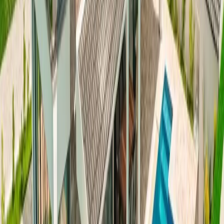
Resmi Belge
Kültür ve Turizm Bakanlığı
Belge No:
48-9294
Giriş - Çıkış Tarihi
Tarih aralığı seçin
Yetişkin
Çocuk
Konaklama Kuralı
Minimum
5
gece
Rezerve Et
Hızlı İletişim
+90(242) 844-3312
+90(541) 844-3312
info@tatilvillasi.com.tr