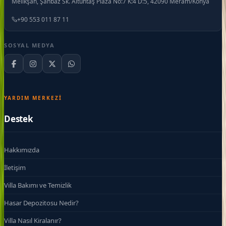
Melikşah, Şahbaz Sk. Altuntaş Plaza No:7 K:4 D:5, 42090 Meram/Konya
+90 553 011 87 11
SOSYAL MEDYA
YARDIM MERKEZI
Destek
Hakkımızda
İletişim
Villa Bakımı ve Temizlik
Hasar Depozitosu Nedir?
Villa Nasıl Kiralanır?