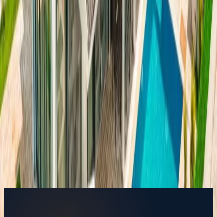
Başlangıç Fiyatı
₺
8.000
/geceden
başlayan fiyatlarla
Resmi Belge
Kültür ve Turizm Bakanlığı
Belge No:
48-9294
Giriş - Çıkış Tarihi
Tarih aralığı seçin
Yetişkin Sayısı
Çocuk Sayısı
Rezerve Et