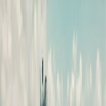
Dijital Doğrulama
+90(242) 844-3312
+90(541) 844-3312
M.Kocakaya Cad No:18/1 Kalkan Kaş/ANTALYA
Ana Sayfa
Kiralık Villalar
▾
Kısa Süreli Fırsatlar
Tüm Villalar
Bölgeler
▾
Kalkan
Kaş
Üzümlü
İslamlar
Sarıbelen
Yeşilköy
Fethiye
Patara
Hakkımızda