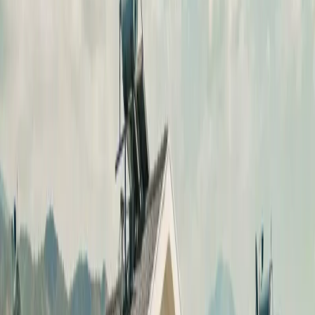
Blog
İletişim
Arama
Menü
Hayalinizdeki tatil
Keşfet
Ana Sayfa
Kiralık Villalar
Kısa Süreli Fırsatlar
Tüm Villalar
Bölgeler
Kalkan
Kaş