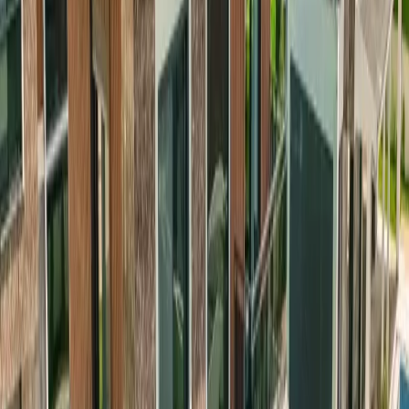
arkadaş grupları için konforlu bir tatil imkanı sunuyor. Villamızda 4
yatak odası bulunuyor ve her biri modern, şık mobilyalarla döşenmiş
durumda. Bütün odalar klimalıdır, böylece yazın sıcak günlerinde
serin ve rahat bir ortam sağlanır. Tam donanımlı mutfağımız, yemek
yapmayı sevenler için oldukça kullanışlı. Geniş oturma alanımızda
sevdiklerinizle keyifli vakit geçirebilir, bahçemizde doğanın içinde
huzur dolu anlar yaşayabilirsiniz. Havuz terasında şezlonglar,
şemsiyeler ve salıncak bulunurken, bahçemizde barbekü alanı yer
alıyor. Akşamları açık havada yemek yiyerek tatilinizi daha keyifli
hale getirebilirsiniz. Plaja sadece 300 metre mesafede yer alan
villamız, 35 villadan oluşan bir site içinde bulunuyor. Birden fazla
villa kiralamak isteyen misafirler için de oldukça uygun bir alternatif.
Fethiye merkeze 5 km uzaklıkta olması sayesinde hem sakin ve
huzurlu bir tatil yapabilir hem de şehir merkezine kolayca
ulaşabilirsiniz.
Kargı’da Doğayla İç İçe Unutulmaz Bir
Tatil
Kargı, doğa ile iç içe sakin bir tatil yapmak isteyenler için harika bir
bölge. Sabahları sahilde yürüyüş yapabilir, gün boyunca berrak
sularda yüzerek denizin tadını çıkarabilirsiniz. Bölgedeki butik
kafeler ve organik ürünler satan pazarlar, yöresel lezzetleri denemek