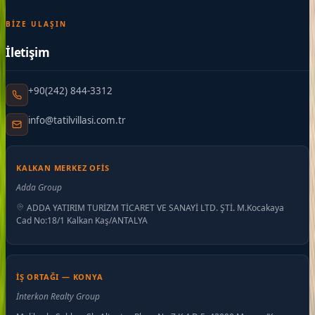
BIZE ULAŞIN
İletişim
+90(242) 844-3312
info@tatilvillasi.com.tr
KALKAN MERKEZ OFIS
Adda Group
ADDA YATIRIM TURİZM TİCARET VE SANAYİ LTD. ŞTİ. M.Kocakaya
Cad No:18/1 Kalkan Kaş/ANTALYA
İŞ ORTAĞI — KONYA
İnterkon Realty Group