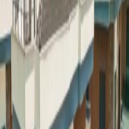
Minimum
5
gece
Rezerve Et
Hızlı İletişim
+90(242) 844-3312
+90(541) 844-3312
info@tatilvillasi.com.tr
Başlangıç Fiyatı
₺
8.000
/geceden
başlayan fiyatlarla
Resmi Belge
Kültür ve Turizm Bakanlığı
Belge No:
48-9294