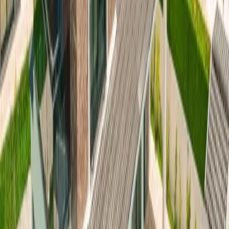
makinası, yemek takımı, çatal & bıçak ve yemek masası
bulunmaktadır.
Havuz Terası & Bahçe:
Şezlong, güneş şemsiyesi, bahçe oturma
grubu, yemek masası ve barbekü bulunmaktadır.
Yatak Odaları;
1. Yatak Odası:
1 Adet çift kişilik yatak, komodin, makyaj masası,
elbise dolabı, klima, balkon, banyo & tuvalet bulunmaktadır.
2. Yatak Odası:
1 Adet çift kişilik yatak, komodin, makyaj masası,
elbise dolabı, klima, balkon ve banyo & tuvalet bulunmaktadır.
3. Yatak Odası:
2 Adet tek kişilik yatak, komodin, makyaj masası,
elbise dolabı, klima, balkon ve banyo & tuvalet bulunmaktadır.
4. Yatak Odası:
1 Adet çift kişilik yatak, komodin, makyaj masası,
elbise dolabı, klima, balkon ve banyo & tuvalet bulunmaktadır.
Başlangıç Fiyatı
₺
8.000
gecelik en düşük fiyat
başlayan fiyatlarla