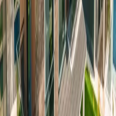
isteyenler için keyifli duraklardan biri. Fethiye’nin en popüler
noktalarından biri olan Ölüdeniz, kısa bir araç yolculuğuyla kolayca
ulaşılabilecek bir mesafede. Burada denize girebilir, Babadağ’dan
yamaç paraşütü yaparak eşsiz manzarayı kuşbakışı izleyebilirsiniz.
Göcek Adaları, Kelebekler Vadisi ve Saklıkent Kanyonu gibi doğal
güzellikler ise tekne turlarına katılarak keşfedilebilecek muhteşem
yerler arasında bulunuyor. Kargı’nın çevresinde doğa yürüyüşü
yapabileceğiniz patikalar, bisiklet parkurları ve tarihi Kayaköy gibi
keşfedilecek birçok nokta bulunuyor. Macera severler için jeep safari
turları ve dalış aktiviteleri gibi seçenekler de mevcut. Villa Galaksi
Dünya 2, doğanın huzurunu yaşamak isteyenler için eşsiz bir tatil
fırsatı sunuyor
Oda Bilgileri;
Salon:
Lüks mobilyalar ile dizayn edilmiş villamızın
salonunda; oturma grubu, sehpa, tv, klima, uydu
alıcısı, kablosuz modem ve havuz terasına çıkış
bulunmaktadır.
Mutfak:
Amerikan tarzı mutfağı bulunan villamızda; çamaşır
makinası, bulaşık makinası, buzdolabı, mikrodalga, fırın, ocak, tost