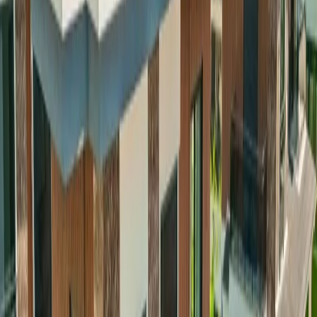
Giriş - Çıkış Tarihi
Tarih aralığı seçin
Yetişkin Sayısı
Çocuk Sayısı
Rezerve Et
AÇIKLAMA
ÖZELLİKLER
MESAFELER
FİYATLAR
TAKVİM
YORUMLAR
Villa Galaksi Dünya 2 | Lüks & Plaja
Yürüme Mesafesinde
Fethiye’nin doğal güzellikleriyle çevrili Kargı bölgesinde yer alan
Villa Galaksi Dünya 2, 8 kişilik konaklama kapasitesiyle aileler ve