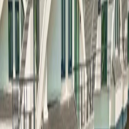
Tümünü Gör (
28
)
Tanıtım Videosu
1
/
28
Başlangıç Fiyatı
₺
8.000
gecelik en düşük fiyat
başlayan fiyatlarla
Resmi Belge
Kültür ve Turizm Bakanlığı
Belge No:
48-9294
Giriş - Çıkış Tarihi
Tarih aralığı seçin
Yetişkin
Çocuk
Konaklama Kuralı