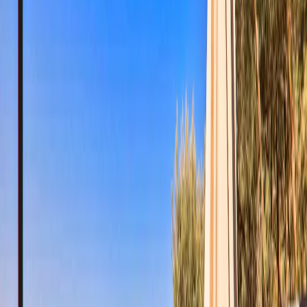
deniz manzarasına karşı güne başlayabilir, akşam ise eşsiz gün
batımı manzarasının tadını çıkarabilirsiniz. Merkezi konumu
sayesinde plajlara, restoranlara, kafelere ve alışveriş noktalarına kısa
sürede ulaşım sağlayabilirsiniz.
Konforlu yatak odaları, modern mutfağı ve kullanışlı oturma alanları
ile ev rahatlığını sunan villa, sakin ve keyifli bir tatil geçirmek
isteyen misafirler için ideal bir seçenektir. Şehir kalabalığından
uzaklaşırken aynı zamanda merkeze yakın olmanın avantajını
yaşayabilir, tatilinizi özgürce planlayabilirsiniz.
Oda Bilgileri;
Salon:
Son derece şık ve konforlu dizayn edilen salonumuzda;
Amerikan mutfak, oturma grubu, Tv ve klima bulunmaktadır.
Mutfak:
Amerikan mutfağımızda; buzdolabı, bulaşık makinesi,
mikrodalga fırın, kettle, çatal & bıçak takımı, yemek takımı ve
gerekli tüm mutfak ekipmanlarından oluşmaktadır.
Bahçe:
Geniş bahçe terasımızda; özel havuz, şezlong, yemek masası
ve barbekü bulunmaktadır.
Yatak Odaları;
Suit yatak odası:
Çift kişilik yatak, komodin , jakuzi, banyo, elbise
dolabı, makyaj masası ve klima bulunmaktadır.
2. Yatak Odası:
2 adet tek kişilik yatak, komodin, elbise dolabı,
makyaj masası, klima ve banyo bulunmaktadır.