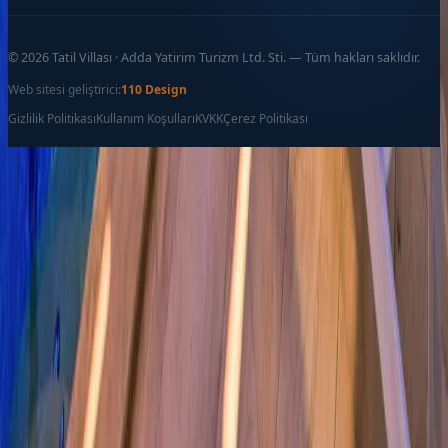
©
2026
Tatil Villası · Adda Yatirim Turizm Ltd. Sti. — Tüm hakları saklıdır.
Web sitesi geliştirici:
110 Design
Gizlilik Politikası
Kullanım Koşulları
KVKK
Çerez Politikası
Favoriler
İletişim
Ara