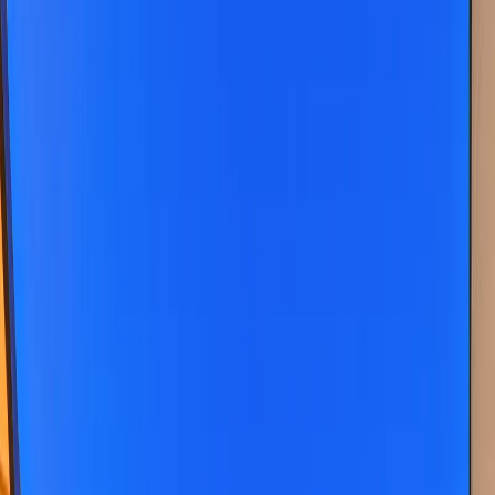
Blog
İletişim
Arama
Menü
Hayalinizdeki tatil
Keşfet
Ana Sayfa
Kiralık Villalar
Kısa Süreli Fırsatlar
Tüm Villalar
Bölgeler
Kalkan
Kaş