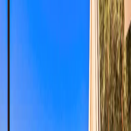
Yetişkin Sayısı
Çocuk Sayısı
Rezerve Et
AÇIKLAMA
ÖZELLİKLER
MESAFELER
FİYATLAR
TAKVİM
YORUMLAR
Villa Demir: Kalkanda Deniz Manzaralı 2+1 Tatil Villası
Villa Demir, Kalkan Kördere mevkiinde konumlanan deniz
manzarasının büyüleyici atmosferinde konforlu bir tatil deneyimi
sunan bu 4 kişilik tatil villası, merkeze yakın konumuyla hem
huzurlu hem de avantajlı bir konaklama imkânı sağlamaktadır.
Modern mimarisi ve şık dekorasyonu ile dikkat çeken villa, aileler
ve arkadaş grupları için keyifli bir tatil ortamı sunmaktadır.
Geniş ve ferah yaşam alanlarına sahip olan villa, muhteşem deniz
manzarası eşliğinde unutulmaz anlar yaşamanıza olanak tanır. Sabah