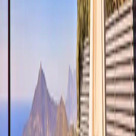
Başlangıç Fiyatı
₺
9.300
gecelik en düşük fiyat
başlayan fiyatlarla
Resmi Belge
Kültür ve Turizm Bakanlığı
Belge No:
07-1821
Giriş - Çıkış Tarihi
Tarih aralığı seçin
Yetişkin
Çocuk
Konaklama Kuralı
Minimum
5
gece