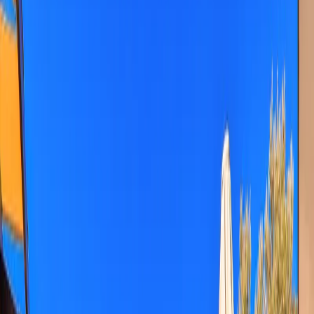
Tümünü Gör (
25
)
1
/
25
Başlangıç Fiyatı
₺
9.300
gecelik en düşük fiyat
başlayan fiyatlarla
Resmi Belge
Kültür ve Turizm Bakanlığı
Belge No:
07-1821
Giriş - Çıkış Tarihi
Tarih aralığı seçin
Yetişkin
Çocuk
Konaklama Kuralı