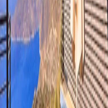
Rezerve Et
Hızlı İletişim
+90(242) 844-3312
+90(541) 844-3312
info@tatilvillasi.com.tr
Başlangıç Fiyatı
₺
9.300
/geceden
başlayan fiyatlarla
Resmi Belge
Kültür ve Turizm Bakanlığı
Belge No:
07-1821
Giriş - Çıkış Tarihi
Tarih aralığı seçin
Yetişkin Sayısı
Çocuk Sayısı