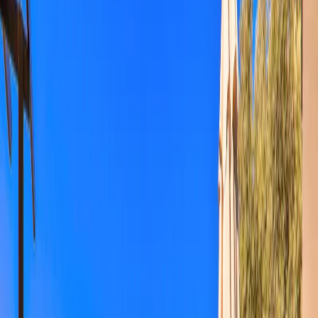
Minimum
5
gece
Rezerve Et
Hızlı İletişim
+90(242) 844-3312
+90(541) 844-3312
info@tatilvillasi.com.tr
Başlangıç Fiyatı
₺
9.300
/geceden
başlayan fiyatlarla
Resmi Belge
Kültür ve Turizm Bakanlığı
Belge No:
07-1821
Giriş - Çıkış Tarihi
Tarih aralığı seçin