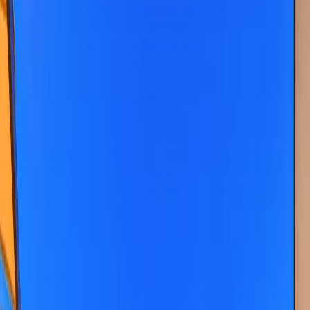
Üzümlü
İslamlar
Sarıbelen
Yeşilköy
Fethiye
Patara
Hakkımızda
Blog
İletişim
Hızlı Arama
Tarih Aralığı
Tarih aralığı seçiniz
Tüm Bölgelerde Ara
Bizi Ara
Villa Ara
Kalkan / Kördere
Villa Demir
Favorilere Ekle