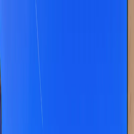
Dijital Doğrulama
+90(242) 844-3312
+90(541) 844-3312
M.Kocakaya Cad No:18/1 Kalkan Kaş/ANTALYA
Ana Sayfa
Kiralık Villalar
▾
Kısa Süreli Fırsatlar
Tüm Villalar
Bölgeler
▾
Kalkan
Kaş
Üzümlü
İslamlar
Sarıbelen
Yeşilköy
Fethiye
Patara
Hakkımızda