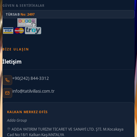
GÜVEN & SERTIFIKALAR
TÜRSAB
·
No: 2497
BIZE ULAŞIN
İletişim
+90(242) 844-3312
info@tatilvillasi.com.tr
KALKAN MERKEZ OFIS
Adda Group
ADDA YATIRIM TURİZM TİCARET VE SANAYİ LTD. ŞTİ. M.Kocakaya
Cad No:18/1 Kalkan Kaş/ANTALYA