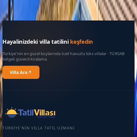
Rezerve Et
Hayalinizdeki villa tatilini
keşfedin
Türkiye'nin en güzel koylarında özel havuzlu lüks villalar · TÜRSAB
belgeli güvenli kiralama
Villa Ara
TÜRKIYE'NIN VILLA TATIL UZMANI