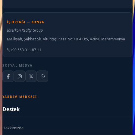
İŞ ORTAĞI — KONYA
İnterkon Realty Group
Melikşah, Şahbaz Sk. Altuntaş Plaza No:7 K:4 D:5, 42090 Meram/Konya
+90 553 011 87 11
SOSYAL MEDYA
YARDIM MERKEZI
Destek
Hakkımızda