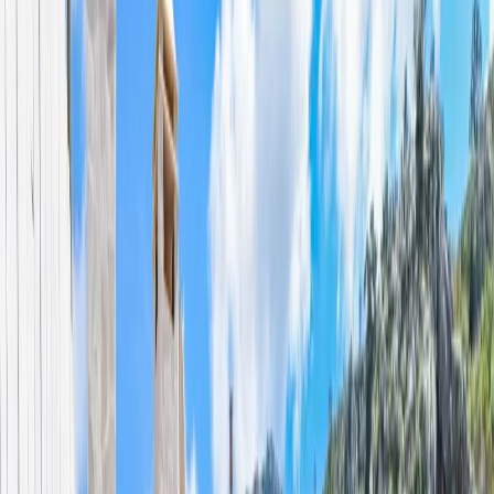
Üzümlü
İslamlar
Sarıbelen
Yeşilköy
Fethiye
Patara
Hakkımızda
Blog
İletişim
Hızlı Arama
Tarih Aralığı
Tarih aralığı seçiniz
Tüm Bölgelerde Ara
Bizi Ara
Villa Ara
Kalkan / İslamlar
Villa Büşra İslamlar
Favorilere Ekle