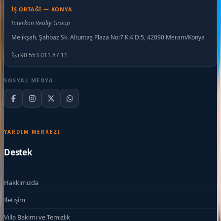
İŞ ORTAĞI — KONYA
İnterkon Realty Group
Melikşah, Şahbaz Sk. Altuntaş Plaza No:7 K:4 D:5, 42090 Meram/Konya
+90 553 011 87 11
SOSYAL MEDYA
YARDIM MERKEZI
Destek
Hakkımızda
İletişim
Villa Bakımı ve Temizlik