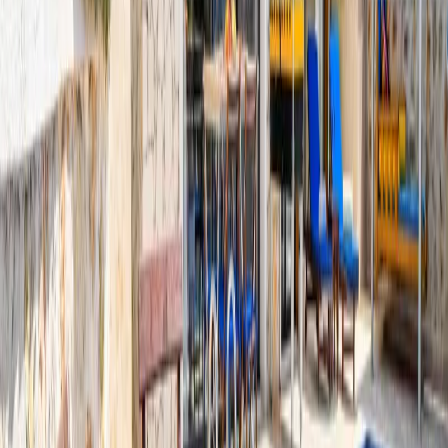
gecelik en düşük fiyat
başlayan fiyatlarla
Resmi Belge
Kültür ve Turizm Bakanlığı
Belge No:
07-2001
Giriş - Çıkış Tarihi
Tarih aralığı seçin
Yetişkin
Çocuk
Konaklama Kuralı
Minimum
3
gece
Rezerve Et