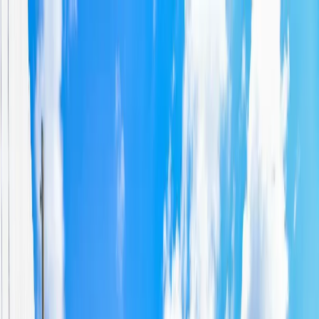
Dijital Doğrulama
+90(242) 844-3312
+90(541) 844-3312
M.Kocakaya Cad No:18/1 Kalkan Kaş/ANTALYA
Ana Sayfa
Kiralık Villalar
▾
Kısa Süreli Fırsatlar
Tüm Villalar
Bölgeler
▾
Kalkan
Kaş
Üzümlü
İslamlar
Sarıbelen
Yeşilköy
Fethiye
Patara
Hakkımızda