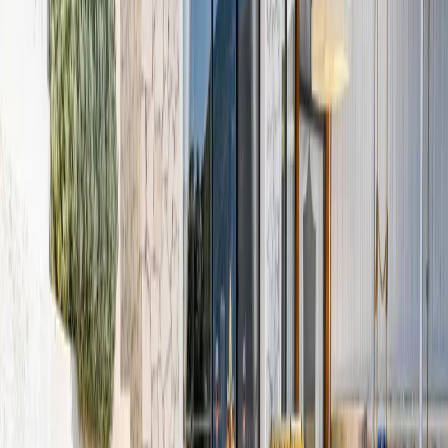
Villa Büşra, balayınıza eşlik etmek için sizleri bekliyor...
Oda Bilgileri;
Mutfak:
Modern Amerikan mutfakta buzdolabı, bulaşık makinesi,
fırın, ocak, mikrodalga fırın, tost makinesi, kettle, ekmek kızartma
makinesi, yemek masası, çatal & bıçak takımları, tencere &t ava
takımları ve gerekli tüm mutfak ekipmanları bulunmaktadır.
Salon:
Oturma grubu, klima, TV ve sehpa bulunmaktadır. Havuz
terasına çıkış yapılabilmektedir.
Havuz & Bahçe:
Havuz terasında güneşlenme terası, duş, özel
yüzme havuzu, şezlonglar, güneş şemsiyeleri, bahçe yemek masası
& sandalyeler ve taş barbekü bulunmaktadır.
Yatak Odaları;
1. Yatak Odası:
Çift kişilik suit yatak odası, klima, jakuzi, kapalı
havuz, komodin, koltuk, elbise dolabı ve banyo bulunmakta olup,
yatak odasından havuz başına geçiş bulunmaktadır.
Kapalı Havuz ölçüleri :
Boy: 1,5m X 3m Derinlik : 1 m
NOT: Villamızda bulunan kapalı havuz ısıtması için günlük
1.250 TL ekstra ücret talep edilmektedir.
Başlangıç Fiyatı
₺
6.250