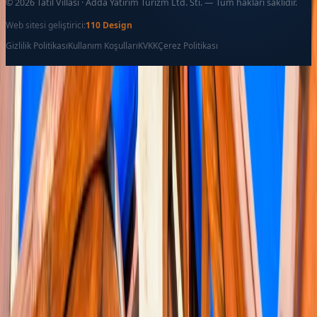
©
2026
Tatil Villası · Adda Yatirim Turizm Ltd. Sti. — Tüm hakları saklıdır.
Web sitesi geliştirici:
110 Design
Gizlilik Politikası
Kullanım Koşulları
KVKK
Çerez Politikası
Favoriler
İletişim
Ara