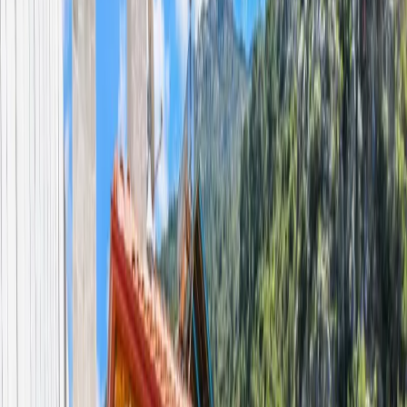
Tümünü Gör (
35
)
1
/
35
Başlangıç Fiyatı
₺
6.250
gecelik en düşük fiyat
başlayan fiyatlarla
Resmi Belge
Kültür ve Turizm Bakanlığı
Belge No:
07-2001
Giriş - Çıkış Tarihi
Tarih aralığı seçin
Yetişkin
Çocuk
Konaklama Kuralı