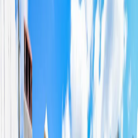
Blog
İletişim
Arama
Menü
Hayalinizdeki tatil
Keşfet
Ana Sayfa
Kiralık Villalar
Kısa Süreli Fırsatlar
Tüm Villalar
Bölgeler
Kalkan
Kaş