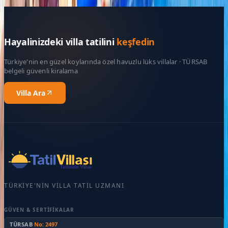
Rezerve Et
Hayalinizdeki villa tatilini
keşfedin
Türkiye'nin en güzel koylarında özel havuzlu lüks villalar · TÜRSAB
belgeli güvenli kiralama
Villa Ara
TÜRKIYE'NIN VILLA TATIL UZMANI
GÜVEN & SERTIFIKALAR
TÜRSAB
·
No: 2497