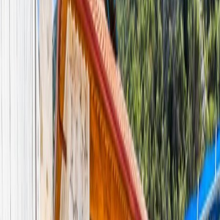
Minimum
3
gece
Rezerve Et
Hızlı İletişim
+90(242) 844-3312
+90(541) 844-3312
info@tatilvillasi.com.tr
Başlangıç Fiyatı
₺
6.250
/geceden
başlayan fiyatlarla
Resmi Belge
Kültür ve Turizm Bakanlığı
Belge No:
07-2001
Giriş - Çıkış Tarihi
Tarih aralığı seçin