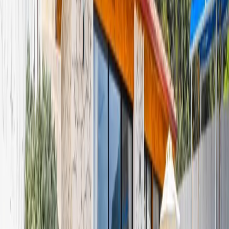
Yetişkin Sayısı
Çocuk Sayısı
Rezerve Et
AÇIKLAMA
ÖZELLİKLER
MESAFELER
FİYATLAR
TAKVİM
YORUMLAR
Villa Büşra: Kapalı Havuzlu Tatil Villası
Villa Büşra, Kaş Kalkan'ın İslamlar mevkiinde konumlanmış Kiralık
Tatil Villasıdır. Trafik sesinden uzak doğa içinde muazzam bir
Balayı tatiline ne dersiniz ? Aradığınız villa tam da burası... 2 kişilik
kapasiteye sahip olan Villa Büşra'nın, 1 yatak odası ve ebeveyn
banyosu bulunmaktadır. Konforlu dizaynı ile tasarlanmış villamızın
hizmeti kışında devam etmektedir. Yatak odasında havuz bulunan
villamızın ısıtması olup, sizler için özenle hazırlanmıştır.
Muhafazakar ailelerimiz ve balayı çiftlerimiz için korunaklı olan