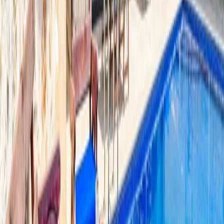
Hızlı İletişim
+90(242) 844-3312
+90(541) 844-3312
info@tatilvillasi.com.tr
Başlangıç Fiyatı
₺
6.250
/geceden
başlayan fiyatlarla
Resmi Belge
Kültür ve Turizm Bakanlığı
Belge No:
07-2001
Giriş - Çıkış Tarihi
Tarih aralığı seçin
Yetişkin Sayısı
Çocuk Sayısı