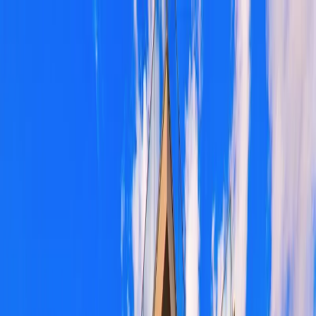
Dijital Doğrulama
+90(242) 844-3312
+90(541) 844-3312
M.Kocakaya Cad No:18/1 Kalkan Kaş/ANTALYA
Ana Sayfa
Kiralık Villalar
▾
Kısa Süreli Fırsatlar
Tüm Villalar
Bölgeler
▾
Kalkan
Kaş
Üzümlü
İslamlar
Sarıbelen
Yeşilköy
Fethiye
Patara
Hakkımızda