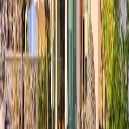
Rezerve Et
Hızlı İletişim
+90(242) 844-3312
+90(541) 844-3312
info@tatilvillasi.com.tr
Başlangıç Fiyatı
₺
23.744
/geceden
başlayan fiyatlarla
Resmi Belge
Kültür ve Turizm Bakanlığı
Belge No:
07-839
Giriş - Çıkış Tarihi
Tarih aralığı seçin
Yetişkin Sayısı
Çocuk Sayısı