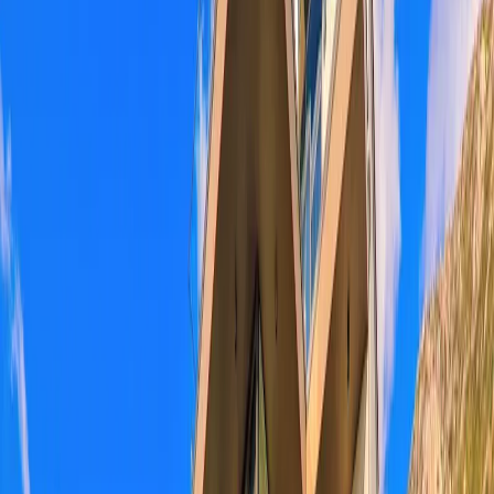
Üzümlü
İslamlar
Sarıbelen
Yeşilköy
Fethiye
Patara
Hakkımızda
Blog
İletişim
Hızlı Arama
Tarih Aralığı
Tarih aralığı seçiniz
Tüm Bölgelerde Ara
Bizi Ara
Villa Ara
Kalkan / Kızıltaş
Villa Ayala
Favorilere Ekle