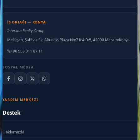
İŞ ORTAĞI — KONYA
İnterkon Realty Group
Melikşah, Şahbaz Sk. Altuntaş Plaza No:7 K:4 D:5, 42090 Meram/Konya
+90 553 011 87 11
SOSYAL MEDYA
YARDIM MERKEZI
Destek
Hakkımızda