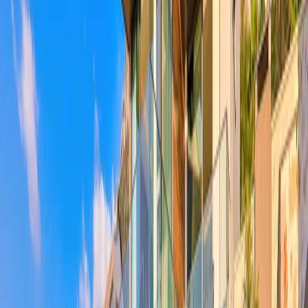
hisseder gibiyiz. Villamızın özellikleri bunlarla da sınırlı değil. Ek
olarak bahçesinde keyifli anlar geçirebilmeniz için, Masa tenisi ve
Langırt bulunmaktadır.
Villa Ayala
, market ve restorant gibi
işletmelere olan yakınlığı ile de dikkat çekmektedir. Sizde hiç bir
zaman unutamayacağınız ve yıllar sonra bile hatırlayacağınız
muhteşem bir
Villada Tatil
deneyimi için bizimle iletişime
geçebilirsiniz.
Oda Bilgileri;
Mutfak:
Tam donanımlı ve son teknoloji mutfak ekipmanları ile
dizayn edilmiş Modern Amerikan mutfağında; buzdolabı, bulaşık
makinesi, çamaşır makinesi, fırın, elektrikli su ısıtıcısı, 4’lü ocak, 10
kişilik yemek takımı ve gerekli tüm mutfak ekipmanları bıçak
bulunmaktadır.
Salon:
Deniz manzaralı salon modern tasarımı ve konforlu oturma
takımı ile dikkat çekmektedir. Salonda oturma grubu, uydu TV
(LCD) , klima, yemek masası, lavabo ve tuvalet yer almaktadır.
Salon içerisinden havuz terasına çıkış bulunmaktadır.
Bahçe :
Özel havuz, şezlonglar, bahçe mobilyası, yemek masası,
barbekü ve langırt bulunmaktadır.
Yatak Odaları;