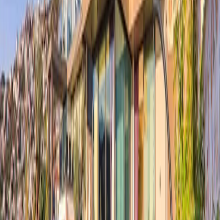
Başlangıç Fiyatı
₺
23.744
gecelik en düşük fiyat
başlayan fiyatlarla
Resmi Belge
Kültür ve Turizm Bakanlığı
Belge No:
07-839
Giriş - Çıkış Tarihi
Tarih aralığı seçin
Yetişkin
Çocuk
Konaklama Kuralı
Minimum
7
gece