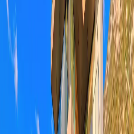
Tümünü Gör (
40
)
1
/
40
Başlangıç Fiyatı
₺
23.744
gecelik en düşük fiyat
başlayan fiyatlarla
Resmi Belge
Kültür ve Turizm Bakanlığı
Belge No:
07-839
Giriş - Çıkış Tarihi
Tarih aralığı seçin
Yetişkin
Çocuk
Konaklama Kuralı