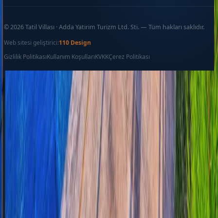
©
2026
Tatil Villası · Adda Yatirim Turizm Ltd. Sti. — Tüm hakları saklıdır.
Web sitesi geliştirici:
110 Design
Gizlilik Politikası
Kullanım Koşulları
KVKK
Çerez Politikası
Favoriler
İletişim
Ara