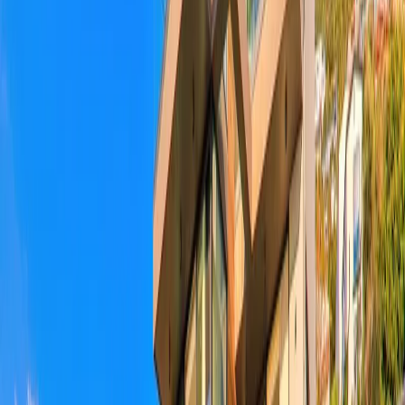
Yetişkin Sayısı
Çocuk Sayısı
Rezerve Et
AÇIKLAMA
ÖZELLİKLER
MESAFELER
FİYATLAR
TAKVİM
YORUMLAR
Villa Ayala: Kalkan' da Lüks Tatil Villası
Villa Ayala, 2020 yılında yapımı tamamlanmış ve son derece lüks
detaylarla dizayn edilmiş
Ultra Lüks Tatil Villasıdır
. 10 Kişilik
konaklama kapasitesine sahip olan villamızın 5 yatak odası
bulunmaktadır. Toplam 4 adet jakuziye sahip olmasının yanı sıra,
Hamam, Sauna, Isıtmalı Havuz, Yerden ısıtma sistemi gibi
birbirinden lüks detayları bünyesinde bulunduran villamız aynı
zamanda
Full Deniz Manzaralıdır
. Şimdiden sabırsızlandığınızı