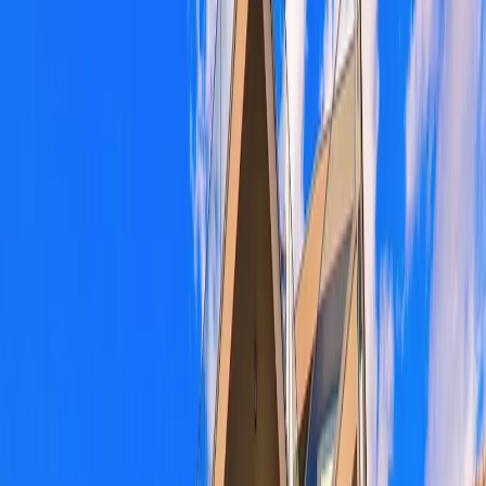
Blog
İletişim
Arama
Menü
Hayalinizdeki tatil
Keşfet
Ana Sayfa
Kiralık Villalar
Kısa Süreli Fırsatlar
Tüm Villalar
Bölgeler
Kalkan
Kaş