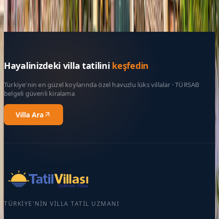
Rezerve Et
Hayalinizdeki villa tatilini
keşfedin
Türkiye'nin en güzel koylarında özel havuzlu lüks villalar · TÜRSAB
belgeli güvenli kiralama
Villa Ara
TÜRKIYE'NIN VILLA TATIL UZMANI