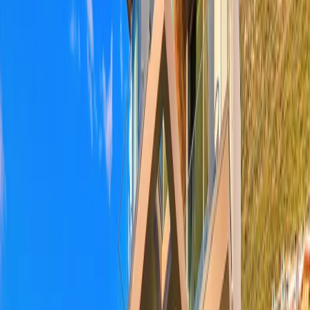
Minimum
7
gece
Rezerve Et
Hızlı İletişim
+90(242) 844-3312
+90(541) 844-3312
info@tatilvillasi.com.tr
Başlangıç Fiyatı
₺
23.744
/geceden
başlayan fiyatlarla
Resmi Belge
Kültür ve Turizm Bakanlığı
Belge No:
07-839
Giriş - Çıkış Tarihi
Tarih aralığı seçin