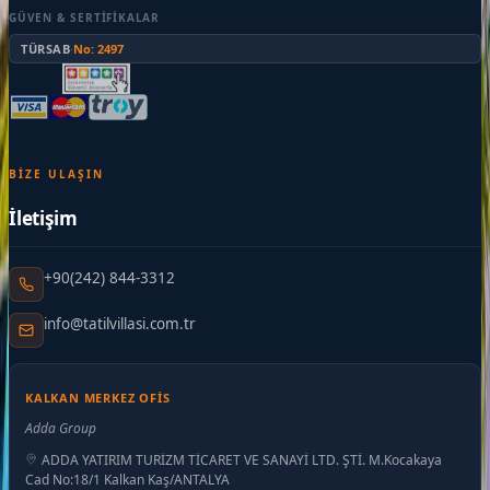
GÜVEN & SERTIFIKALAR
TÜRSAB
·
No: 2497
BIZE ULAŞIN
İletişim
+90(242) 844-3312
info@tatilvillasi.com.tr
KALKAN MERKEZ OFIS
Adda Group
ADDA YATIRIM TURİZM TİCARET VE SANAYİ LTD. ŞTİ. M.Kocakaya
Cad No:18/1 Kalkan Kaş/ANTALYA