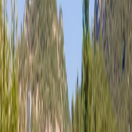
Minimum
3
gece
Rezerve Et
Hızlı İletişim
+90(242) 844-3312
+90(541) 844-3312
info@tatilvillasi.com.tr
Başlangıç Fiyatı
₺
5.000
/geceden
başlayan fiyatlarla
Resmi Belge
Kültür ve Turizm Bakanlığı
Belge No:
07-1867
Giriş - Çıkış Tarihi
Tarih aralığı seçin