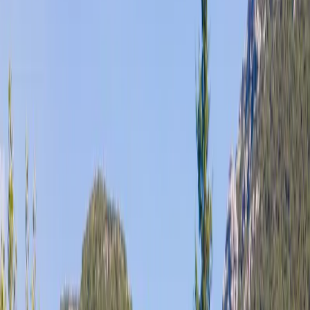
Tümünü Gör (
35
)
1
/
35
Başlangıç Fiyatı
₺
5.000
gecelik en düşük fiyat
başlayan fiyatlarla
Resmi Belge
Kültür ve Turizm Bakanlığı
Belge No:
07-1867
Giriş - Çıkış Tarihi
Tarih aralığı seçin
Yetişkin
Çocuk
Konaklama Kuralı