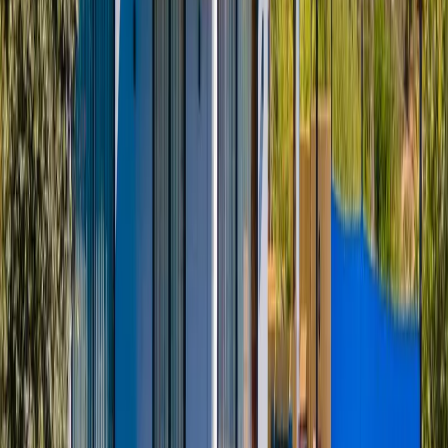
Minimum
3
gece
Rezerve Et
Hızlı İletişim
+90(242) 844-3312
+90(541) 844-3312
info@tatilvillasi.com.tr
Başlangıç Fiyatı
₺
5.000
/geceden
başlayan fiyatlarla
Resmi Belge
Kültür ve Turizm Bakanlığı
Belge No:
07-1867