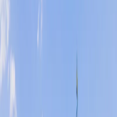
Blog
İletişim
Arama
Menü
Hayalinizdeki tatil
Keşfet
Ana Sayfa
Kiralık Villalar
Kısa Süreli Fırsatlar
Tüm Villalar
Bölgeler
Kalkan
Kaş