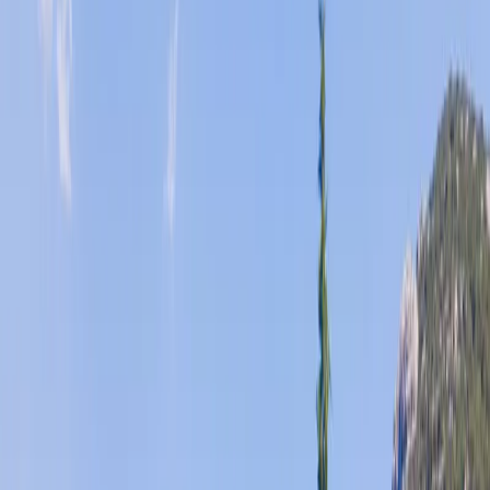
Üzümlü
İslamlar
Sarıbelen
Yeşilköy
Fethiye
Patara
Hakkımızda
Blog
İletişim
Hızlı Arama
Tarih Aralığı
Tarih aralığı seçiniz
Tüm Bölgelerde Ara
Bizi Ara
Villa Ara
Kalkan / Sarıbelen
Villa Arslan
Favorilere Ekle