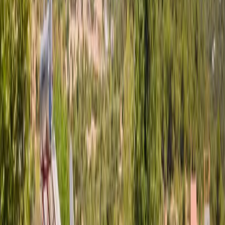
Yetişkin Sayısı
Çocuk Sayısı
Rezerve Et
AÇIKLAMA
ÖZELLİKLER
MESAFELER
FİYATLAR
TAKVİM
YORUMLAR
Villa Arslan; Doğa İle İç İçe Tatil Villası
Villa Arslan, Kalkan'ın Sarıbelen mevkiinde konumlanan bu özel
villa, huzurlu bir tatil arayan misafirler için özenle tasarlanmıştır. 2
yatak odasına sahip olan villamız, 4 kişilik konaklama kapasitesiyle
çekirdek aileler ve balayı çiftleri için ideal bir seçenek sunmaktadır.
Doğa manzarası eşliğinde keyifli vakit geçirebileceğiniz villanın
geniş bahçe alanı, dışarıdan görünmeyecek şekilde planlanmış olup
misafirlerine maksimum mahremiyet sağlamaktadır. Korunaklı yapısı