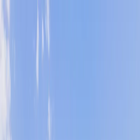
Dijital Doğrulama
+90(242) 844-3312
+90(541) 844-3312
M.Kocakaya Cad No:18/1 Kalkan Kaş/ANTALYA
Ana Sayfa
Kiralık Villalar
▾
Kısa Süreli Fırsatlar
Tüm Villalar
Bölgeler
▾
Kalkan
Kaş
Üzümlü
İslamlar
Sarıbelen
Yeşilköy
Fethiye
Patara
Hakkımızda