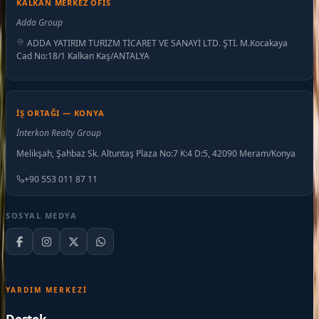
KALKAN MERKEZ OFIS
Adda Group
ADDA YATIRIM TURİZM TİCARET VE SANAYİ LTD. ŞTİ. M.Kocakaya
Cad No:18/1 Kalkan Kaş/ANTALYA
İŞ ORTAĞI — KONYA
İnterkon Realty Group
Melikşah, Şahbaz Sk. Altuntaş Plaza No:7 K:4 D:5, 42090 Meram/Konya
+90 553 011 87 11
SOSYAL MEDYA
YARDIM MERKEZI