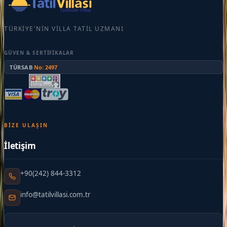
TÜRKIYE'NIN VILLA TATIL UZMANI
GÜVEN & SERTIFIKALAR
TÜRSAB
·
No: 2497
BIZE ULAŞIN
İletişim
+90(242) 844-3312
info@tatilvillasi.com.tr