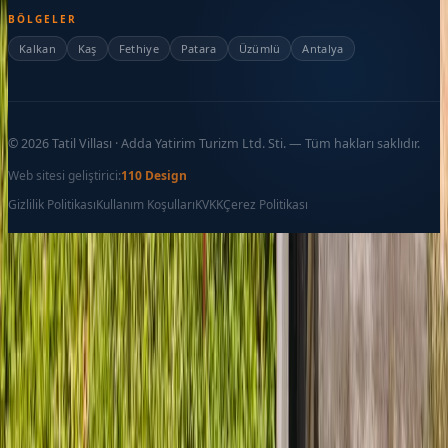
BÖLGELER
Kalkan
Kaş
Fethiye
Patara
Üzümlü
Antalya
©
2026
Tatil Villası · Adda Yatirim Turizm Ltd. Sti. — Tüm hakları saklıdır.
Web sitesi geliştirici:
110 Design
Gizlilik Politikası
Kullanım Koşulları
KVKK
Çerez Politikası
Favoriler
İletişim
Ara