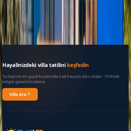
Giriş - Çıkış Tarihi
Tarih aralığı seçin
Yetişkin Sayısı
Çocuk Sayısı
Rezerve Et
Hayalinizdeki villa tatilini
keşfedin
Türkiye'nin en güzel koylarında özel havuzlu lüks villalar · TÜRSAB
belgeli güvenli kiralama
Villa Ara