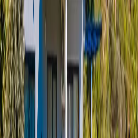
1.Yatak Odası:
Çift kişilik yatak, komodin, klima, elbise dolabı,
makyaj masası, banyo ve tuvalet bulunmaktadır.
2.Yatak Odası:
2 adet tek kişilik yatak, komodin, klima, elbise
dolabı, makyaj masası, banyo ve tuvalet bulunmaktadır.
Başlangıç Fiyatı
₺
5.000
gecelik en düşük fiyat
başlayan fiyatlarla
Resmi Belge
Kültür ve Turizm Bakanlığı
Belge No:
07-1867
Giriş - Çıkış Tarihi
Tarih aralığı seçin
Yetişkin
Çocuk
Konaklama Kuralı