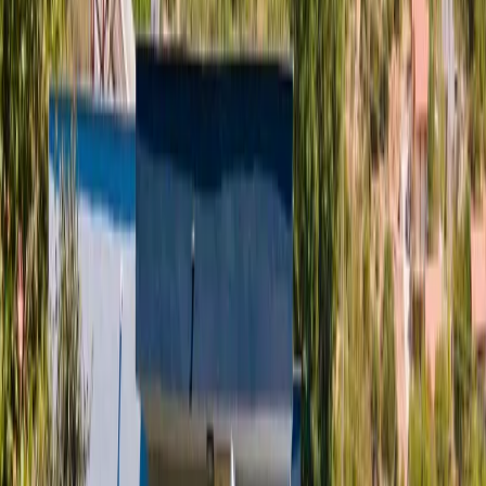
sayesinde bahçe ve açık alanlarda rahat ve özgür bir tatil deneyimi
yaşayabilirsiniz.
Ailelerin konforu düşünülerek tasarlanan villada, yetişkin havuzuna
ek olarak çocukların güvenle eğlenebileceği özel bir çocuk havuzu
da bulunmaktadır. Çocuklar gün boyu suyun tadını çıkarırken,
ebeveynler de huzurlu ve keyifli anlar geçirebilir.
Modern mimarisi ve kullanışlı iç tasarımıyla dikkat çeken villada;
konforlu bir salon, tam donanımlı mutfak ve rahat yatak odaları yer
almaktadır. Geniş yaşam alanları sayesinde hem dinlenebilir hem de
sevdiklerinizle kaliteli zaman geçirebilirsiniz. Doğanın huzurunu,
mahremiyetin konforunu ve aile dostu olanakları bir araya getiren bu
özel villa, unutulmaz bir Kalkan tatili için sizleri bekliyor.
Oda Bilgileri;
Salon:
Modern oturma grubu, TV, TV ünitesi, sehpa ve klima
bulunmaktadır.
Mutfak:
Ferah mutfağımızda yemek masası ve sandalyeler,
buzdolabı, bulaşık makinası, çamaşır makinası, fırın, kettle(su
ısıtıcısı), mikrodalga, tost makinasına ek olarak tam donanımlı
mutfaklarda bulunması gereken tüm araç-gereçler mevcuttur.
Havuz & Bahçe:
Güneşlenmek için şezlong ve şemsiyeler, bahçe
yemek masası, oturma grubu ve barbekü bulunmaktadır.
Yatak Odaları;