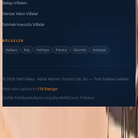
Balayı Villaları
Denize Yakın Villalar
Isıtmalı Havuzlu Villalar
BÖLGELER
Kalkan
Kaş
Fethiye
Patara
Üzümlü
Antalya
©
2026
Tatil Villası · Adda Yatirim Turizm Ltd. Sti. — Tüm hakları saklıdır.
Web sitesi geliştirici:
110 Design
Gizlilik Politikası
Kullanım Koşulları
KVKK
Çerez Politikası
Favoriler
İletişim
Ara