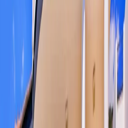
Minimum
4
gece
Rezerve Et
Hızlı İletişim
+90(242) 844-3312
+90(541) 844-3312
info@tatilvillasi.com.tr
Başlangıç Fiyatı
₺
11.290
/geceden
başlayan fiyatlarla
Resmi Belge
Kültür ve Turizm Bakanlığı
Belge No:
07-1911
Giriş - Çıkış Tarihi
Tarih aralığı seçin