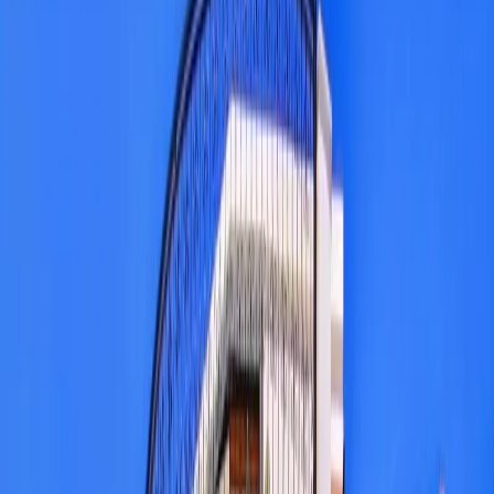
Blog
İletişim
Arama
Menü
Hayalinizdeki tatil
Keşfet
Ana Sayfa
Kiralık Villalar
Kısa Süreli Fırsatlar
Tüm Villalar
Bölgeler
Kalkan
Kaş