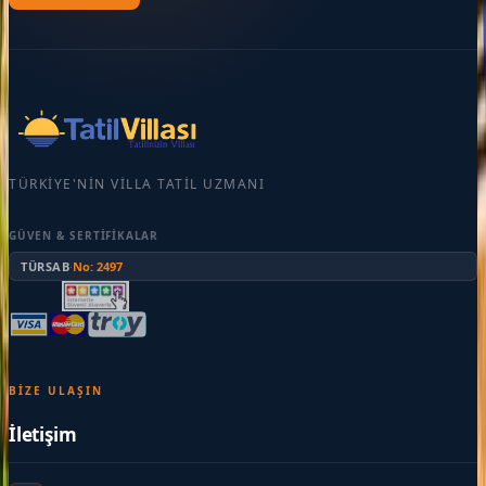
TÜRKIYE'NIN VILLA TATIL UZMANI
GÜVEN & SERTIFIKALAR
TÜRSAB
·
No: 2497
BIZE ULAŞIN
İletişim