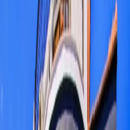
Üzümlü
İslamlar
Sarıbelen
Yeşilköy
Fethiye
Patara
Hakkımızda
Blog
İletişim
Hızlı Arama
Tarih Aralığı
Tarih aralığı seçiniz
Tüm Bölgelerde Ara
Bizi Ara
Villa Ara
Kalkan / Kızıltaş
Villa Alternatif
Favorilere Ekle