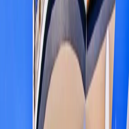
Tümünü Gör (
27
)
1
/
27
Başlangıç Fiyatı
₺
11.290
gecelik en düşük fiyat
başlayan fiyatlarla
Resmi Belge
Kültür ve Turizm Bakanlığı
Belge No:
07-1911
Giriş - Çıkış Tarihi
Tarih aralığı seçin
Yetişkin
Çocuk
Konaklama Kuralı