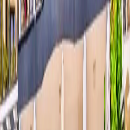
Giriş - Çıkış Tarihi
Tarih aralığı seçin
Yetişkin
Çocuk
Konaklama Kuralı
Minimum
4
gece
Rezerve Et
Hızlı İletişim
+90(242) 844-3312
+90(541) 844-3312
info@tatilvillasi.com.tr
Başlangıç Fiyatı
₺
11.290
/geceden
başlayan fiyatlarla