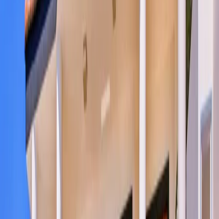
Yetişkin Sayısı
Çocuk Sayısı
Rezerve Et
AÇIKLAMA
ÖZELLİKLER
MESAFELER
FİYATLAR
TAKVİM
YORUMLAR
Villa Alternatif | Kalkan Merkez'de Deniz
Manzaralı Kiralık Villa
Villa Alternatif, Kalkan’ın Kızıltaş bölgesinde, deniz manzarasının
ve modern konforun tadını çıkarmak isteyen tatilciler için
tasarlanmış eşsiz bir villadır. Villamız, 8 kişi konaklama kapasitesine