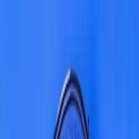
Dijital Doğrulama
+90(242) 844-3312
+90(541) 844-3312
M.Kocakaya Cad No:18/1 Kalkan Kaş/ANTALYA
Ana Sayfa
Kiralık Villalar
▾
Kısa Süreli Fırsatlar
Tüm Villalar
Bölgeler
▾
Kalkan
Kaş
Üzümlü
İslamlar
Sarıbelen
Yeşilköy
Fethiye
Patara
Hakkımızda