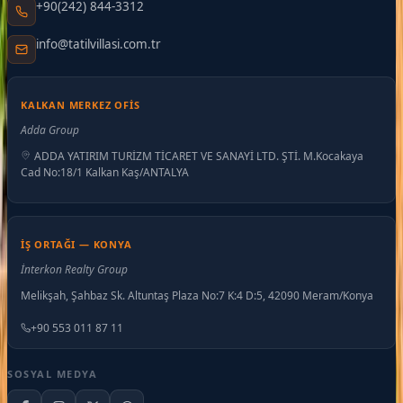
+90(242) 844-3312
info@tatilvillasi.com.tr
KALKAN MERKEZ OFIS
Adda Group
ADDA YATIRIM TURİZM TİCARET VE SANAYİ LTD. ŞTİ. M.Kocakaya
Cad No:18/1 Kalkan Kaş/ANTALYA
İŞ ORTAĞI — KONYA
İnterkon Realty Group
Melikşah, Şahbaz Sk. Altuntaş Plaza No:7 K:4 D:5, 42090 Meram/Konya
+90 553 011 87 11
SOSYAL MEDYA