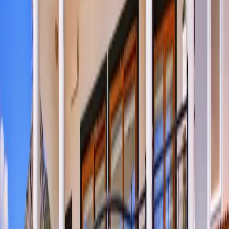
sahip olup, geniş aileler ve arkadaş grupları için idealdir. Geniş
odalarımız, ferahlık ve rahatlık arayan misafirlerimizi memnun
edecek şekilde düzenlenmiştir. İki yatak odamızda bulunan jakuziler,
günün yorgunluğunu üzerinizden atmanız ve tamamen rahatlamanız
için mükemmel bir fırsat sunuyor. Villamızda tam donanımlı mutfak,
kendi yemeklerinizi hazırlama keyfi yaşamanız için eksiksiz bir
şekilde tasarlanmıştır. Modern mobilyalarımız, hem estetik hem de
rahatlık açısından tatilinizi bir üst seviyeye taşıyacak. Deniz
manzarasına karşı kahvaltınızı yaparken, Kalkan’ın huzur veren
atmosferini hissedeceksiniz. Üstelik sadece 500 metre uzaklıktaki
Kalkan merkeze yakın konumu sayesinde, ihtiyaçlarınıza kolayca
ulaşabilirsiniz.
Villa Alternatif’te Eğlenceli ve Keyif Dolu
Anlar
Villa Alternatif’te tatilinizi yalnızca dinlenerek değil, eğlenerek de
geçirebilirsiniz! Havuz terasımızda masa tenisi oynayarak keyifli
vakit geçirebilir ya da barbekü alanımızda sevdiklerinizle lezzetli
akşam yemekleri hazırlayabilirsiniz. Villamızın geniş havuzunda
yüzmenin keyfini çıkarırken, çevredeki doğanın huzurlu
atmosferiyle bütünleşeceksiniz. Villamızın en yakın plaja sadece 1
km mesafede olması, Akdeniz’in masmavi sularında yüzme keyfi