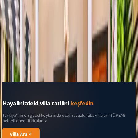
Resmi Belge
Kültür ve Turizm Bakanlığı
Belge No:
07-1911
Giriş - Çıkış Tarihi
Tarih aralığı seçin
Yetişkin Sayısı
Çocuk Sayısı
Rezerve Et
Hayalinizdeki villa tatilini
keşfedin
Türkiye'nin en güzel koylarında özel havuzlu lüks villalar · TÜRSAB
belgeli güvenli kiralama
Villa Ara