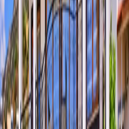
yaşamak isteyen misafirlerimiz için büyük bir avantaj. Ayrıca, 500
metre uzaklıktaki restoran ve marketler, günlük ihtiyaçlarınızı
kolayca karşılamanıza olanak tanır. Villa Alternatif, hem merkezi
konumu hem de sunduğu lüks olanaklarla tatilinizi unutulmaz
kılmak için sizi bekliyor
Oda Bilgileri;
Salon:
Lüks mobilyalar ile dizayn edilmiş villamızın salonunda;
oturma grubu, sehpa, tv, klima, uydu alıcısı, wi-fi ve havuz terasına
çıkış bulunmaktadır.
Mutfak:
Amerikan tarzı mutfağı bulunan villamızda; buzdolabı,
bulaşık makinası, fırın, ocak, elektrikli su ısıtıcısı, yemek takımı, tost
makinası, ekmek kızartma makinası, mikrodalga, yemek masası,
çatal & bıçak takımı vb. gerekli tüm mutfak ekipmanları
bulunmaktadır
Havuz Terası & Bahçe:
Deniz manzaralı havuz terasında; şezlong,
güneş şemsiyesi, bahçe oturma grubu, masa tenisi, barbekü, yemek
masası bulunmaktadır.
Yatak Odaları;