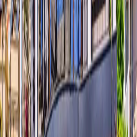
1. Yatak Odası:
2 Adet tek kişilik yatak, komodin, makyaj masası,
elbise dolabı, klima, banyo & tuvalet bulunmaktadır.
2. Yatak Odası:
1 Adet çift kişilik yatak, komodin, makyaj masası,
elbise dolabı, klima, jakuzi, banyo & tuvalet bulunmaktadır.
3. Yatak Odası:
1 Adet çift kişilik yatak, komodin, makyaj masası,
elbise dolabı, klima, jakuzi, banyo & tuvalet bulunmaktadır.
4. Yatak Odası:
2 Adet tek kişilik yatak, komodin, makyaj masası,
elbise dolabı, klima ve banyo & tuvalet bulunmaktadır.
Başlangıç Fiyatı
₺
11.290
gecelik en düşük fiyat
başlayan fiyatlarla
Resmi Belge
Kültür ve Turizm Bakanlığı
Belge No:
07-1911